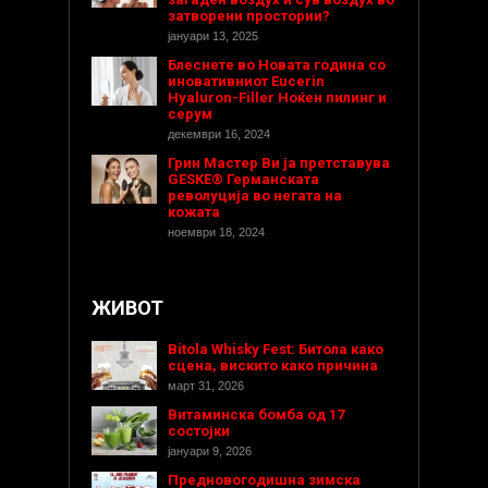
затворени простории?
јануари 13, 2025
Блеснете во Новата година со
иновативниот Eucerin
Hyaluron-Filler Ноќен пилинг и
серум
декември 16, 2024
Грин Мастер Ви ја претставува
GESKE® Германската
револуција во негата на
кожата
ноември 18, 2024
ЖИВОТ
Bitola Whisky Fest: Битола како
сцена, вискито како причина
март 31, 2026
Витаминска бомба од 17
состојки
јануари 9, 2026
Предновогодишнa зимска