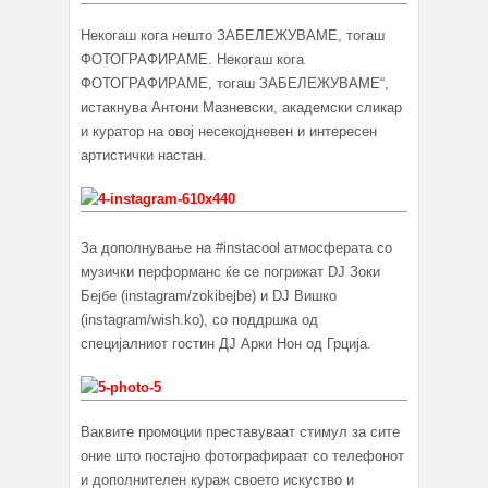
Некогаш кога нешто ЗАБЕЛЕЖУВАМЕ, тогаш
ФОТОГРАФИРАМЕ. Некогаш кога
ФОТОГРАФИРАМЕ, тогаш ЗАБЕЛЕЖУВАМЕ“,
истакнува Антони Мазневски, академски сликар
и куратор на овој несекојдневен и интересен
артистички настан.
За дополнување на #instacool атмосферата со
музички перформанс ќе се погрижат DJ Зоки
Бејбе (instagram/zokibejbe) и DJ Вишко
(instagram/wish.ko), со поддршка од
специјалниот гостин ДЈ Арки Нон од Грција.
Ваквите промоции преставуваат стимул за сите
оние што постајно фотографираат со телефонот
и дополнителен кураж своето искуство и