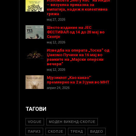
Изложбата „Меѓу нас“ на Индог
– визуелна приказна за
емпатија, надеж и колективна
грижа
мај 27, 2026
Шесто издание на ЈЕС
ФЕСТИВАЛ од 14 до 20 мај во
Скопје
мај 12, 2026
Изведба на операта „Тоска“ од
Џакомо Пучини на 16 мај во
рамките на „Мајски оперски
вечери“
мај 12, 2026
Мјузиклот „Као какао“
премиерно на 2 и 3 јуни во МНТ
април 24, 2026
ТАГОВИ
VOGUE
МОДЕН ВИКЕНД-СКОПЈЕ
ПАРИЗ
СКОПЈЕ
ТРЕНД
ВИДЕО