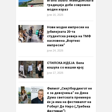
Brand Studio: Македонската
традиција доби современ
моден израз
јули 16, 2026
Нови модни импресии на
јубилејната 20-та
студентска ревија на ТМФ
насловена „Вортекс
импресии“
јуни 24, 2026
СТИЛСКА ИДЕЈА: Бела
кошула со машки крој
јуни 17, 2026
Филмот „Скејтбордингот не
е за девојчиња“ на Дина
Дума светската премиера
ќе ја има на фестивалот на
Роберт Де Ниро („Трибека
фестивал“)