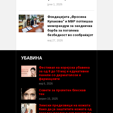
јуни 1, 2026
Фондацијата „Фросина
Кулакова“ и МВР потпишаа
меморандум за заедничка
борба за поголема
безбедност во сообраќајот
мај 27, 2026
УБАВИНА
Фестивал на корејска убавина
за од 8 до 10 мај и едукативни
панели со дерматолози и
фармацевти
мај 6, 2026
Совети за пролетен блескав
тен
април 15, 2025
Зимски предизвици на кожата:
Како да ја заштитите кожата од
загаден воздух и сув воздух во