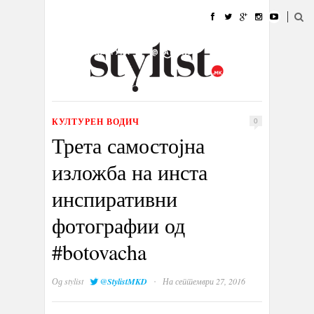
ДОМА
МОДА
СТИЛ
УБАВИНА
ЖИВОТ
КУЛТУРА
@РАБОТА
ГАЛЕРИЈА
ИЗЛОГ
КОНТАКТ
КУЛТУРЕН ВОДИЧ
0
Трета самостојна
изложба на инста
инспиративни
фотографии од
#botovacha
·
Од
stylist
@StylistMKD
На септември 27, 2016