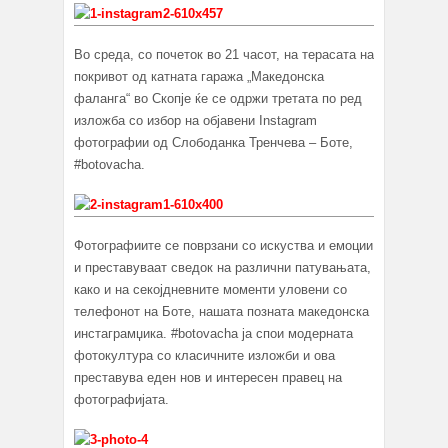
Во среда, со почеток во 21 часот, на терасата на
покривот од катната гаража „Македонска
фаланга“ во Скопје ќе се одржи третата по ред
изложба со избор на објавени Instagram
фотографии од Слободанка Тренчева – Боте,
#botovacha.
Фотографиите се поврзани со искуства и емоции
и преставуваат сведок на различни патувањата,
како и на секојдневните моменти уловени со
телефонот на Боте, нашата позната македонска
инстаграмџика. #botovacha ја спои модерната
фотокултура со класичните изложби и ова
преставува еден нов и интересен правец на
фотографијата.