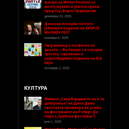
магија на Winter Festival со
многу музика и улична храна
пред СЦ „Борис Трајковски
декември 24, 2025
Денеска почнува петтото
јубилејно издание на SKOPJE
WHISKEY FEST
ноември 6, 2025
Овој викенд е посветен на
децата – Во Скопје се случува
третото, најголемо и
највозбудливо издание на Kid
Expo
октомври 2, 2025
КУЛТУРА
Филмот „Скејтбордингот не е за
девојчиња“ на Дина Дума
светската премиера ќе ја има
на фестивалот на Роберт Де
Ниро („Трибека фестивал“)
јуни 1, 2026