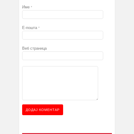
Име
*
Е-пошта
*
Веб страница