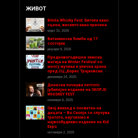
ЖИВОТ
Bitola Whisky Fest: Битола како
сцена, вискито како причина
март 31, 2026
Витаминска бомба од 17
состојки
јануари 9, 2026
Предновогодишнa зимска
магија на Winter Festival со
многу музика и улична храна
пред СЦ „Борис Трајковски
декември 24, 2025
Денеска почнува петтото
јубилејно издание на SKOPJE
WHISKEY FEST
ноември 6, 2025
Овој викенд е посветен на
децата – Во Скопје се случува
третото, најголемо и
највозбудливо издание на Kid
Expo
октомври 2, 2025