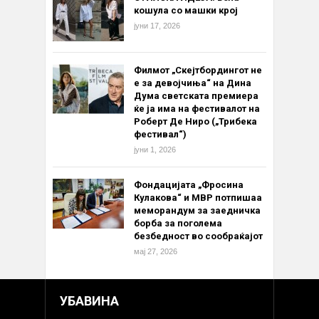
кошула со машки крој
јуни 17, 2026
Филмот „Скејтбордингот не
е за девојчиња“ на Дина
Дума светската премиера
ќе ја има на фестивалот на
Роберт Де Ниро („Трибека
фестивал“)
јуни 1, 2026
Фондацијата „Фросина
Кулакова“ и МВР потпишаа
меморандум за заедничка
борба за поголема
безбедност во сообраќајот
мај 27, 2026
УБАВИНА