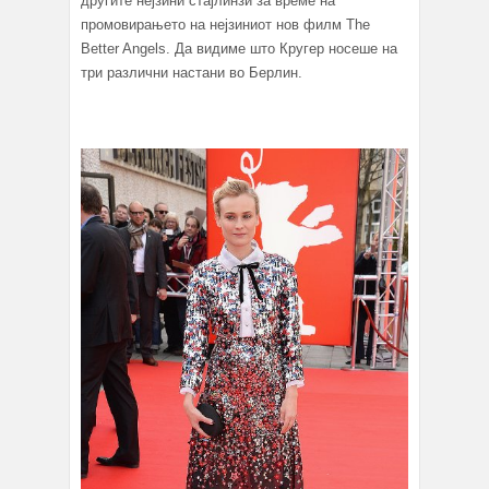
другите нејзини стајлинзи за време на
промовирањето на нејзиниот нов филм Тhe
Better Angels. Да видиме што Кругер носеше на
три различни настани во Берлин.