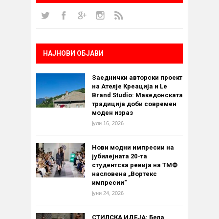
НАЈНОВИ ОБЈАВИ
Заеднички авторски проект
на Ателје Креација и Le
Brand Studio: Македонската
традиција доби современ
моден израз
јули 16, 2026
Нови модни импресии на
јубилејната 20-та
студентска ревија на ТМФ
насловена „Вортекс
импресии“
јуни 24, 2026
СТИЛСКА ИДЕЈА: Бела