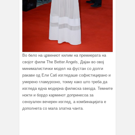
Во бело на црвениот килим на премиерата на
својот филм Тhe Better Angels, Дајан во овој
минималистички модел на фустан со долги
ракави од Ели Саб изгледаше софистицирано и
умерено гламурозно, токму како што треба да
изгледа една модерна филмска ѕвезда. Темните
нокти и бордо карминот допринесоа за
сензуален вечерен изглед, а комбинацијата е
дополнета со мала златна чанта.