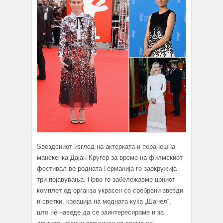
Ѕвездениот изглед на актерката и поранешна
манекенка Дајан Кругер за време на филмскиот
фестивал во родната Германија го заокружија
три појавувања. Прво го забележавме црниот
комплет од органза украсен со сребрени звезди
и светки, креација на модната куќа „Шанел“,
што нè наведе да се заинтересираме и за