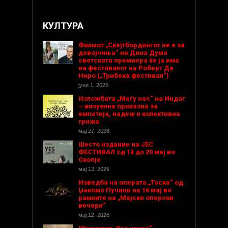
КУЛТУРА
Филмот „Скејтбордингот не е за
девојчиња“ на Дина Дума
светската премиера ќе ја има
на фестивалот на Роберт Де
Ниро („Трибека фестивал“)
јуни 1, 2026
Изложбата „Меѓу нас“ на Индог
– визуелна приказна за
емпатија, надеж и колективна
грижа
мај 27, 2026
Шесто издание на ЈЕС
ФЕСТИВАЛ од 14 до 20 мај во
Скопје
мај 12, 2026
Изведба на операта „Тоска“ од
Џакомо Пучини на 16 мај во
рамките на „Мајски оперски
вечери“
мај 12, 2026