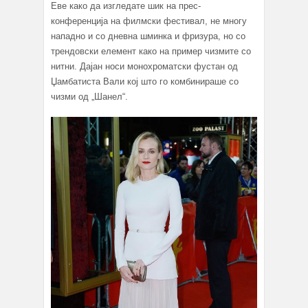
Еве како да изгледате шик на прес-
конференција на филмски фестивал, не многу
нападно и со дневна шминка и фризура, но со
трендовски елемент како на пример чизмите со
нитни. Дајан носи монохроматски фустан од
Џамбатиста Вали кој што го комбинираше со
чизми од „Шанел“.