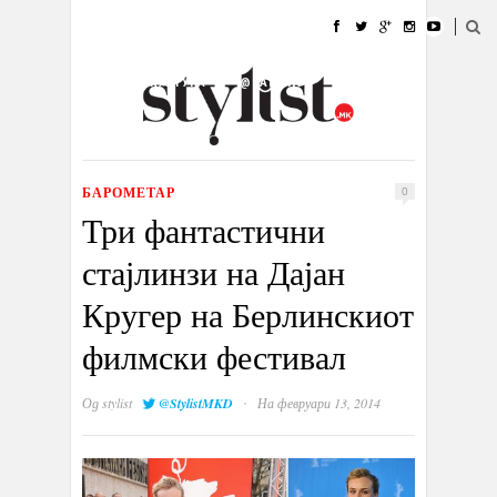
ДОМА
МОДА
СТИЛ
УБАВИНА
ЖИВОТ
КУЛТУРА
@РАБОТА
ГАЛЕРИЈА
ИЗЛОГ
КОНТАКТ
БАРОМЕТАР
0
Три фантастични
стајлинзи на Дајан
Кругер на Берлинскиот
филмски фестивал
·
Од
stylist
@StylistMKD
На февруари 13, 2014