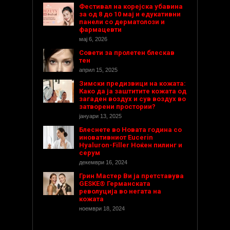
Фестивал на корејска убавина
за од 8 до 10 мај и едукативни
панели со дерматолози и
фармацевти
мај 6, 2026
Совети за пролетен блескав
тен
април 15, 2025
Зимски предизвици на кожата:
Како да ја заштитите кожата од
загаден воздух и сув воздух во
затворени простории?
јануари 13, 2025
Блеснете во Новата година со
иновативниот Eucerin
Hyaluron-Filler Ноќен пилинг и
серум
декември 16, 2024
Грин Мастер Ви ја претставува
GESKE® Германската
револуција во негата на
кожата
ноември 18, 2024