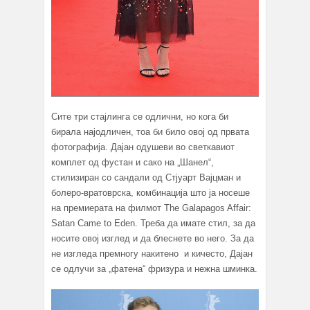
Сите три стајлинга се одлични, но кога би
бирала најодличен, тоа би било овој од првата
фотографија. Дајан одушеви во светкавиот
комплет од фустан и сако на „Шанел“,
стилизиран со сандали од Стјуарт Вајцман и
болеро-вратоврска, комбинација што ја носеше
на премиерата на филмот The Galapagos Affair:
Satan Came to Eden. Треба да имате стил, за да
носите овој изглед и да блеснете во него. За да
не изгледа премногу накитено и кичесто, Дајан
се одлучи за „фатена“ фризура и нежна шминка.