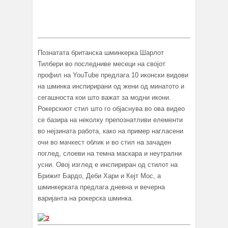
Познатата британска шминкерка Шарлот
Тилбери во последниве месеци на својот
профил на YouTube предлага 10 иконски видови
на шминка инспирирани од жени од минатото и
сегашноста кои што важат за модни икони.
Рокерскиот стил што го објаснува во ова видео
се базира на неколку препознатливи елементи
во нејзината работа, како на пример нагласени
очи во мачкест облик и во стил на зачаден
поглед, слоеви на темна маскара и неутрални
усни. Овој изглед е инспириран од стилот на
Брижит Бардо, Деби Хари и Кејт Мос, a
шминкерката предлага дневна и вечерна
варијанта на рокерска шминка.