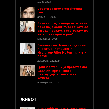
мај 6, 2026
Совети за пролетен блескав
тен
април 15, 2025
Зимски предизвици на кожата:
Како да ја заштитите кожата од
загаден воздух и сув воздух во
затворени простории?
јануари 13, 2025
Блеснете во Новата година со
иновативниот Eucerin
Hyaluron-Filler Ноќен пилинг и
серум
декември 16, 2024
Грин Мастер Ви ја претставува
GESKE® Германската
револуција во негата на
кожата
ноември 18, 2024
ЖИВОТ
Bitola Whisky Fest: Битола како