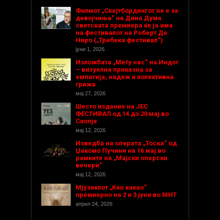
Филмот „Скејтбордингот не е за
девојчиња“ на Дина Дума
светската премиера ќе ја има
на фестивалот на Роберт Де
Ниро („Трибека фестивал“)
јуни 1, 2026
Изложбата „Меѓу нас“ на Индог
– визуелна приказна за
емпатија, надеж и колективна
грижа
мај 27, 2026
Шесто издание на ЈЕС
ФЕСТИВАЛ од 14 до 20 мај во
Скопје
мај 12, 2026
Изведба на операта „Тоска“ од
Џакомо Пучини на 16 мај во
рамките на „Мајски оперски
вечери“
мај 12, 2026
Мјузиклот „Као какао“
премиерно на 2 и 3 јуни во МНТ
април 24, 2026