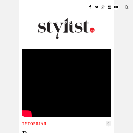
ДОМА
МОДА
СТИЛ
УБАВИНА
ЖИВОТ
КУЛТУРА
@РАБОТА
ГАЛЕРИЈА
ИЗЛОГ
КОНТАКТ
ТУТОРИЈАЛ
0