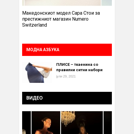
Македонскиот модел Сара Стои за
престижниот магазин Numero
Switzerland
МОДНА АЗБУКА
ПЛИСЕ – ткаенина со
правилни ситни набори
јули 29, 2021
ВИДЕО