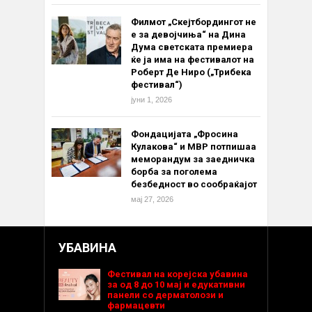
Филмот „Скејтбордингот не
е за девојчиња“ на Дина
Дума светската премиера
ќе ја има на фестивалот на
Роберт Де Ниро („Трибека
фестивал“)
јуни 1, 2026
Фондацијата „Фросина
Кулакова“ и МВР потпишаа
меморандум за заедничка
борба за поголема
безбедност во сообраќајот
мај 27, 2026
УБАВИНА
Фестивал на корејска убавина
за од 8 до 10 мај и едукативни
панели со дерматолози и
фармацевти