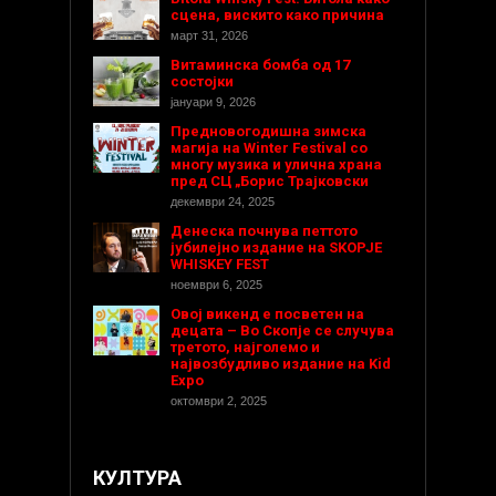
сцена, вискито како причина
март 31, 2026
Витаминска бомба од 17
состојки
јануари 9, 2026
Предновогодишнa зимска
магија на Winter Festival со
многу музика и улична храна
пред СЦ „Борис Трајковски
декември 24, 2025
Денеска почнува петтото
јубилејно издание на SKOPJE
WHISKEY FEST
ноември 6, 2025
Овој викенд е посветен на
децата – Во Скопје се случува
третото, најголемо и
највозбудливо издание на Kid
Expo
октомври 2, 2025
КУЛТУРА