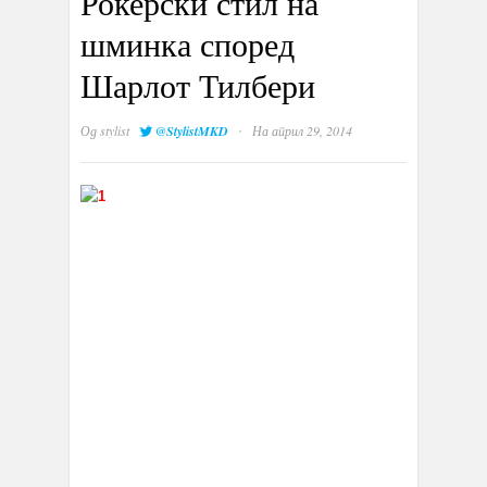
Рокерски стил на
шминка според
Шарлот Тилбери
·
Од
stylist
@StylistMKD
На април 29, 2014