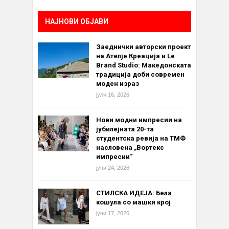
НАЈНОВИ ОБЈАВИ
Заеднички авторски проект
на Ателје Креација и Le
Brand Studio: Македонската
традиција доби современ
моден израз
јули 16, 2026
Нови модни импресии на
јубилејната 20-та
студентска ревија на ТМФ
насловена „Вортекс
импресии“
јуни 24, 2026
СТИЛСКА ИДЕЈА: Бела
кошула со машки крој
јуни 17, 2026