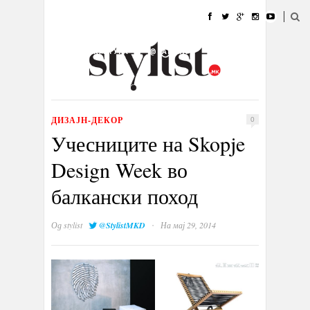
ДОМА
МОДА
СТИЛ
УБАВИНА
ЖИВОТ
КУЛТУРА
@РАБОТА
ГАЛЕРИЈА
ИЗЛОГ
КОНТАКТ
ДИЗАЈН-ДЕКОР
0
Учесниците на Skopje
Design Week во
балкански поход
·
Од
stylist
@StylistMKD
На мај 29, 2014