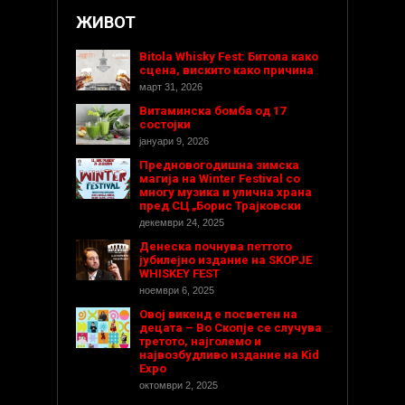
ЖИВОТ
Bitola Whisky Fest: Битола како
сцена, вискито како причина
март 31, 2026
Витаминска бомба од 17
состојки
јануари 9, 2026
Предновогодишнa зимска
магија на Winter Festival со
многу музика и улична храна
пред СЦ „Борис Трајковски
декември 24, 2025
Денеска почнува петтото
јубилејно издание на SKOPJE
WHISKEY FEST
ноември 6, 2025
Овој викенд е посветен на
децата – Во Скопје се случува
третото, најголемо и
највозбудливо издание на Kid
Expo
октомври 2, 2025