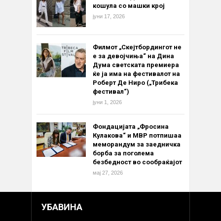
кошула со машки крој
јуни 17, 2026
Филмот „Скејтбордингот не
е за девојчиња“ на Дина
Дума светската премиера
ќе ја има на фестивалот на
Роберт Де Ниро („Трибека
фестивал“)
јуни 1, 2026
Фондацијата „Фросина
Кулакова“ и МВР потпишаа
меморандум за заедничка
борба за поголема
безбедност во сообраќајот
мај 27, 2026
УБАВИНА