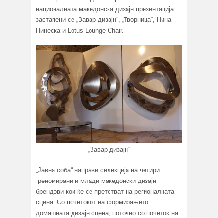
националната македонска дизајн презентација
застапени се „Завар дизајн“, „Творница“, Нина
Нинеска и Lotus Lounge Chair.
„Завар дизајн“
„Јавна соба“ направи селекција на четири
реномирани и млади македонски дизајн
брендови кои ќе се претстват на регионалната
сцена. Со почетокот на формирањето
домашната дизајн сцена, поточно со почеток на