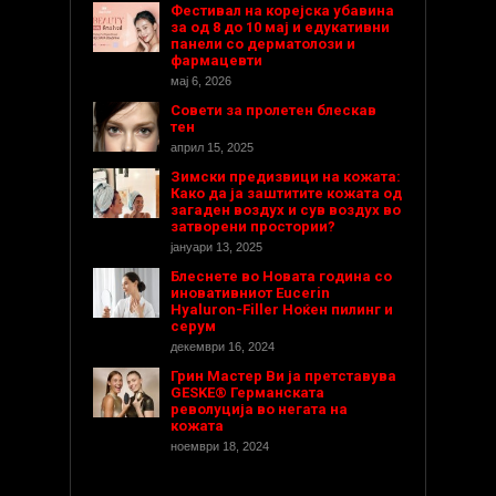
Фестивал на корејска убавина
за од 8 до 10 мај и едукативни
панели со дерматолози и
фармацевти
мај 6, 2026
Совети за пролетен блескав
тен
април 15, 2025
Зимски предизвици на кожата:
Како да ја заштитите кожата од
загаден воздух и сув воздух во
затворени простории?
јануари 13, 2025
Блеснете во Новата година со
иновативниот Eucerin
Hyaluron-Filler Ноќен пилинг и
серум
декември 16, 2024
Грин Мастер Ви ја претставува
GESKE® Германската
револуција во негата на
кожата
ноември 18, 2024