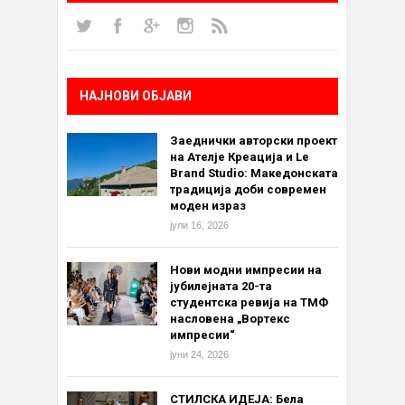
НАЈНОВИ ОБЈАВИ
Заеднички авторски проект
на Ателје Креација и Le
Brand Studio: Македонската
традиција доби современ
моден израз
јули 16, 2026
Нови модни импресии на
јубилејната 20-та
студентска ревија на ТМФ
насловена „Вортекс
импресии“
јуни 24, 2026
СТИЛСКА ИДЕЈА: Бела