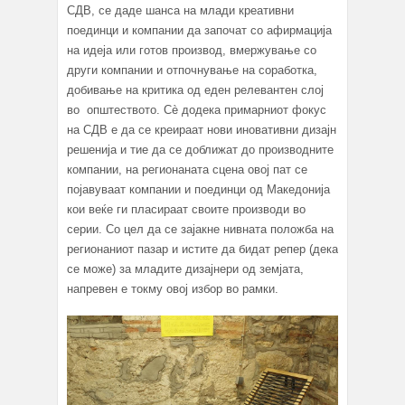
СДВ, се даде шанса на млади креативни
поединци и компании да започат со афирмација
на идеја или готов производ, вмержување со
други компании и отпочнување на соработка,
добивање на критика од еден релевантен слој
во општеството. Сè додека примарниот фокус
на СДВ е да се креираат нови иновативни дизајн
решенија и тие да се доближат до производните
компании, на регионаната сцена овој пат се
појавуваат компании и поединци од Македонија
кои веќе ги пласираат своите производи во
серии. Со цел да се зајакне нивната положба на
регионаниот пазар и истите да бидат репер (дека
се може) за младите дизајнери од земјата,
напревен е токму овој избор во рамки.