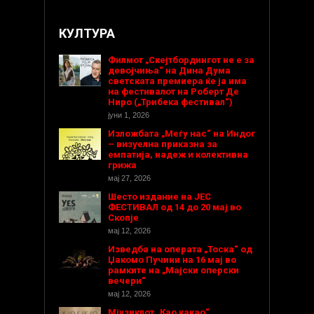
КУЛТУРА
Филмот „Скејтбордингот не е за
девојчиња“ на Дина Дума
светската премиера ќе ја има
на фестивалот на Роберт Де
Ниро („Трибека фестивал“)
јуни 1, 2026
Изложбата „Меѓу нас“ на Индог
– визуелна приказна за
емпатија, надеж и колективна
грижа
мај 27, 2026
Шесто издание на ЈЕС
ФЕСТИВАЛ од 14 до 20 мај во
Скопје
мај 12, 2026
Изведба на операта „Тоска“ од
Џакомо Пучини на 16 мај во
рамките на „Мајски оперски
вечери“
мај 12, 2026
Мјузиклот „Као какао“