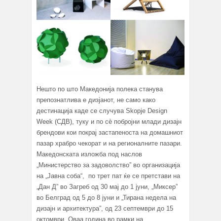
Нешто по што Македонија полека станува
препознатлива е дизјанот, не само како
дестинација каде се случува Skopje Design
Week (СДВ), туку и по сè побројни млади дизајн
брендови кои покрај застапеноста на домашниот
пазар храбро чекорат и на регионалните пазари.
Македонската изложба под наслов
„Министерство за задоволство” во организација
на „Јавна соба“, по трет пат ќе се претстави на
„Дан Д” во Загреб од 30 мај до 1 јуни, „Миксер”
во Белград од 5 до 8 јуни и „Тирана недела на
дизајн и архитектура”, од 23 септември до 15
октомври. Оваа година во рамки на