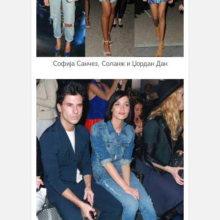
Софија Санчез, Соланж и Џордан Дан