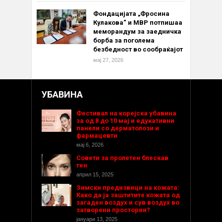
Фондацијата „Фросина
Кулакова“ и МВР потпишаа
меморандум за заедничка
борба за поголема
безбедност во сообраќајот
мај 27, 2026
УБАВИНА
Фестивал на корејска убавина
за од 8 до 10 мај и едукативни
панели со дерматолози и
фармацевти
мај 6, 2026
Совети за пролетен блескав
тен
април 15, 2025
Зимски предизвици на кожата:
Како да ја заштитите кожата од
загаден воздух и сув воздух во
затворени простории?
јануари 13, 2025