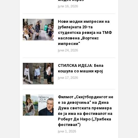
јули 16, 2026
Нови модни импресии на
јубилејната 20-та
студентска ревија на ТМФ
насловена „Вортекс
импресии“
јуни 24, 2026
СТИЛСКА ИДЕЈА: Бела
кошула со машки крој
јуни 17, 2026
Филмот „Скејтбордингот не
е за девојчиња“ на Дина
Дума светската премиера
ќе ја има на фестивалот на
Роберт Де Ниро („Трибека
фестивал“)
јуни 1, 2026