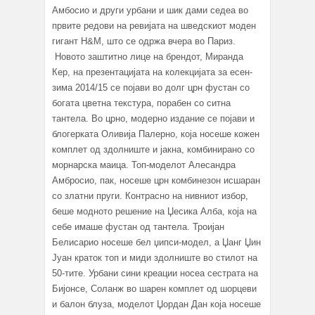
Амбосио и други урбани и шик дами седеа во
првите редови на ревијата на шведскиот моден
гигант H&M, што се одржа вчера во Париз.
Новото заштитно лице на брендот, Миранда
Кер, на презентацијата на колекцијата за есен-
зима 2014/15 се појави во долг црн фустан со
богата цветна текстура, порабен со ситна
тантела. Во црно, модерно издание се појави и
блогерката Оливија Палерно, која носеше кожен
комплет од здолниште и јакна, комбинирано со
морнарска маица. Топ-моделот Алесандра
Амбросио, пак, носеше црн комбинезон исшаран
со златни пруги. Контрасно на нивниот избор,
беше модното решение на Џесика Алба, која на
себе имаше фустан од тантела. Троијан
Белисарио носеше бел џипси-модел, а Џанг Џин
Јуан краток топ и миди здолниште во стилот на
50-тите. Урбани сини креации носеа сестрата на
Бијонсе, Соланж во шарен комплет од шорцеви
и балон блуза, моделот Џордан Дан која носеше