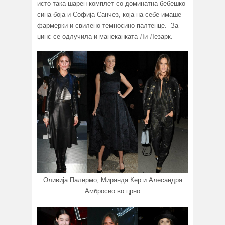
исто така шарен комплет со доминатна бебешко
сина боја и Софија Санчез, која на себе имаше
фармерки и свилено темносино палтенце. За
џинс се одлучила и манеканката Ли Лезарк.
Оливија Палермо, Миранда Кер и Алесандра
Амбросио во црно