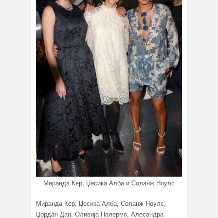
Миранда Кер, Џесика Алба и Соланж Ноулс
Миранда Кер, Џесика Алба, Соланж Ноулс,
Џордан Дан, Оливија Палермо, Алесандра