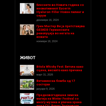
Блеснете во Новата година со
иновативниот Eucerin
Hyaluron-Filler Ноќен пилинг и
серум
декември 16, 2024
Грин Мастер Ви ја претставува
GESKE® Германската
револуција во негата на
кожата
ноември 18, 2024
ЖИВОТ
Bitola Whisky Fest: Битола како
сцена, вискито како причина
март 31, 2026
Витаминска бомба од 17
состојки
јануари 9, 2026
Предновогодишнa зимска
магија на Winter Festival со
многу музика и улична храна
пред СЦ „Борис Трајковски