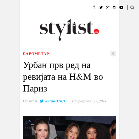
ДОМА
МОДА
СТИЛ
УБАВИНА
ЖИВОТ
КУЛТУРА
@РАБОТА
ГАЛЕРИЈА
ИЗЛОГ
КОНТАКТ
БАРОМЕТАР
0
Урбан прв ред на
ревијата на H&M во
Париз
·
Од
stylist
@StylistMKD
На февруари 27, 2014