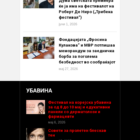
Дума светската премиера
ќе ја има на фестивалот на
Роберт Де Ниро („Трибека
фестивал“)
јуни 1, 2026
Фондацијата „Фросина
Кулакова“ и МВР потпишаа
меморандум за заедничка
борба за поголема
безбедност во сообраќајот
мај 27, 2026
УБАВИНА
Фестивал на корејска убавина
за од 8 до 10 мај и едукативни
панели со дерматолози и
фармацевти
мај 6, 2026
Совети за пролетен блескав
тен