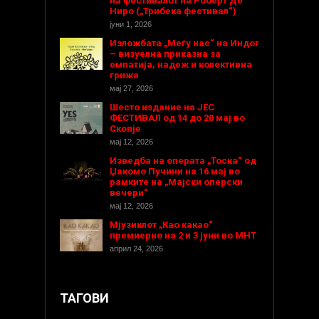
на фестивалот на Роберт Де
Ниро („Трибека фестивал“)
јуни 1, 2026
Изложбата „Меѓу нас“ на Индог
– визуелна приказна за
емпатија, надеж и колективна
грижа
мај 27, 2026
Шесто издание на ЈЕС
ФЕСТИВАЛ од 14 до 20 мај во
Скопје
мај 12, 2026
Изведба на операта „Тоска“ од
Џакомо Пучини на 16 мај во
рамките на „Мајски оперски
вечери“
мај 12, 2026
Мјузиклот „Као какао“
премиерно на 2 и 3 јуни во МНТ
април 24, 2026
ТАГОВИ