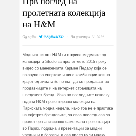
Прв поглед на
пролетната колекција
на H&M
·
Од
stylist
@StylistMKD
На декември 11, 2014
Модниот гигант H&М ги открива моделите од
колекцијата Studio за пролет-лето 2015 преку
видео со манекенката Кармен Педару која се
појавува во спортски и џинс комбинации кои на
крајот од зимата ќе почнат да се продаваат во
продавниците и на интернет страницата на
шведскиот бренд. Иако во последните неколку
години H&M презентираше колекции на
Париската модна недела, иако тоа не е практика
на хајстрит-брендовите, за оваа последнава за
пролет оргнанизираше само мала презентација
во Париз, подоцна и презентации за модни
уредници и блогери, а ова видео нуди малку