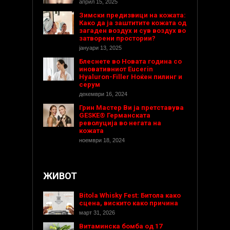
април 15, 2025
Зимски предизвици на кожата:
Како да ја заштитите кожата од
загаден воздух и сув воздух во
затворени простории?
јануари 13, 2025
Блеснете во Новата година со
иновативниот Eucerin
Hyaluron-Filler Ноќен пилинг и
серум
декември 16, 2024
Грин Мастер Ви ја претставува
GESKE® Германската
револуција во негата на
кожата
ноември 18, 2024
ЖИВОТ
Bitola Whisky Fest: Битола како
сцена, вискито како причина
март 31, 2026
Витаминска бомба од 17