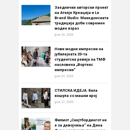
Заеднички авторски проект
на Ателје Креација и Le
Brand Studio: Македонската
традиција доби современ
моден израз
јули 16, 2026
Нови модни импресии на
јубилејната 20-та
студентска ревија на ТМФ
насловена „Вортекс
импресии“
јуни 24, 2026
СТИЛСКА ИДЕЈА: Бела
кошула со машки крој
јуни 17, 2026
Филмот „Скејтбордингот не
е за девојчиња“ на Дина