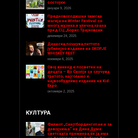
состојки
јануари 9, 2026
Предновогодишнa зимска
магија на Winter Festival со
многу музика и улична храна
пред СЦ „Борис Трајковски
декември 24, 2025
Денеска почнува петтото
јубилејно издание на SKOPJE
WHISKEY FEST
ноември 6, 2025
Овој викенд е посветен на
децата – Во Скопје се случува
третото, најголемо и
највозбудливо издание на Kid
Expo
октомври 2, 2025
КУЛТУРА
Филмот „Скејтбордингот не е за
девојчиња“ на Дина Дума
светската премиера ќе ја има