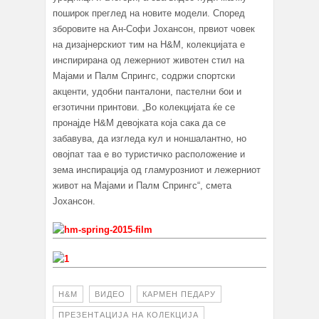
поширок преглед на новите модели. Според
зборовите на Ан-Софи Јохансон, првиот човек
на дизајнерскиот тим на H&М, колекцијата е
инспирирана од лежерниот животен стил на
Мајами и Палм Спрингс, содржи спортски
акценти, удобни панталони, пастелни бои и
егзотични принтови. „Во колекцијата ќе се
пронајде H&M девојката која сака да се
забавува, да изгледа кул и ноншалантно, но
овојпат таа е во туристичко расположение и
зема инспирација од гламурозниот и лежерниот
живот на Мајами и Палм Спрингс“, смета
Јохансон.
H&M
ВИДЕО
КАРМЕН ПЕДАРУ
ПРЕЗЕНТАЦИЈА НА КОЛЕКЦИЈА