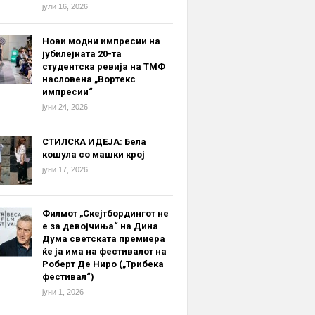
јули 16, 2026
Нови модни импресии на
јубилејната 20-та
студентска ревија на ТМФ
насловена „Вортекс
импресии“
јуни 24, 2026
СТИЛСКА ИДЕЈА: Бела
кошула со машки крој
јуни 17, 2026
Филмот „Скејтбордингот не
е за девојчиња“ на Дина
Дума светската премиера
ќе ја има на фестивалот на
Роберт Де Ниро („Трибека
фестивал“)
јуни 1, 2026