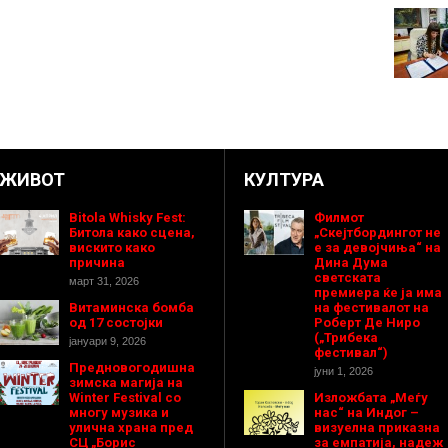
ЖИВОТ
КУЛТУРА
Bitola Whisky Fest:
Филмот
Битола како сцена,
„Скејтбордингот не
вискито како
е за девојчиња“ на
причина
Дина Дума
светската
март 31, 2026
премиера ќе ја има
Витаминска бомба
на фестивалот на
од 17 состојки
Роберт Де Ниро
(„Трибека
јануари 9, 2026
фестивал“)
Предновогодишнa
јуни 1, 2026
зимска магија на
Winter Festival со
Изложбата „Меѓу
многу музика и
нас“ на Индог –
улична храна пред
визуелна приказна
СЦ „Борис
за емпатија, надеж