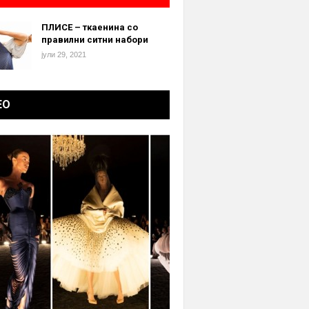
ПЛИСЕ – ткаенина со
правилни ситни набори
јули 29, 2021
ЕО