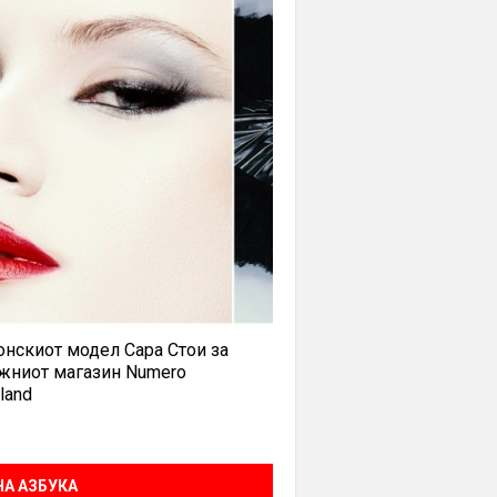
нскиот модел Сара Стои за
жниот магазин Numero
land
А АЗБУКА