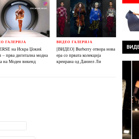
ЕО ГАЛЕРИЈА
ВИДЕО ГАЛЕРИЈА
ВИД
ERSE на Искра Џокиќ
[ВИДЕО] Burberry отвора нова
п – прва дигитална модна
ера со првата колекција
ја на Моден викенд
креирана од Даниел Ли