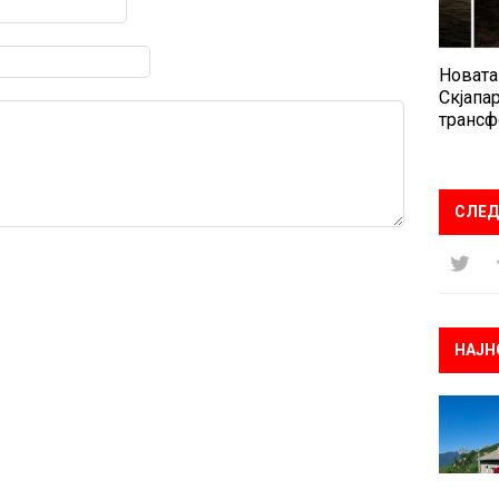
Новата
Скјапар
трансф
СЛЕД
НАЈН