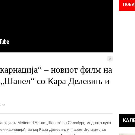
ПОБА
0
карнација“ – новиот филм на
 „Шанел“ со Кара Делевињ и
014
КАЛ
лекцијатаMétiers d’Art на „Шанел“ во Салзбург, модната куќа
еинкарнација“, во кој Кара Делевињ и Фарел Вилијамс се