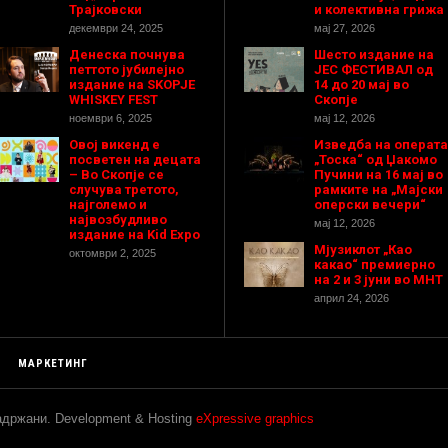
Трајковски
и колективна грижа
декември 24, 2025
мај 27, 2026
Денеска почнува
Шесто издание на
петтото јубилејно
ЈЕС ФЕСТИВАЛ од
издание на SKOPJE
14 до 20 мај во
WHISKEY FEST
Скопје
ноември 6, 2025
мај 12, 2026
Овој викенд е
Изведба на операта
посветен на децата
„Тоска“ од Џакомо
– Во Скопје се
Пучини на 16 мај во
случува третото,
рамките на „Мајски
најголемо и
оперски вечери“
највозбудливо
мај 12, 2026
издание на Kid Expo
Мјузиклот „Као
октомври 2, 2025
какао“ премиерно
на 2 и 3 јуни во МНТ
април 24, 2026
МАРКЕТИНГ
задржани. Development & Hosting
eXpressive graphics