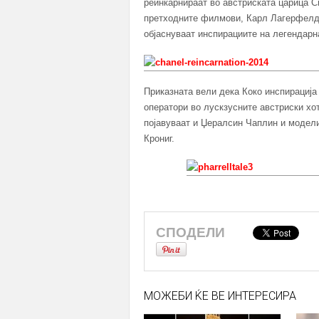
реинкарнираат во австриската царица С
претходните филмови, Карл Лагерфелд и
објаснуваат инспирациите на легендарн
Приказната вели дека Коко инспирација
оператори во лускзусните австриски хо
појавуваат и Џералсин Чаплин и модели
Крониг.
СПОДЕЛИ
МОЖЕБИ ЌЕ ВЕ ИНТЕРЕСИРА