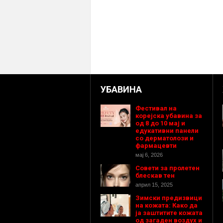
УБАВИНА
Фестивал на
корејска убавина за
од 8 до 10 мај и
едукативни панели
со дерматолози и
фармацевти
мај 6, 2026
Совети за пролетен
блескав тен
април 15, 2025
Зимски предизвици
на кожата: Како да
ја заштитите кожата
од загаден воздух и