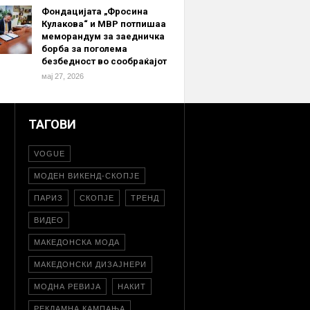
Фондацијата „Фросина
Кулакова“ и МВР потпишаа
меморандум за заедничка
борба за поголема
безбедност во сообраќајот
мај 27, 2026
ТАГОВИ
VOGUE
МОДЕН ВИКЕНД-СКОПЈЕ
ПАРИЗ
СКОПЈЕ
ТРЕНД
ВИДЕО
МАКЕДОНСКА МОДА
МАКЕДОНСКИ ДИЗАЈНЕРИ
МОДНА РЕВИЈА
НАКИТ
РЕКЛАМНА КАМПАЊА