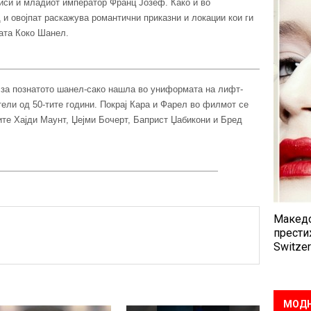
иси и младиот император Франц Јозеф. Како и во
 овојпат раскажува романтични приказни и локации кои ги
ата Коко Шанел.
 за познатото шанел-сако нашла во униформата на лифт-
тели од 50-тите години. Покрај Кара и Фарел во филмот се
те Хајди Маунт, Џејми Бочерт, Баприст Џабикони и Бред
Македо
прести
Switzer
МОДН