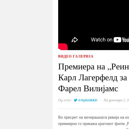
ВИДЕО ГАЛЕРИЈА
Премиера на „Реин
Карл Лагерфелд за
Фарел Вилијамс
·
Од
stylist
@StylistMKD
На декември 2, 2
Во пресрет на вечерашната ревија на ко
премиерно го прикажа кратниот филм „Р