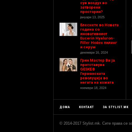
сув воздух во
затворени
простории?
јануари 13, 2025
Блеснете во Новата
година со
иновативниот
Eucerin Hyaluron-
Filler Ноќен пилинг
и серум
декември 16, 2024
Грин Мастер Ви ја
претставува
GESKE®
Германската
револуција во
негата на кожата
ноември 18, 2024
ДОМА
КОНТАКТ
ЗА STYLIST.MK
© 2014-2017 Stylist.mk. Сите права се 