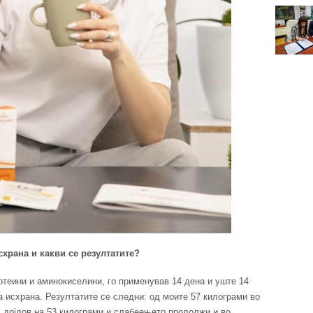
схрана и какви се резултатите?
отеини и аминокиселини, го применував 14 дена и уште 14
 исхрана. Резултатите се следни: од моите 57 килограми во
, дојдов на 53 килограми и слабеењето продолжи и во