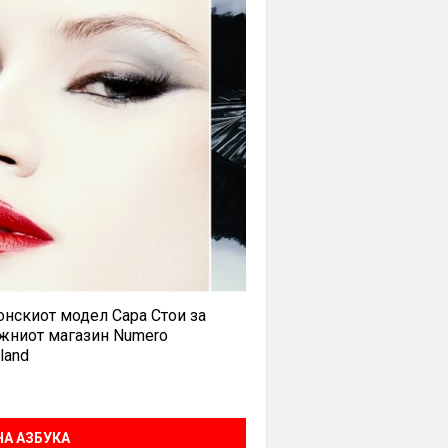
нскиот модел Сара Стои за
жниот магазин Numero
land
А АЗБУКА