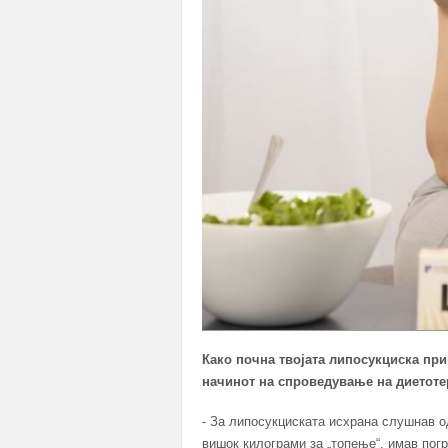
Како почна твојата липосукциска при
начинот на спроведување на диетоте
- За липосукциската исхрана слушнав о
вишок килограми за „топење“, имав пог