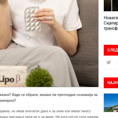
Новата
Скјапар
трансф
СЛЕД
НАЈН
казна? Каде се обрати, имаше ли претходни сознанија за
рапијата?
дамна, но имав впечаток дека е за оние кои имаат многу
решно мислење дека не е за мене. Но кога после сите напори