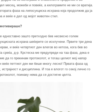
ел месец, можеби и повеќе, а килограмите не ми се вратија.
втората фаза на липосукциска исхрана која продолжив да ја
а и веќе е дел од мојот животен стил.
е мотивираше?
ше едноставно зашто претходно бев несвесно голем
укциската исхрана шеќерите се исклучени. Првите три дена
ерам, и веќе четвртиот ден влегов во кетоза, кога бев во
а среќа, д-р. Крстеска ме предупреди на таа фаза, дека е
ие да го прекинам протоколот, и тогаш целиот мој напор
 и веќе петтиот ден ми беше многу лесно! Првата фаза од
 истрајност и дисциплина. И тоа е влогот го секој лично го
протоколот, поинаку нема да се достигне целта.