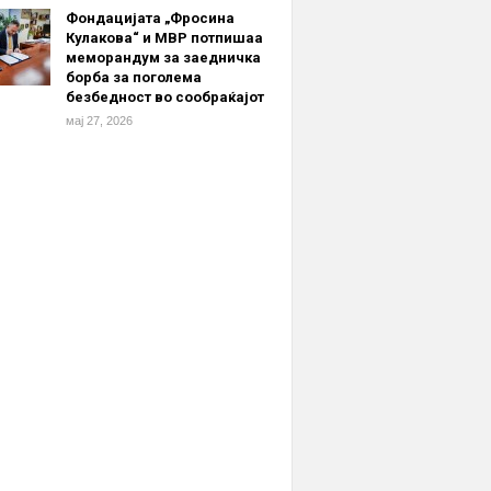
Фондацијата „Фросина
Кулакова“ и МВР потпишаа
меморандум за заедничка
борба за поголема
безбедност во сообраќајот
мај 27, 2026