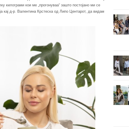
ку килограми кои ме „прогонуваа“ зашто постојано ми се
а кај д-р. Валентина Крстеска од Липо Центарот, да видам