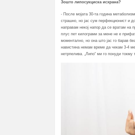
Зошто липосукциска исхрана?
- После мојата 30-та година метаболизмо
страшно, но јас сум перфекционист и д
направам некој напор да се вратам на 
плус пет килограми за мене не е прифа
моментално, но она што јас го барав бе
навистина немам време да чекам 3-4 ме
нетрпелива. „Липо“ ми го понуди токму т