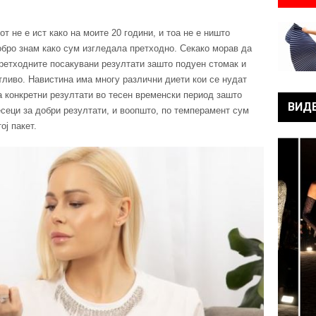
т не е ист како на моите 20 години, и тоа не е ништо
обро знам како сум изгледала претходно. Секако морав да
претходните посакувани резултати зашто подуен стомак и
тливо. Навистина има многу различни диети кои се нудат
а конкретни резултати во тесен временски период зашто
ВИД
сеци за добри резултати, и воопшто, по темперамент сум
ој пакет.