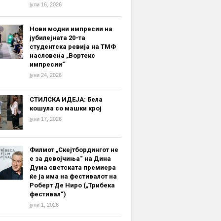
јули 16, 2026
Нови модни импресии на
јубилејната 20-та
студентска ревија на ТМФ
насловена „Вортекс
импресии“
јуни 24, 2026
СТИЛСКА ИДЕЈА: Бела
кошула со машки крој
јуни 17, 2026
Филмот „Скејтбордингот не
е за девојчиња“ на Дина
Дума светската премиера
ќе ја има на фестивалот на
Роберт Де Ниро („Трибека
фестивал“)
јуни 1, 2026