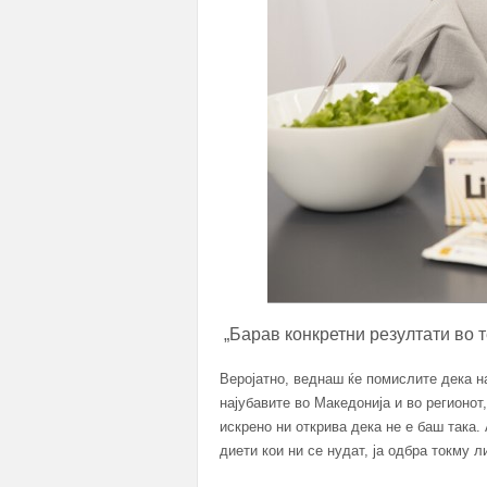
„Барав конкретни резултати во т
Веројатно, веднаш ќе помислите дека на
најубавите во Македонија и во регионот
искрено ни открива дека не е баш така.
диети кои ни се нудат, ја одбра токму 