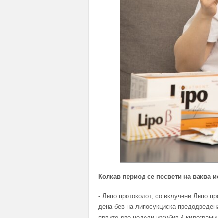
Колкав период се посвети на ваква и
- Липо протоколот, со вклучени Липо пр
дена бев на липосукциска предодредена
првите две недели изгубив 4 килограми