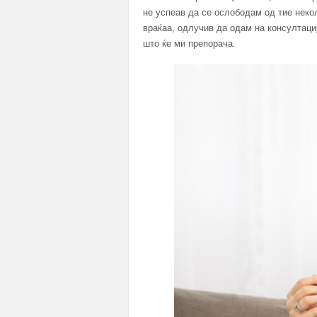
не успеав да се ослободам од тие некол
враќаа, одлучив да одам на консултациј
што ќе ми препорача.