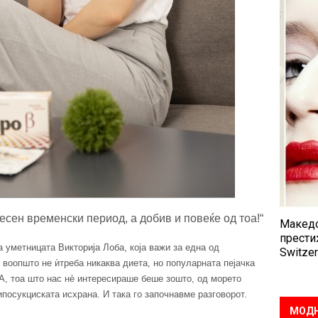
есен временски период, а добив и повеќе од тоа!“
Македо
прести
 уметницата Викторија Лоба, која важи за една од
Switzer
, воопшто не ѝтреба никаква диета, но популарната пејачка
 А, тоа што нас нè интересираше беше зошто, од морето
липосукциската исхрана. И така го започнавме разговорот.
МОДН