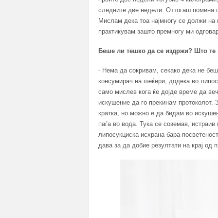
следните две недели. Оттогаш помина ц
Мислам дека тоа најмногу се должи на 
практикувам зашто премногу ми одговар
Беше ли тешко да се издржи? Што т
- Нема да сокривам, секако дека не бе
консумирач на шеќери, додека во липос
само мислев кога ќе дојде време да веч
искушение да го прекинам протоколот. З
кратка, но можно е да бидам во искушен
паѓа во вода. Тука се соземав, истраив
липосукциска исхрана бара посветеност,
дава за да добие резултати на крај од 