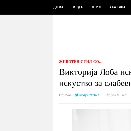
ДОМА
МОДА
СТИЛ
УБАВИНА
ЖИВОТЕН СТИЛ СО...
Викторија Лоба иск
искуство за слабее
·
Од
stylist
@StylistMKD
На јули 6, 2023