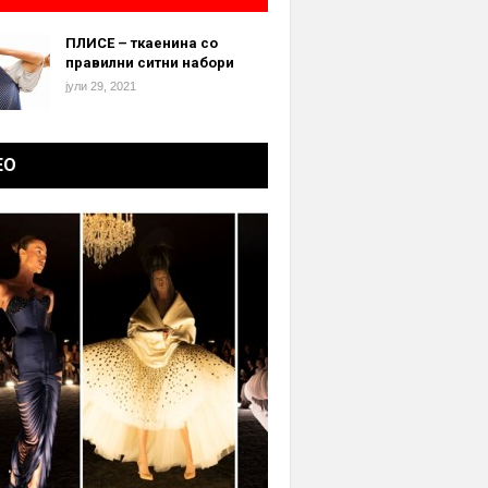
ПЛИСЕ – ткаенина со
правилни ситни набори
јули 29, 2021
ЕО