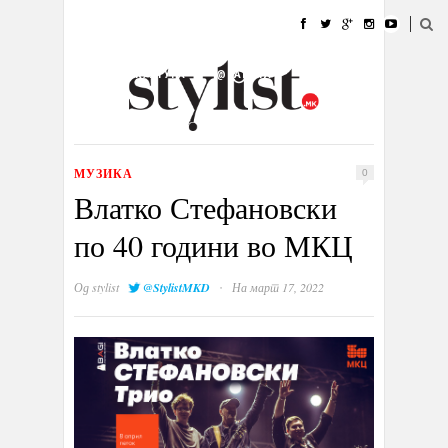
ДОМА
МОДА
СТИЛ
УБАВИНА
ЖИВОТ
КУЛТУРА
@РАБОТА
ГАЛЕРИЈА
ИЗЛОГ
КОНТАКТ
МУЗИКА
0
Влатко Стефановски
по 40 години во МКЦ
·
Од
stylist
@StylistMKD
На март 17, 2022