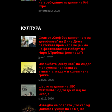
највозбудливо издание на Kid
Expo
октомври 2, 2025
КУЛТУРА
Филмот „Скејтбордингот не е за
девојчиња“ на Дина Дума
светската премиера ќе ја има
на фестивалот на Роберт Де
Ниро („Трибека фестивал“)
јуни 1, 2026
Изложбата „Меѓу нас“ на Индог
– визуелна приказна за
емпатија, надеж и колективна
грижа
мај 27, 2026
Шесто издание на ЈЕС
ФЕСТИВАЛ од 14 до 20 мај во
Скопје
мај 12, 2026
Изведба на операта „Тоска“ од
Џакомо Пучини на 16 мај во