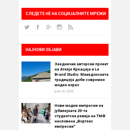
СЛЕДЕТЕ НÈ НА СОЦИЈАЛНИТЕ МРЕЖИ
НАЈНОВИ ОБЈАВИ
Заеднички авторски проект
на Ателје Креација и Le
Brand Studio: Македонската
традиција доби современ
моден израз
јули 16, 2026
Нови модни импресии на
јубилејната 20-та
студентска ревија на ТМФ
насловена „Вортекс
импресии“