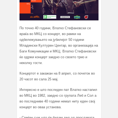
По точно 40 години, Влатко Стефановски се
враќа во МКЦ со концерт, во рамки на
одбележувањето на јубилејот 50 години
Младински Културен Центар, во организација на
Баги Комуникации и МКЦ. Влатко Стефановски
ќе одржи концерт заедно со своето трио и
неколку гости.
Концертот е закажан на 8 април, со почеток во
20 часот во сала 25 мај.
Интересно е што последен пат Влатко настапил
во МКЦ во 1982, заедно со групата Леб и Сол а
во последниве 40 години немал ниту еден свој
концерт во оваа установа.
- Среќен сум што ќе бидам дел од прославата