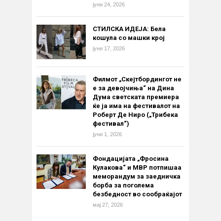
јуни 24, 2026
СТИЛСКА ИДЕЈА: Бела
кошула со машки крој
јуни 17, 2026
Филмот „Скејтбордингот не
е за девојчиња“ на Дина
Дума светската премиера
ќе ја има на фестивалот на
Роберт Де Ниро („Трибека
фестивал“)
јуни 1, 2026
Фондацијата „Фросина
Кулакова“ и МВР потпишаа
меморандум за заедничка
борба за поголема
безбедност во сообраќајот
мај 27, 2026