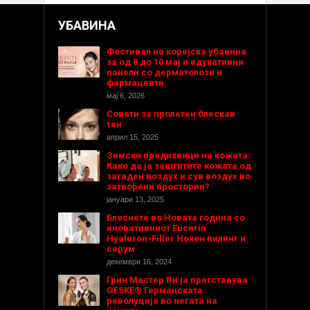
УБАВИНА
Фестивал на корејска убавина
за од 8 до 10 мај и едукативни
панели со дерматолози и
фармацевти
мај 6, 2026
Совети за пролетен блескав
тен
април 15, 2025
Зимски предизвици на кожата:
Како да ја заштитите кожата од
загаден воздух и сув воздух во
затворени простории?
јануари 13, 2025
Блеснете во Новата година со
иновативниот Eucerin
Hyaluron-Filler Ноќен пилинг и
серум
декември 16, 2024
Грин Мастер Ви ја претставува
GESKE® Германската
револуција во негата на