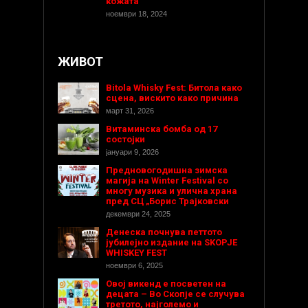
кожата
ноември 18, 2024
ЖИВОТ
Bitola Whisky Fest: Битола како
сцена, вискито како причина
март 31, 2026
Витаминска бомба од 17
состојки
јануари 9, 2026
Предновогодишнa зимска
магија на Winter Festival со
многу музика и улична храна
пред СЦ „Борис Трајковски
декември 24, 2025
Денеска почнува петтото
јубилејно издание на SKOPJE
WHISKEY FEST
ноември 6, 2025
Овој викенд е посветен на
децата – Во Скопје се случува
третото, најголемо и