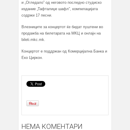
и „Огледало” од неговото последно студиско
издание „Тафталиџе шафл”, компилацијата
содржи 17 песни.
Влезниците за концертот ќе бидат пуштени во
продажба на билетарата на МКЦ и онлајн на
bileti.mkc.mk.
Концертот е поддржан од Комерцијална Банка и
Еко Циркон.
НЕМА КОМЕНТАРИ