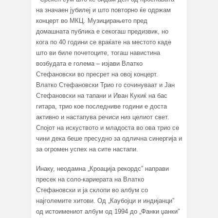
на значаен јубилеј и што повторно ќе одржам
концерт во МКЦ. Музицирањето пред
домашната публика е секогаш предизвик, но
кога по 40 години се враќате на местото каде
што ви биле почетоците, тогаш навистина
возбудата е голема – изјави Влатко
Стефановски во пресрет на овој концерт.
Влатко Стефановски Трио го сочинуваат и Јан
Стефановски на тапани и Иван Кукиќ на бас
гитара, трио кое последниве години е доста
активно и настапува речиси низ целиот свет.
Спојот на искуството и младоста во ова трио се
чини дека беше пресудно за одлична синергија и
за огромен успех на сите настапи.
Инаку, неодамна „Кроација рекордс” направи
пресек на соло-кариерата на Влатко
Стефановски и ја склопи во албум со
најголемите хитови. Од „Каубојци и индијанци”
од истоимениот албум од 1994 до „Фанки џанки”