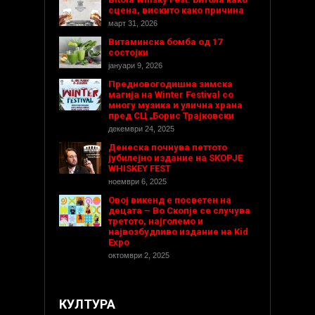
сцена, вискито како причина
март 31, 2026
Витаминска бомба од 17
состојки
јануари 9, 2026
Предновогодишнa зимска
магија на Winter Festival со
многу музика и улична храна
пред СЦ „Борис Трајковски
декември 24, 2025
Денеска почнува петтото
јубилејно издание на SKOPJE
WHISKEY FEST
ноември 6, 2025
Овој викенд е посветен на
децата – Во Скопје се случува
третото, најголемо и
највозбудливо издание на Kid
Expo
октомври 2, 2025
КУЛТУРА