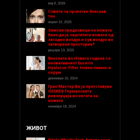
мај 6, 2026
Совети за пролетен блескав
тен
април 15, 2025
Зимски предизвици на кожата:
Како да ја заштитите кожата од
загаден воздух и сув воздух во
затворени простории?
јануари 13, 2025
Блеснете во Новата година со
иновативниот Eucerin
Hyaluron-Filler Ноќен пилинг и
серум
декември 16, 2024
Грин Мастер Ви ја претставува
GESKE® Германската
револуција во негата на
кожата
ноември 18, 2024
ЖИВОТ
Bitola Whisky Fest: Битола како