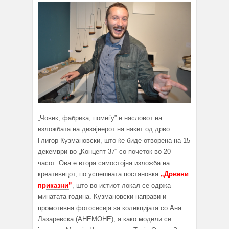
„Човек, фабрика, помеѓу” е насловот на
изложбата на дизајнерот на накит од дрво
Глигор Кузмановски, што ќе биде отворена на 15
декември во „Концепт 37“ со почеток во 20
часот. Ова е втора самостојна изложба на
креативецот, по успешната постановка
„Дрвени
приказни”
, што во истиот локал се одржа
минатата година. Кузмановски направи и
промотивна фотосесија за колекцијата со Ана
Лазаревска (АНЕМОНЕ), а како модели се