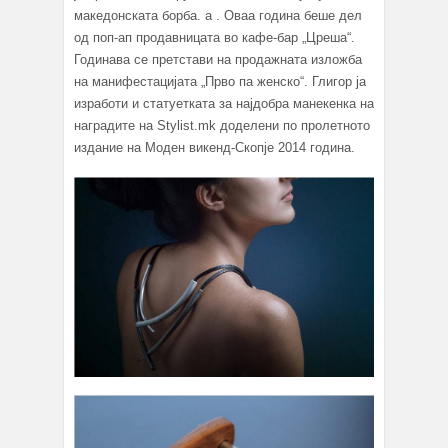
македонската борба. а . Оваа година беше дел
од поп-ап продавницата во кафе-бар „Цреша“.
Годинава се претстави на продажната изложба
на манифестацијата „Прво па женско“. Глигор ја
изработи и статуетката за најдобра манекенка на
наградите на Stylist.mk доделени по пролетното
издание на Моден викенд-Скопје 2014 година.