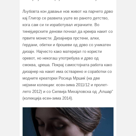
Љубовта кон давање нов живот на парчето дрво
кај Глигор се развила уште во раното детство,
кога сам си ги изработувал играчките. Во
тинејџерските денови почнал да креира накит со
првите монисти. Дизајнира прстени, алки,
ѓердани, обетки и брошеви од дрво со уникатен
дизајн. Најчесто како материјал го користи
оревот, но некогаш употребува и дрво од
смоква, цреша. Покрај самостојната работа како
дизајнер на накит има остварено и соработки со
модните креаторки Росица Мршиќ (на две
нејзини колекции: есен-зима 2011/12 и пролет-
лето 2012) и со Силвија Михајловска од „Алшар“
(колекција есен-зима 2014).