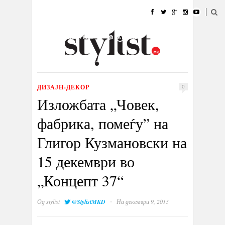
ДОМА
МОДА
СТИЛ
УБАВИНА
ЖИВОТ
КУЛТУРА
@РАБОТА
ГАЛЕРИЈА
ИЗЛОГ
КОНТАКТ
ДИЗАЈН-ДЕКОР
0
Изложбата „Човек,
фабрика, помеѓу” на
Глигор Кузмановски на
15 декември во
„Концепт 37“
·
Од
stylist
@StylistMKD
На декември 9, 2015