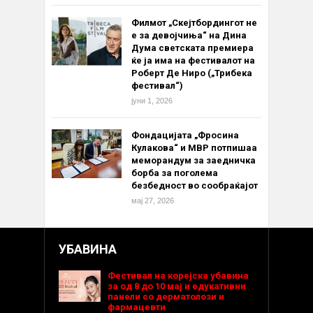
Филмот „Скејтбордингот не
е за девојчиња“ на Дина
Дума светската премиера
ќе ја има на фестивалот на
Роберт Де Ниро („Трибека
фестивал“)
јуни 1, 2026
Фондацијата „Фросина
Кулакова“ и МВР потпишаа
меморандум за заедничка
борба за поголема
безбедност во сообраќајот
мај 27, 2026
УБАВИНА
Фестивал на корејска убавина
за од 8 до 10 мај и едукативни
панели со дерматолози и
фармацевти