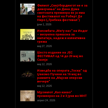
Филмот „Скејтбордингот не е за
девојчиња“ на Дина Дума
светската премиера ќе ја има
на фестивалот на Роберт Де
Ниро („Трибека фестивал“)
јуни 1, 2026
Изложбата „Меѓу нас“ на Индог
– визуелна приказна за
емпатија, надеж и колективна
грижа
мај 27, 2026
Шесто издание на ЈЕС
ФЕСТИВАЛ од 14 до 20 мај во
Скопје
мај 12, 2026
Изведба на операта „Тоска“ од
Џакомо Пучини на 16 мај во
рамките на „Мајски оперски
вечери“
мај 12, 2026
Мјузиклот „Као какао“
премиерно на 2 и 3 јуни во МНТ
април 24, 2026