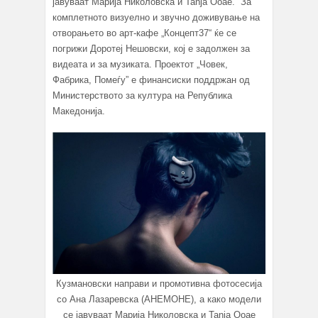
јавуваат Марија Николовска и Tanja Ooae. За
комплетното визуелно и звучно доживување на
отворањето во арт-кафе „Концепт37“ ќе се
погрижи Доротеј Нешовски, кој е задолжен за
видеата и за музиката. Проектот „Човек,
Фабрика, Помеѓу” е финансиски поддржан од
Министерството за култура на Република
Македонија.
Кузмановски направи и промотивна фотосесија
со Ана Лазаревска (АНЕМОНЕ), а како модели
се јавуваат Марија Николовска и Tanja Ooae