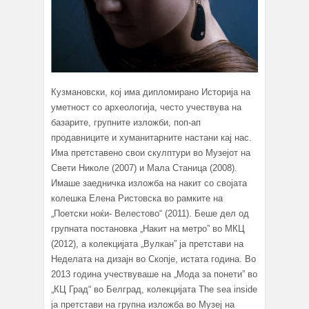
Кузмановски, кој има дипломирано Историја на
уметност со археологија, често учествува на
базарите, групните изложби, поп-ап
продавниците и хуманитарните настани кај нас.
Има претставено свои скулптури во Музејот на
Свети Николе (2007) и Мала Станица (2008).
Имаше заедничка изложба на накит со својата
колешка Елена Ристовска во рамките на
„Поетски ноќи- Велестово“ (2011). Беше дел од
групната постановка „Накит на метро” во МКЦ
(2012), а колекцијата „Вулкан” ја претстави на
Неделата на дизајн во Скопје, истата година. Во
2013 година учествуваше на „Мода за понети” во
„КЦ Град“ во Белград, колекцијата The sea inside
ја претстави на групна изложба во Музеј на