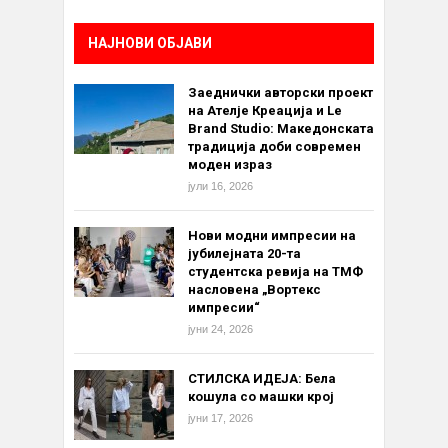
НАЈНОВИ ОБЈАВИ
Заеднички авторски проект
на Ателје Креација и Le
Brand Studio: Македонската
традиција доби современ
моден израз
јули 16, 2026
Нови модни импресии на
јубилејната 20-та
студентска ревија на ТМФ
насловена „Вортекс
импресии“
јуни 24, 2026
СТИЛСКА ИДЕЈА: Бела
кошула со машки крој
јуни 17, 2026