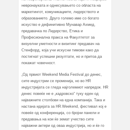
невронауката и однесувањето со областа на
маркетингот, комуникациите, лидерството и
образованието. Друго големо име со богато
искуство е дефинитивно Мунавар Ахмед,
предавачка по Лидерство, Етика и
Професионална пракса на Факултетот за
визуелни уметности и визитинг предавач на
Стенфорд, која учи искусни тимови како да
постигнат успешни резултати, но и притоа да
покажат човечност.
„Од првиот Weekend Media Festival до денес,
сите индустрии се променија, но во HR
индустријата се гледа најголемиот напредок. HR
денес повеќе не е „кадровско“ туку еден од
најважните столбови на една компанија. Така и
настана идејата за HR.Weekend, фестивал кој е
повеќе од конференција, со бројни панели и
предавања на кои ќе земат учество сите
најважни актери од оваа индустрија, но и ќе го