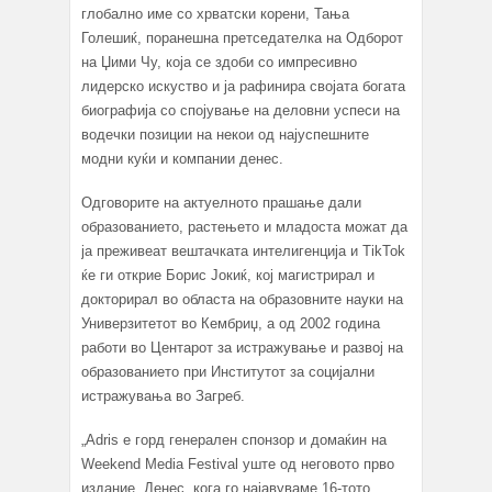
глобално име со хрватски корени, Тања
Голешиќ, поранешна претседателка на Одборот
на Џими Чу, која се здоби со импресивно
лидерско искуство и ја рафинира својата богата
биографија со спојување на деловни успеси на
водечки позиции на некои од најуспешните
модни куќи и компании денес.
Одговорите на актуелното прашање дали
образованието, растењето и младоста можат да
ја преживеат вештачката интелигенција и TikTok
ќе ги открие Борис Јокиќ, кој магистрирал и
докторирал во областа на образовните науки на
Универзитетот во Кембриџ, а од 2002 година
работи во Центарот за истражување и развој на
образованието при Институтот за социјални
истражувања во Загреб.
„Adris е горд генерален спонзор и домаќин на
Weekend Media Festival уште од неговото прво
издание. Денес, кога го најавуваме 16-тото