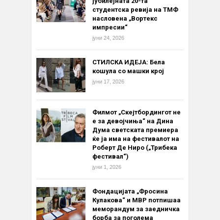
јубилејната 20-та
студентска ревија на ТМФ
насловена „Вортекс
импресии“
јуни 24, 2026
СТИЛСКА ИДЕЈА: Бела
кошула со машки крој
јуни 17, 2026
Филмот „Скејтбордингот не
е за девојчиња“ на Дина
Дума светската премиера
ќе ја има на фестивалот на
Роберт Де Ниро („Трибека
фестивал“)
јуни 1, 2026
Фондацијата „Фросина
Кулакова“ и МВР потпишаа
меморандум за заедничка
борба за поголема