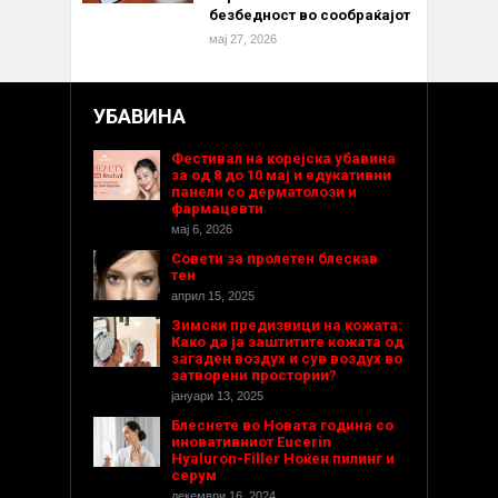
безбедност во сообраќајот
мај 27, 2026
УБАВИНА
Фестивал на корејска убавина
за од 8 до 10 мај и едукативни
панели со дерматолози и
фармацевти
мај 6, 2026
Совети за пролетен блескав
тен
април 15, 2025
Зимски предизвици на кожата:
Како да ја заштитите кожата од
загаден воздух и сув воздух во
затворени простории?
јануари 13, 2025
Блеснете во Новата година со
иновативниот Eucerin
Hyaluron-Filler Ноќен пилинг и
серум
декември 16, 2024