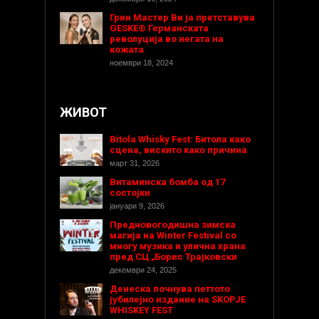
Грин Мастер Ви ја претставува
GESKE® Германската
револуција во негата на
кожата
ноември 18, 2024
ЖИВОТ
Bitola Whisky Fest: Битола како
сцена, вискито како причина
март 31, 2026
Витаминска бомба од 17
состојки
јануари 9, 2026
Предновогодишнa зимска
магија на Winter Festival со
многу музика и улична храна
пред СЦ „Борис Трајковски
декември 24, 2025
Денеска почнува петтото
јубилејно издание на SKOPJE
WHISKEY FEST