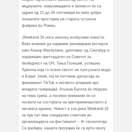
медиумите, комуникациите и бизнисот ќе се
одржи од 21 до 24 септември во веќе добро
познатите простории на старата тутунска
фабрика во Ровињ.
„Weekend.16 носи неколку возбуливи новости.
Веќе можеме да најавиме реномирани експерти
како Кишор Махбубани, дипломат од Сингапур и
поранешен претседател на Советот за
безбедност на ОН, Тања Голешиќ, успешна
Хрватка која го освои светот на луксузната мода
и Борис Јокиќ, кој ќе поттикне дискусија за
феноменот TikTok и неговото влијание врз
младата генерација. Аљоша Багола ќе зборува
на тема среќа, а посебно внимание ќе се
посвети на состојбата на претприемништвото и
неговата иднина. Новост е тоа дека Weekend.16
за прв пат има специјален советник во
организацијата на фестивалот – AI технологија.
Се разбира, нашата програма ќе се врти околу