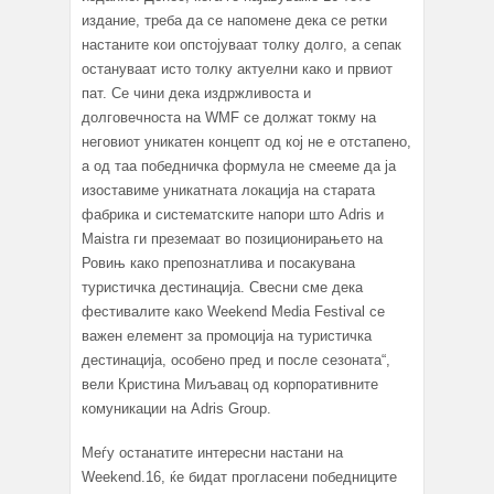
издание, треба да се напомене дека се ретки
настаните кои опстојуваат толку долго, а сепак
остануваат исто толку актуелни како и првиот
пат. Се чини дека издржливоста и
долговечноста на WMF се должат токму на
неговиот уникатен концепт од кој не е отстапено,
а од таа победничка формула не смееме да ја
изоставиме уникатната локација на старата
фабрика и систематските напори што Adris и
Maistra ги преземаат во позиционирањето на
Ровињ како препознатлива и посакувана
туристичка дестинација. Свесни сме дека
фестивалите како Weekend Media Festival се
важен елемент за промоција на туристичка
дестинација, особено пред и после сезоната“,
вели Кристина Миљавац од корпоративните
комуникации на Adris Group.
Меѓу останатите интересни настани на
Weekend.16, ќе бидат прогласени победниците