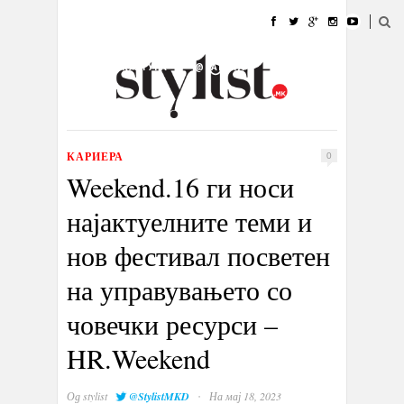
ДОМА
МОДА
СТИЛ
УБАВИНА
ЖИВОТ
КУЛТУРА
@РАБОТА
ГАЛЕРИЈА
ИЗЛОГ
КОНТАКТ
КАРИЕРА
0
Weekend.16 ги носи
најактуелните теми и
нов фестивал посветен
на управувањето со
човечки ресурси –
HR.Weekend
·
Од
stylist
@StylistMKD
На мај 18, 2023