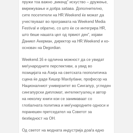
пружи тоа важно „викенд“ искуство – дружење,
вмрежување и добра забава. Дополнително,
сите посетители на HR.Weekend ќе можат да
учествуваат во програмата на Weekend Media
Festival и обратно, со што ќе се интегрира HR,
што беше нашата цел од првиот ден“, изјави
Даниел Акерман, директор на HR.Weekend и ко-
основач на Degordian.
Weekend.16 е одлична можност да се увидат
меѓународните перспективи, а увид во
позицијата на Азија на светската геополитичка
сцена ќе даде Кишор Махбубани, професор на
Националниот универзитет во Сингапур, угледен
сингапурски дипломат, интелектуалец и автор
на неколку книги кои се занимаваат со
глобалната политика и меѓународните односи и
поранешен претседател на Советот за
безбедност на ОН.
Од светот на модната индустрија доаѓа едно