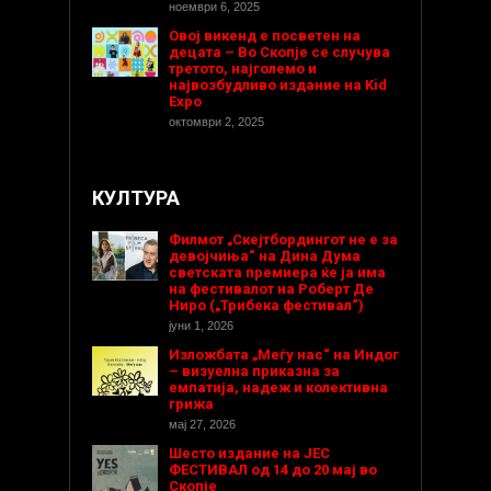
ноември 6, 2025
Овој викенд е посветен на
децата – Во Скопје се случува
третото, најголемо и
највозбудливо издание на Kid
Expo
октомври 2, 2025
КУЛТУРА
Филмот „Скејтбордингот не е за
девојчиња“ на Дина Дума
светската премиера ќе ја има
на фестивалот на Роберт Де
Ниро („Трибека фестивал“)
јуни 1, 2026
Изложбата „Меѓу нас“ на Индог
– визуелна приказна за
емпатија, надеж и колективна
грижа
мај 27, 2026
Шесто издание на ЈЕС
ФЕСТИВАЛ од 14 до 20 мај во
Скопје