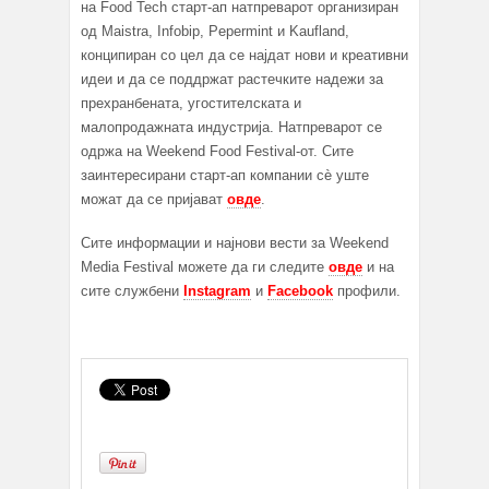
на Food Tech старт-ап натпреварот организиран
од Maistra, Infobip, Pepermint и Kaufland,
конципиран со цел да се најдат нови и креативни
идеи и да се поддржат растечките надежи за
прехранбената, угостителската и
малопродажната индустрија. Натпреварот се
одржа на Weekend Food Festival-от. Сите
заинтересирани старт-ап компании сѐ уште
можат да се пријават
овде
.
Сите информации и најнови вести за Weekend
Media Festival можете да ги следите
овде
и на
сите службени
Instagram
и
Facebook
профили.