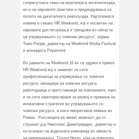
сеприсутната тема на вештачката интелигенција,
но и на најновите практики и предвидувања на
полето на дигиталната револуција. Најголемата
новина е секако HR.Weekend, кој е посветен на
најновите достигнувања и трендови во областа
на управувањето со човечки ресурси“, изјави
Томо Рицов, директор на Weekend Media Festival
и агенцијата Pepermint.
Во рамките на Weekend.16 ќе се одржи и првиот
HR.Weekend кој е наменет за сите
професионалци за управување со човечки
ресурси, менаџери за човечки ресурси,
работодавци и претставници на компаниите, како
и за сите заинтересирани за развој и примена на
иновативни стратегии во управувањето со
човечки ресурси, и носи импресивни имиња во
Ровињ. Учесниците ќе имаат можност да го
слушнат д-р Николаос Димитријадис, директор и
ко-основач на водечката компанија во областа
на невронауката, Trizma Neuro, која ги поврзува