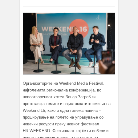
Организаторите на Weekend Media Festival,
најголемата регионална конференција, во
новоотворениот хотел Зонар Загреб ги
претставија темите и најистакнатите имиња на
Weekend.16, како и една голема новина –
проширување на полето на управување со
човечки ресурси преку новиот фестивал
HR.WEEKEND. Фестивалот кој ќе ги собере и
поврзе најголемите имиња од светот на