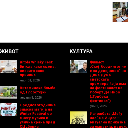
ЖИВОТ
КУЛТУРА
Bitola Whisky Fest:
Филмот
Битола како сцена,
„Скејтбордингот не
вискито како
е за девојчиња“ на
причина
Дина Дума
светската
март 31, 2026
премиера ќе ја има
Витаминска бомба
на фестивалот на
од 17 состојки
Роберт Де Ниро
(„Трибека
јануари 9, 2026
фестивал“)
Предновогодишнa
јуни 1, 2026
зимска магија на
Winter Festival со
Изложбата „Меѓу
многу музика и
нас“ на Индог –
улична храна пред
визуелна приказна
СЦ „Борис
за емпатија, надеж