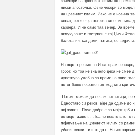
зачекори на црвениот килим на премиер
ниски апостолки. Овие чекори во модел 
на црвениот килим. Иако не е новина ѕв
сепак, ретко која актерка се осмелила 
кариера. И не само таа вечер. За врем
вклучуваше и гостување кај Џими Фелон
балетанки, сандали, патики, еспадрил
На војот профил на Инстаграм непосред
грбот, но тоа не значело дека не смее 
чувствува удобно за време на овие гол
потег беше пофален од модните критича
-Патем, можам да носам потпетици, не 
Едноставо си реков, ајде да одиме до к
вој живот…Плус добро е за мојот грб и
во мојот живот. …Тоа не нешто што го г
појавување на црвениот килим со рамн
убави, секси…и што да е. Но истовреме