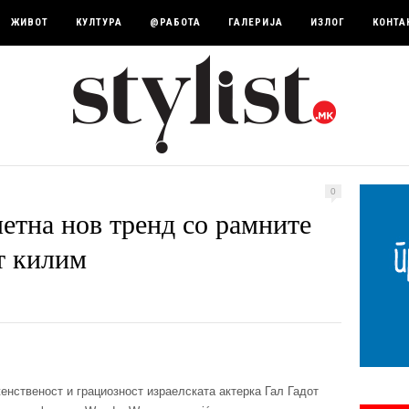
ЖИВОТ
КУЛТУРА
@РАБОТА
ГАЛЕРИЈА
ИЗЛОГ
КОНТА
0
тна нов тренд со рамните
т килим
енственост и грациозност израелската актерка Гал Гадот