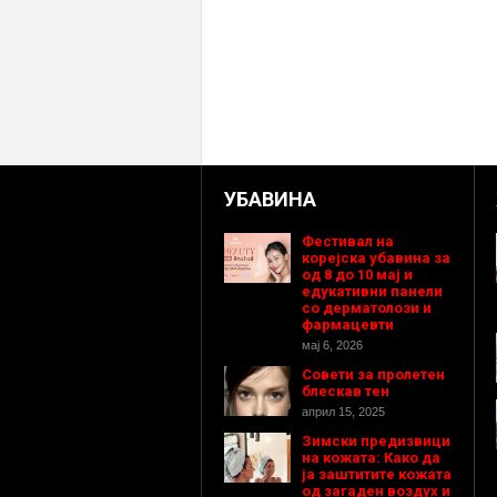
УБАВИНА
Фестивал на
корејска убавина за
од 8 до 10 мај и
едукативни панели
со дерматолози и
фармацевти
мај 6, 2026
Совети за пролетен
блескав тен
април 15, 2025
Зимски предизвици
на кожата: Како да
ја заштитите кожата
од загаден воздух и