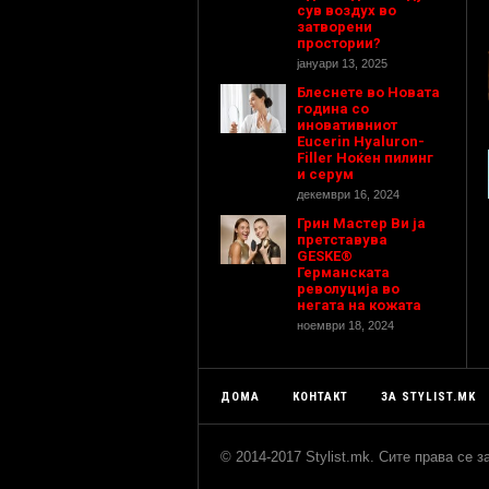
сув воздух во
затворени
простории?
јануари 13, 2025
Блеснете во Новата
година со
иновативниот
Eucerin Hyaluron-
Filler Ноќен пилинг
и серум
декември 16, 2024
Грин Мастер Ви ја
претставува
GESKE®
Германската
револуција во
негата на кожата
ноември 18, 2024
ДОМА
КОНТАКТ
ЗА STYLIST.MK
© 2014-2017 Stylist.mk. Сите права се 