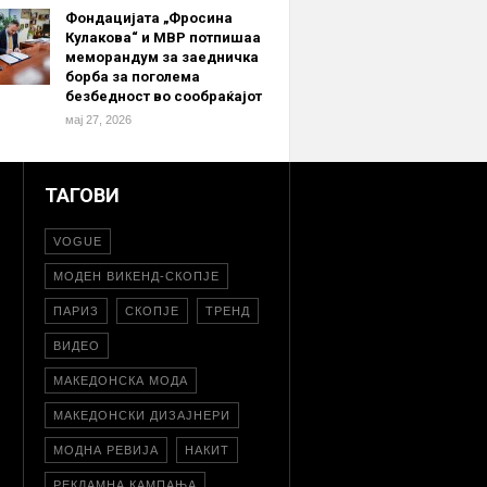
Фондацијата „Фросина
Кулакова“ и МВР потпишаа
меморандум за заедничка
борба за поголема
безбедност во сообраќајот
мај 27, 2026
ТАГОВИ
VOGUE
МОДЕН ВИКЕНД-СКОПЈЕ
ПАРИЗ
СКОПЈЕ
ТРЕНД
ВИДЕО
МАКЕДОНСКА МОДА
МАКЕДОНСКИ ДИЗАЈНЕРИ
МОДНА РЕВИЈА
НАКИТ
РЕКЛАМНА КАМПАЊА