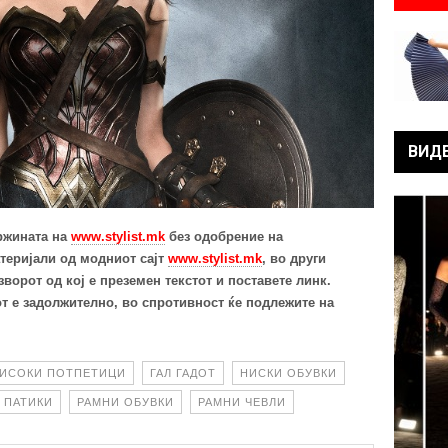
ВИД
ржината на
www.stylist.mk
без одобрение на
атеријали од
модниот сајт
www.stylist.mk
,
во други
ворот од кој е преземен текстот
и поставете линк.
т е задолжително, во спротивност ќе подлежите на
ИСОКИ ПОТПЕТИЦИ
ГАЛ ГАДОТ
НИСКИ ОБУВКИ
ПАТИКИ
РАМНИ ОБУВКИ
РАМНИ ЧЕВЛИ