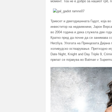
момент. Тоа не е добро за нашиот грб, п
Триесет и двегодишнната Гадот, која во
инвеститор на недвижнини, Јарон Верса
во 2004 година и дека служела две годи
Кратко пред да почне да се занимава с
Herzliya. Улогата на Принцезата Дијана
холивудско остварување. Претходно иг
Date Night, Knight and Day Triple 9, Cri
првпат се појавува во Batman v Superma