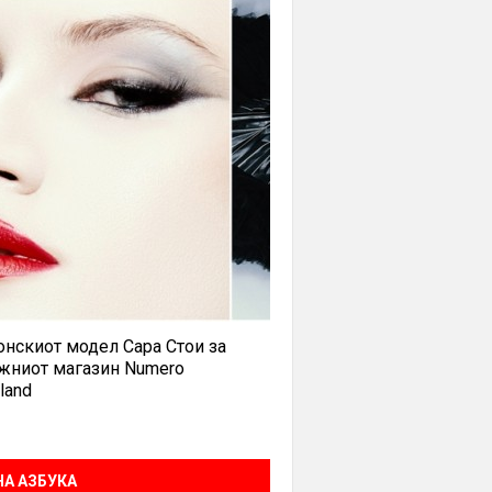
нскиот модел Сара Стои за
жниот магазин Numero
land
А АЗБУКА