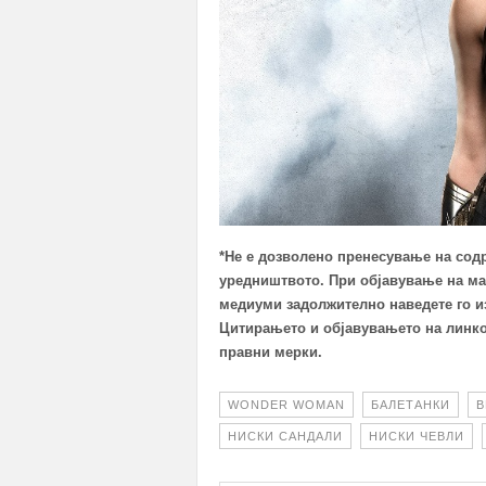
*Не е дозволено пренесување на сод
уредништвото.
При објавување на м
медиуми з
адолжително наведете го из
Цитирањето и објавувањето на линко
правни мерки.
WONDER WOMAN
БАЛЕТАНКИ
В
НИСКИ САНДАЛИ
НИСКИ ЧЕВЛИ