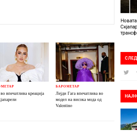
Новата
Скјапар
трансф
СЛЕД
ОМЕТАР
БАРОМЕТАР
 во впечатлива креација
Лејди Гага впечатлива во
НАЈН
кјапарели
модел на висока мода од
Valentino