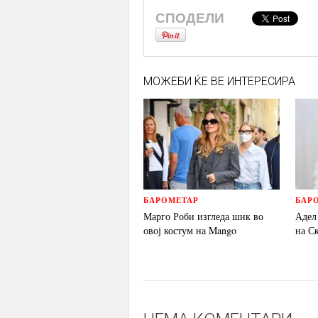
СПОДЕЛИ
МОЖЕБИ ЌЕ ВЕ ИНТЕРЕСИРА
БАРОМЕТАР
БАР
Марго Роби изгледа шик во
Адел
овој костум на Mango
на С