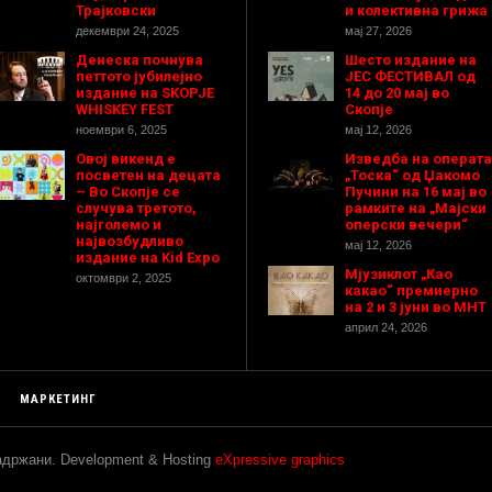
Трајковски
и колективна грижа
декември 24, 2025
мај 27, 2026
Денеска почнува
Шесто издание на
петтото јубилејно
ЈЕС ФЕСТИВАЛ од
издание на SKOPJE
14 до 20 мај во
WHISKEY FEST
Скопје
ноември 6, 2025
мај 12, 2026
Овој викенд е
Изведба на операта
посветен на децата
„Тоска“ од Џакомо
– Во Скопје се
Пучини на 16 мај во
случува третото,
рамките на „Мајски
најголемо и
оперски вечери“
највозбудливо
мај 12, 2026
издание на Kid Expo
Мјузиклот „Као
октомври 2, 2025
какао“ премиерно
на 2 и 3 јуни во МНТ
април 24, 2026
МАРКЕТИНГ
задржани. Development & Hosting
eXpressive graphics