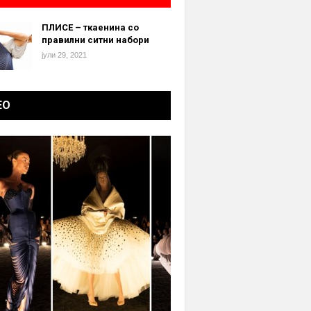
ПЛИСЕ – ткаенина со
правилни ситни набори
јули 29, 2021
ЕО