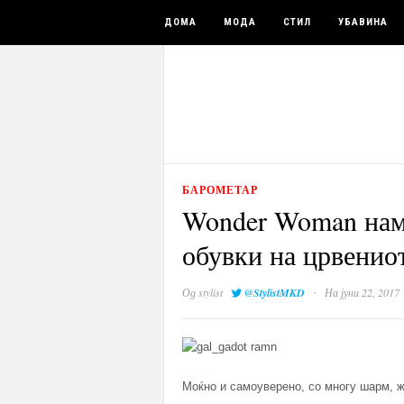
ДОМА
МОДА
СТИЛ
УБАВИНА
БАРОМЕТАР
Wonder Woman наме
обувки на црвенио
·
Од
stylist
@StylistMKD
На јуни 22, 2017
Моќно и самоуверено, со многу шарм, ж