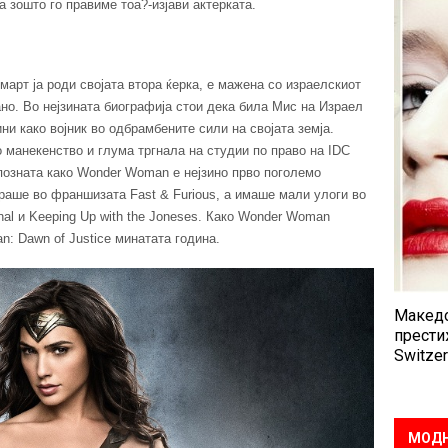
а зошто го правиме тоа?-изјави актерката.
 март ја роди својата втора ќерка, е мажена со израелскиот
но. Во нејзината биографија стои дека била Мис на Израел
ни како војник во одбрамбените сили на својата земја.
о манекенство и глума тргнала на студии по право на IDC
 позната како Wonder Woman е нејзино прво поголемо
раше во франшизата Fast & Furious, а имаше мали улоги во
minal и Keeping Up with the Joneses. Како Wonder Woman
n: Dawn of Justice минатата година.
Македо
прести
Switzer
МОДН