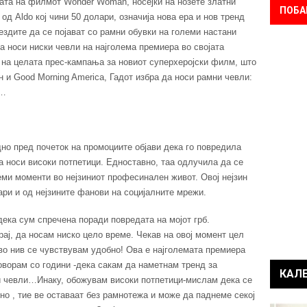
ата на филмот Wonder Woman, носејќи на нозете златни
ПОБА
од Aldo кој чини 50 долари, означија нова ера и нов тренд
ездите да се појават со рамни обувки на големи настани
да носи ниски чевли на најголема премиера во својата
е на целата прес-кампања за новиот суперхеројски филм, што
 и Good Morning America, Гадот избра да носи рамни чевли:
и…
но пред почеток на промоциите објави дека го повредила
да носи високи потпетици. Едноставно, таа одлучила да се
еми моменти во нејзиниот професинален живот. Овој нејзин
ри и од нејзините фанови на социјалните мрежи.
дека сум спречена поради повредата на мојот грб.
рај, да носам ниско цело време. Чекав на овој момент цел
 во нив се чувствувам удобно! Ова е најголемата премиера
оворам со години -дека сакам да наметнам тренд за
КАЛ
и чевли…Инаку, обожувам високи потпетици-мислам дека се
но , тие ве оставаат без рамнотежа и може да паднеме секој