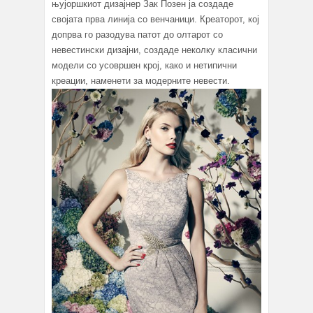
њујоршкиот дизајнер Зак Позен ја создаде
својата прва линија со венчаници. Креаторот, кој
допрва го разодува патот до олтарот со
невестински дизајни, создаде неколку класични
модели со усовршен крој, како и нетипични
креации, наменети за модерните невести.