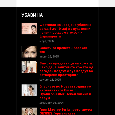
УБАВИНА
Фестивал на корејска убавина
за од 8 до 10 мај и едукативни
панели со дерматолози и
фармацевти
мај 6, 2026
Совети за пролетен блескав
тен
април 15, 2025
Зимски предизвици на кожата:
Како да ја заштитите кожата од
загаден воздух и сув воздух во
затворени простории?
јануари 13, 2025
Блеснете во Новата година со
иновативниот Eucerin
Hyaluron-Filler Ноќен пилинг и
серум
декември 16, 2024
Грин Мастер Ви ја претставува
GESKE® Германската