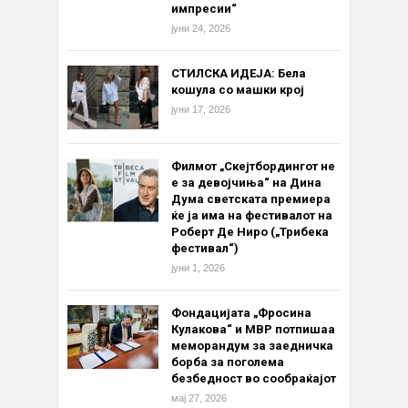
импресии“
јуни 24, 2026
СТИЛСКА ИДЕЈА: Бела
кошула со машки крој
јуни 17, 2026
Филмот „Скејтбордингот не
е за девојчиња“ на Дина
Дума светската премиера
ќе ја има на фестивалот на
Роберт Де Ниро („Трибека
фестивал“)
јуни 1, 2026
Фондацијата „Фросина
Кулакова“ и МВР потпишаа
меморандум за заедничка
борба за поголема
безбедност во сообраќајот
мај 27, 2026