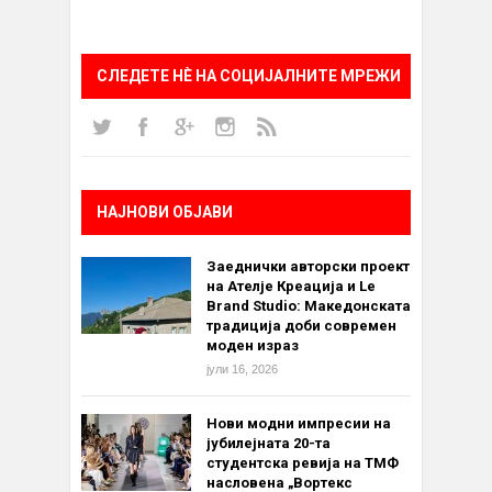
СЛЕДЕТЕ НÈ НА СОЦИЈАЛНИТЕ МРЕЖИ
НАЈНОВИ ОБЈАВИ
Заеднички авторски проект
на Ателје Креација и Le
Brand Studio: Македонската
традиција доби современ
моден израз
јули 16, 2026
Нови модни импресии на
јубилејната 20-та
студентска ревија на ТМФ
насловена „Вортекс