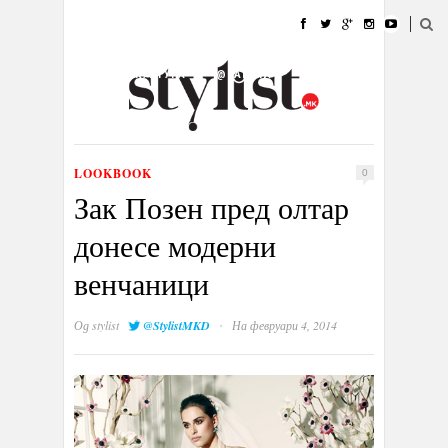
ДОМА
МОДА
СТИЛ
УБАВИНА
ЖИВОТ
КУЛТУРА
@РАБОТА
ГАЛЕРИЈА
ИЗЛОГ
КОНТАКТ
LOOKBOOK
0
Зак Позен пред олтар
донесе модерни
венчаници
·
Од
stylist
@StylistMKD
На февруари 4, 2014