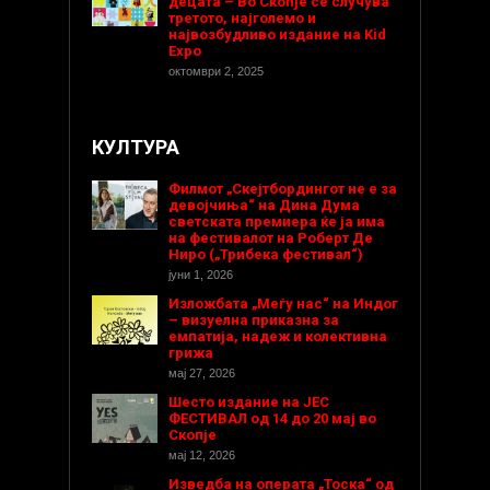
децата – Во Скопје се случува
третото, најголемо и
највозбудливо издание на Kid
Expo
октомври 2, 2025
КУЛТУРА
Филмот „Скејтбордингот не е за
девојчиња“ на Дина Дума
светската премиера ќе ја има
на фестивалот на Роберт Де
Ниро („Трибека фестивал“)
јуни 1, 2026
Изложбата „Меѓу нас“ на Индог
– визуелна приказна за
емпатија, надеж и колективна
грижа
мај 27, 2026
Шесто издание на ЈЕС
ФЕСТИВАЛ од 14 до 20 мај во
Скопје
мај 12, 2026
Изведба на операта „Тоска“ од