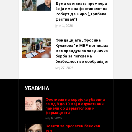
Дума светската премиера
ќе ја има на фестивалот на
Роберт Де Ниро („Трибека
фестивал“)
јуни 1, 2026
Фондацијата „Фросина
Кулакова“ и МВР потпишаа
меморандум за заедничка
борба за поголема
безбедност во сообраќајот
мај 27, 2026
УБАВИНА
Фестивал на корејска убавина
за од 8 до 10 мај и едукативни
панели со дерматолози и
фармацевти
мај 6, 2026
Совети за пролетен блескав
тен