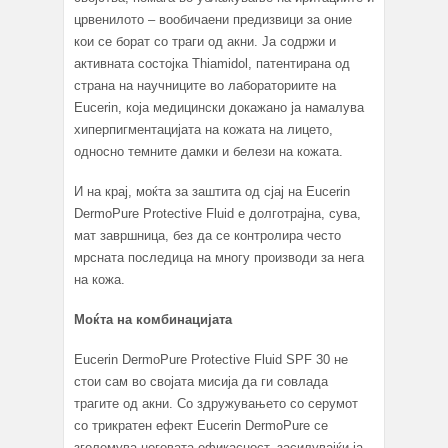
црвенилото – вообичаени предизвици за оние
кои се борат со траги од акни. Jа содржи и
активната состојка Thiamidol, патентирана од
страна на научниците во лабораториите на
Eucerin, која медицински докажано ја намалува
хиперпигментацијата на кожата на лицето,
односно темните дамки и белези на кожата.
И на крај, моќта за заштита од сјај на Eucerin
DermoPure Protective Fluid е долготрајна, сува,
мат завршница, без да се контролира често
мрсната последица на многу производи за нега
на кожа.
Моќта на комбинацијата
Eucerin DermoPure Protective Fluid SPF 30 не
стои сам во својата мисија да ги совлада
трагите од акни. Со здружувањето со серумот
со трикратен ефект Eucerin DermoPure се
зголемува неговата ефикасност, засилувајќи ја