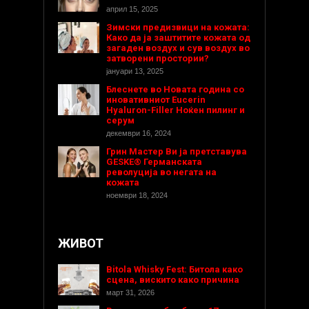
април 15, 2025
Зимски предизвици на кожата:
Како да ја заштитите кожата од
загаден воздух и сув воздух во
затворени простории?
јануари 13, 2025
Блеснете во Новата година со
иновативниот Eucerin
Hyaluron-Filler Ноќен пилинг и
серум
декември 16, 2024
Грин Мастер Ви ја претставува
GESKE® Германската
револуција во негата на
кожата
ноември 18, 2024
ЖИВОТ
Bitola Whisky Fest: Битола како
сцена, вискито како причина
март 31, 2026