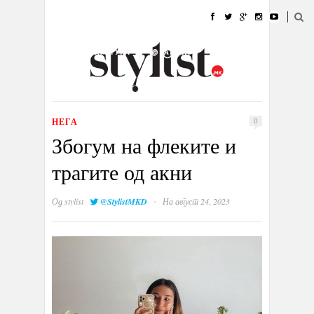
ДОМА
МОДА
СТИЛ
УБАВИНА
ЖИВОТ
КУЛТУРА
@РАБОТА
ГАЛЕРИЈА
ИЗЛОГ
КОНТАКТ
НЕГА
0
Збогум на флеките и
трагите од акни
·
Од
stylist
@StylistMKD
На август 24, 2023