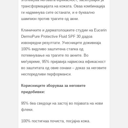
трансформацијата на кожата. Оваа комбинација
ги надминува сите останати, и е буквално
шампион против трагите од акни.
Клиничките и дерматолошките студии на Eucerin
DermoPure Protective Fluid SPF 30 дадоа
извонредни резултати. Учесниците доживеаја
100% видливо заштитена стапка од
потемнување на трагите по акните. Во
меѓувреме, 95% пријавија највисока ефикасност
во заштитата од овие ознаки – доказ за неговите
неспоредливи перформанси.
Корисниците зборуваа за неговите
придобивки:
95% беа сведоци на застој во појавата на нови
флеки.
100% постигнаа почиста, посјајна кожа.