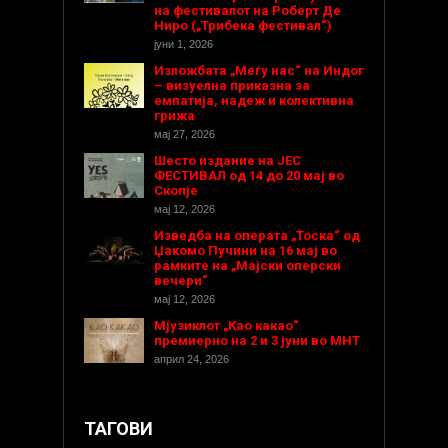
на фестивалот на Роберт Де
Ниро („Трибека фестивал“)
јуни 1, 2026
Изложбата „Меѓу нас“ на Индог
– визуелна приказна за
емпатија, надеж и колективна
грижа
мај 27, 2026
Шесто издание на ЈЕС
ФЕСТИВАЛ од 14 до 20 мај во
Скопје
мај 12, 2026
Изведба на операта „Тоска“ од
Џакомо Пучини на 16 мај во
рамките на „Мајски оперски
вечери“
мај 12, 2026
Мјузиклот „Као какао“
премиерно на 2 и 3 јуни во МНТ
април 24, 2026
ТАГОВИ