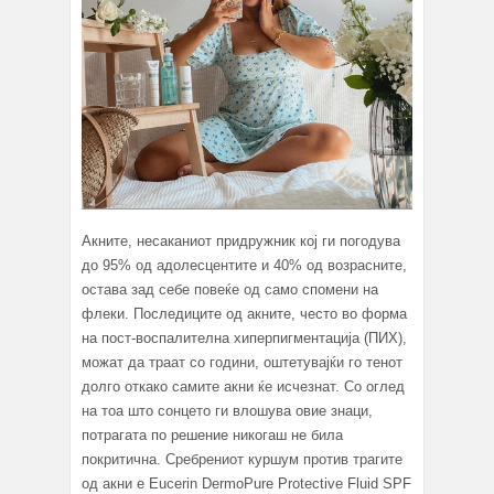
Акните, несаканиот придружник кој ги погодува
до 95% од адолесцентите и 40% од возрасните,
остава зад себе повеќе од само спомени на
флеки. Последиците од акните, често во форма
на пост-воспалителна хиперпигментација (ПИХ),
можат да траат со години, оштетувајќи го тенот
долго откако самите акни ќе исчезнат. Со оглед
на тоа што сонцето ги влошува овие знаци,
потрагата по решение никогаш не била
покритична. Сребрениот куршум против трагите
од акни е Eucerin DermoPure Protective Fluid SPF