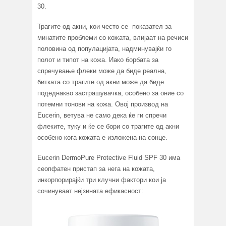
30.
Трагите од акни, кои често се показател за
минатите проблеми со кожата, влијаат на речиси
половина од популацијата, надминувајќи го
полот и типот на кожа. Иако борбата за
спречување флеки може да биде реална,
битката со трагите од акни може да биде
подеднакво застрашувачка, особено за оние со
потемни тонови на кожа. Овој производ на
Eucerin, ветува не само дека ќе ги спречи
флеките, туку и ќе се бори со трагите од акни
особено кога кожата е изложена на сонце.
Eucerin DermoPure Protective Fluid SPF 30 има
сеопфатен пристап за нега на кожата,
инкорпорирајќи три клучни фактори кои ја
сочинуваат нејзината ефикасност: