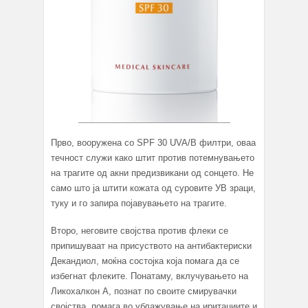
Прво, вооружена со SPF 30 UVA/B филтри, оваа
течност служи како штит против потемнувањето
на трагите од акни предизвикани од сонцето. Не
само што ја штити кожата од суровите УВ зраци,
туку и го запира појавувањето на трагите.
Второ, неговите својства против флеки се
припишуваат на присуството на антибактериски
Декандиол, моќна состојка која помага да се
избегнат флеките. Понатаму, вклучувањето на
Ликохалкон А, познат по своите смирувачки
својства, помага во ублажување на иритациите и