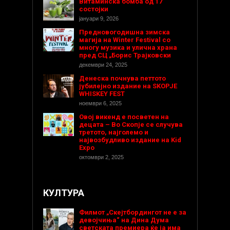
Витаминска бомба од 17
состојки
јануари 9, 2026
Предновогодишнa зимска
магија на Winter Festival со
многу музика и улична храна
пред СЦ „Борис Трајковски
декември 24, 2025
Денеска почнува петтото
јубилејно издание на SKOPJE
WHISKEY FEST
ноември 6, 2025
Овој викенд е посветен на
децата – Во Скопје се случува
третото, најголемо и
највозбудливо издание на Kid
Expo
октомври 2, 2025
КУЛТУРА
Филмот „Скејтбордингот не е за
девојчиња“ на Дина Дума
светската премиера ќе ја има