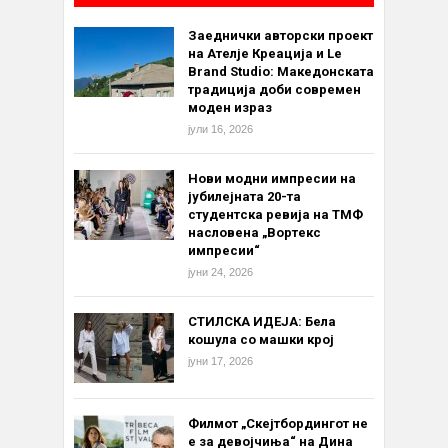
Заеднички авторски проект
на Ателје Креација и Le
Brand Studio: Македонската
традиција доби современ
моден израз
јули 16, 2026
Нови модни импресии на
јубилејната 20-та
студентска ревија на ТМФ
насловена „Вортекс
импресии“
јуни 24, 2026
СТИЛСКА ИДЕЈА: Бела
кошула со машки крој
јуни 17, 2026
Филмот „Скејтбордингот не
е за девојчиња“ на Дина