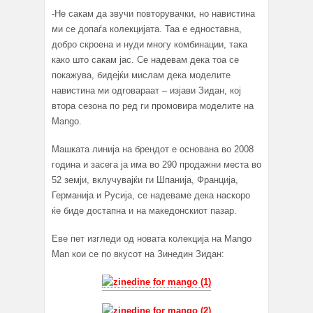
-Не сакам да звучи повторувачки, но навистина
ми се допаѓа колекцијата. Таа е едноставна,
добро скроена и нуди многу комбинации, така
како што сакам јас. Се надевам дека тоа се
покажува, бидејќи мислам дека моделите
навистина ми одговараат – изјави Зидан, кој
втора сезона по ред ги промовира моделите на
Mango.
Машката линија на брендот е основана во 2008
година и засега ја има во 290 продажни места во
52 земји, вклучувајќи ги Шпанија, Франција,
Германија и Русија, се надеваме дека наскоро
ќе биде достапна и на македонскиот пазар.
Еве пет изгледи од новата колекција на Mango
Man кои се по вкусот на Зинедин Зидан: