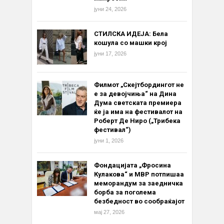
јуни 24, 2026
СТИЛСКА ИДЕЈА: Бела
кошула со машки крој
јуни 17, 2026
Филмот „Скејтбордингот не
е за девојчиња“ на Дина
Дума светската премиера
ќе ја има на фестивалот на
Роберт Де Ниро („Трибека
фестивал“)
јуни 1, 2026
Фондацијата „Фросина
Кулакова“ и МВР потпишаа
меморандум за заедничка
борба за поголема
безбедност во сообраќајот
мај 27, 2026