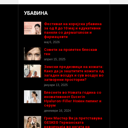
УБАВИНА
Фестивал на корејска убавина
за од 8 до 10 мај и едукативни
панели со дерматолози и
фармацевти
мај 6, 2026
Совети за пролетен блескав
тен
април 15, 2025
Зимски предизвици на кожата:
Како да ја заштитите кожата од
загаден воздух и сув воздух во
затворени простории?
јануари 13, 2025
Блеснете во Новата година со
иновативниот Eucerin
Hyaluron-Filler Ноќен пилинг и
серум
декември 16, 2024
Грин Мастер Ви ја претставува
GESKE® Германската
револуција во негата на