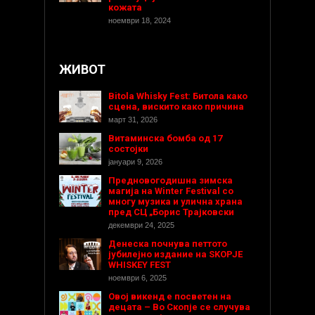
кожата
ноември 18, 2024
ЖИВОТ
Bitola Whisky Fest: Битола како
сцена, вискито како причина
март 31, 2026
Витаминска бомба од 17
состојки
јануари 9, 2026
Предновогодишнa зимска
магија на Winter Festival со
многу музика и улична храна
пред СЦ „Борис Трајковски
декември 24, 2025
Денеска почнува петтото
јубилејно издание на SKOPJE
WHISKEY FEST
ноември 6, 2025
Овој викенд е посветен на
децата – Во Скопје се случува