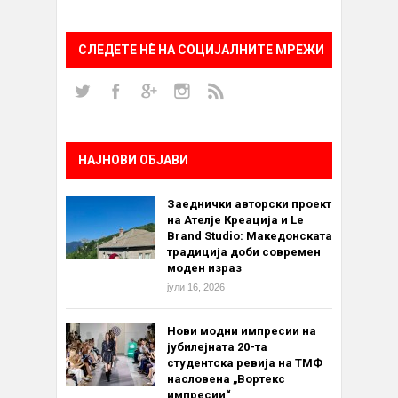
СЛЕДЕТЕ НÈ НА СОЦИЈАЛНИТЕ МРЕЖИ
НАЈНОВИ ОБЈАВИ
Заеднички авторски проект
на Ателје Креација и Le
Brand Studio: Македонската
традиција доби современ
моден израз
јули 16, 2026
Нови модни импресии на
јубилејната 20-та
студентска ревија на ТМФ
насловена „Вортекс
импресии“