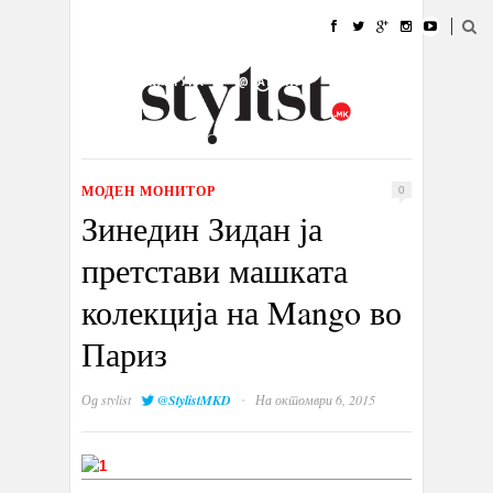
ДОМА
МОДА
СТИЛ
УБАВИНА
ЖИВОТ
КУЛТУРА
@РАБОТА
ГАЛЕРИЈА
ИЗЛОГ
КОНТАКТ
МОДЕН МОНИТОР
0
Зинедин Зидан ја
претстави машката
колекција на Mango во
Париз
·
Од
stylist
@StylistMKD
На октомври 6, 2015