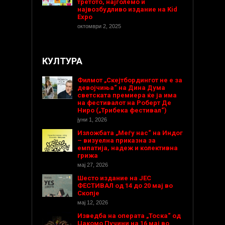
третото, најголемо и
највозбудливо издание на Kid
Expo
октомври 2, 2025
КУЛТУРА
Филмот „Скејтбордингот не е за
девојчиња“ на Дина Дума
светската премиера ќе ја има
на фестивалот на Роберт Де
Ниро („Трибека фестивал“)
јуни 1, 2026
Изложбата „Меѓу нас“ на Индог
– визуелна приказна за
емпатија, надеж и колективна
грижа
мај 27, 2026
Шесто издание на ЈЕС
ФЕСТИВАЛ од 14 до 20 мај во
Скопје
мај 12, 2026
Изведба на операта „Тоска“ од
Џакомо Пучини на 16 мај во