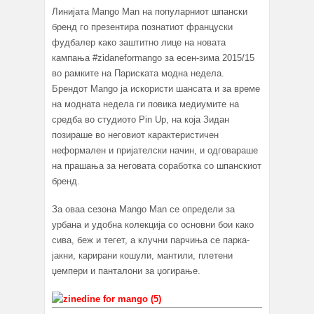
Линијата Mango Man на популарниот шпански
бренд го презентира познатиот француски
фудбалер како заштитно лице на новата
кампања #zidaneformango за есен-зима 2015/15
во рамките на Париската модна недела.
Брендот Mango ја искористи шансата и за време
на модната недела ги повика медиумите на
средба во студиото Pin Up, на која Зидан
позираше во неговиот карактеристичен
неформалeн и пријателски начин, и одговараше
на прашања за неговата соработка со шпанскиот
бренд.
За оваа сезона Mango Man се определи за
урбана и удобна колекција со основни бои како
сива, беж и тегет, а клучни парчиња се парка-
јакни, карирани кошули, мантили, плетени
џемпери и панталони за џогирање.