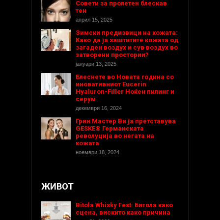
Совети за пролетен блескав
тен
април 15, 2025
Зимски предизвици на кожата:
Како да ја заштитите кожата од
загаден воздух и сув воздух во
затворени простории?
јануари 13, 2025
Блеснете во Новата година со
иновативниот Eucerin
Hyaluron-Filler Ноќен пилинг и
серум
декември 16, 2024
Грин Мастер Ви ја претставува
GESKE® Германската
револуција во негата на
кожата
ноември 18, 2024
ЖИВОТ
Bitola Whisky Fest: Битола како
сцена, вискито како причина