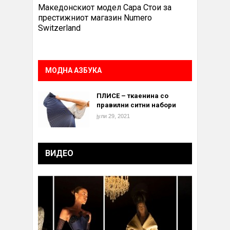
Македонскиот модел Сара Стои за
престижниот магазин Numero
Switzerland
МОДНА АЗБУКА
ПЛИСЕ – ткаенина со
правилни ситни набори
јули 29, 2021
ВИДЕО