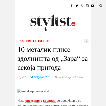
ДОМА
МОДА
СТИЛ
УБАВИНА
ЖИВОТ
КУЛТУРА
@РАБОТА
ГАЛЕРИЈА
ИЗЛОГ
КОНТАКТ
САМ СВОЈ СТИЛИСТ
0
10 металик плисе
здолништа од „Зара“ за
секоја пригода
·
Од
stylist
@StylistMKD
На септември 29, 2016
Иако
светкавите креации
се асоцијација за
вечерни и свечени стајлинзи, оваа година најдоа