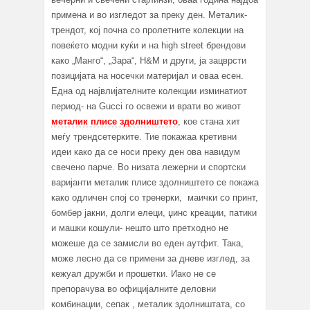
примена и во изгледот за преку ден. Металик-
трендот, кој почна со пролетните колекции на
повеќето модни куќи и на high street брендови
како „Манго“, „Зара“, H&M и други, ја зацврсти
позицијата на носечки материјал и оваа есен.
Една од највлијателните колекции изминатиот
период- на Gucci го освежи и врати во живот
металик плисе здолништето
, кое стана хит
меѓу трендсетерките. Тие покажаа кретивни
идеи како да се носи преку ден ова навидум
свечено парче. Во низата лежерни и спортски
варијанти металик плисе здолништето се покажа
како одличен спој со тренерки, маички со принт,
бомбер јакни, долги елеци, џинс креации, патики
и машки кошули- нешто што претходно не
можеше да се замисли во еден аутфит. Така,
може лесно да се примени за дневе изглед, за
кежуал дружби и прошетки. Иако не се
препорачува во официјалните деловни
комбинации, сепак , металик здолништата, со