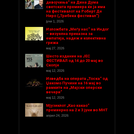
девојчиња“ на Дина Дума
светската премиера ќе ја има
на фестивалот на Роберт Де
Ниро („Трибека фестивал“)
јуни 1, 2026
Изложбата „Меѓу нас“ на Индог
– визуелна приказна за
емпатија, надеж и колективна
грижа
мај 27, 2026
Шесто издание на ЈЕС
ФЕСТИВАЛ од 14 до 20 мај во
Скопје
мај 12, 2026
Изведба на операта „Тоска“ од
Џакомо Пучини на 16 мај во
рамките на „Мајски оперски
вечери“
мај 12, 2026
Мјузиклот „Као какао“
премиерно на 2 и 3 јуни во МНТ
април 24, 2026