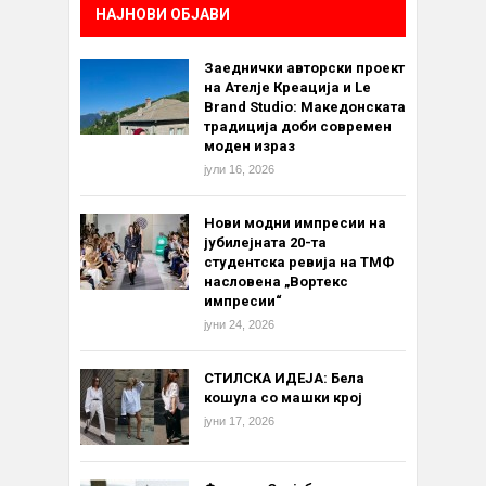
НАЈНОВИ ОБЈАВИ
Заеднички авторски проект
на Ателје Креација и Le
Brand Studio: Македонската
традиција доби современ
моден израз
јули 16, 2026
Нови модни импресии на
јубилејната 20-та
студентска ревија на ТМФ
насловена „Вортекс
импресии“
јуни 24, 2026
СТИЛСКА ИДЕЈА: Бела
кошула со машки крој
јуни 17, 2026