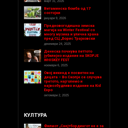
март 31, 2026
Витаминска бомба од 17
состојки
јануари 9, 2026
Предновогодишнa зимска
магија на Winter Festival со
многу музика и улична храна
пред СЦ „Борис Трајковски
декември 24, 2025
Денеска почнува петтото
јубилејно издание на SKOPJE
WHISKEY FEST
ноември 6, 2025
Овој викенд е посветен на
децата – Во Скопје се случува
третото, најголемо и
највозбудливо издание на Kid
Expo
октомври 2, 2025
КУЛТУРА
Филмот „Скејтбордингот не е за