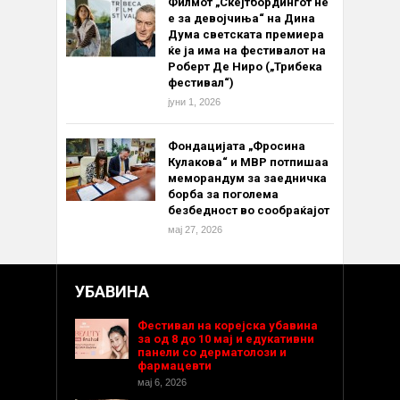
Филмот „Скејтбордингот не
е за девојчиња“ на Дина
Дума светската премиера
ќе ја има на фестивалот на
Роберт Де Ниро („Трибека
фестивал“)
јуни 1, 2026
Фондацијата „Фросина
Кулакова“ и МВР потпишаа
меморандум за заедничка
борба за поголема
безбедност во сообраќајот
мај 27, 2026
УБАВИНА
Фестивал на корејска убавина
за од 8 до 10 мај и едукативни
панели со дерматолози и
фармацевти
мај 6, 2026