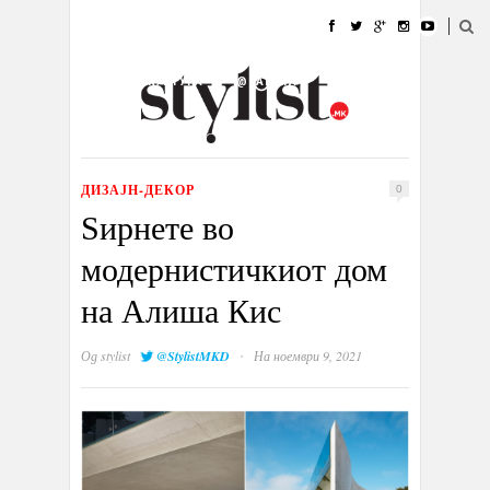
ДОМА
МОДА
СТИЛ
УБАВИНА
ЖИВОТ
КУЛТУРА
@РАБОТА
ГАЛЕРИЈА
ИЗЛОГ
КОНТАКТ
ДИЗАЈН-ДЕКОР
0
Ѕирнете во
модернистичкиот дом
на Алиша Кис
·
Од
stylist
@StylistMKD
На ноември 9, 2021