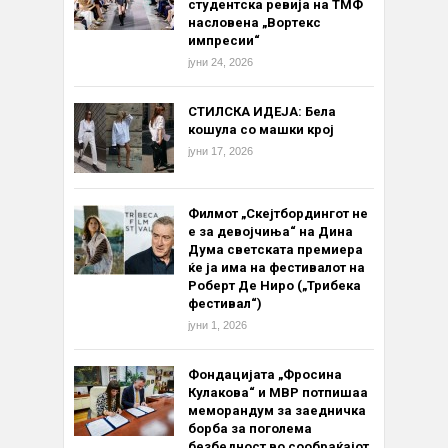
студентска ревија на ТМФ
насловена „Вортекс
импресии“
јуни 24, 2026
СТИЛСКА ИДЕЈА: Бела
кошула со машки крој
јуни 17, 2026
Филмот „Скејтбордингот не
е за девојчиња“ на Дина
Дума светската премиера
ќе ја има на фестивалот на
Роберт Де Ниро („Трибека
фестивал“)
јуни 1, 2026
Фондацијата „Фросина
Кулакова“ и МВР потпишаа
меморандум за заедничка
борба за поголема
безбедност во сообраќајот