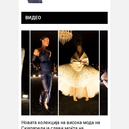
ВИДЕО
Новата колекција на висока мода на
Скјапарели ја слави моќта на