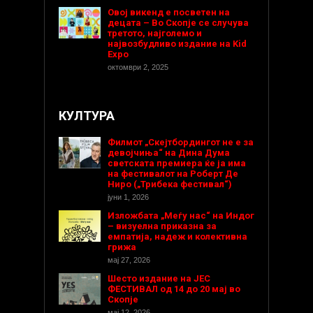
Овој викенд е посветен на
децата – Во Скопје се случува
третото, најголемо и
највозбудливо издание на Kid
Expo
октомври 2, 2025
КУЛТУРА
Филмот „Скејтбордингот не е за
девојчиња“ на Дина Дума
светската премиера ќе ја има
на фестивалот на Роберт Де
Ниро („Трибека фестивал“)
јуни 1, 2026
Изложбата „Меѓу нас“ на Индог
– визуелна приказна за
емпатија, надеж и колективна
грижа
мај 27, 2026
Шесто издание на ЈЕС
ФЕСТИВАЛ од 14 до 20 мај во
Скопје
мај 12, 2026