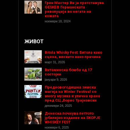
Грин Мастер Ви ја претставува
GESKE® Германската
револуција во негата на
кожата
ноември 18, 2024
ЖИВОТ
Bitola Whisky Fest: Битола како
сцена, вискито како причина
март 31, 2026
Витаминска бомба од 17
состојки
јануари 9, 2026
Предновогодишнa зимска
магија на Winter Festival со
многу музика и улична храна
пред СЦ „Борис Трајковски
декември 24, 2025
Денеска почнува петтото
јубилејно издание на SKOPJE
WHISKEY FEST
ноември 6, 2025