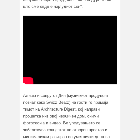
што сме овде е најлудиот сон“.
Алиша и сопругот Дин (музичкиот продуцент
познат како Swizz Beatz) на гости го примија
тимот на Architecture Digest, кој направи
прошетка низ овој необичен дом, сними
фотосесија и видео. Во уредувањето се
забележува концептот на отворен простор и
минимализам разигран со уметнички дела во