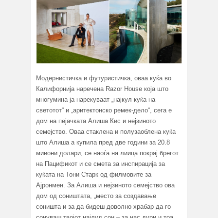
Модернистичка и футуристичка, оваа куќа во
Калифорнија наречена Razor House која што
многумина ја нарекуваат „најкул куќа на
светотот“ и „аритектонско ремек-дело“, сега е
дом на пејачката Алиша Кис и нејзиното
семејство. Оваа стаклена и полузаоблена куќа
што Алиша а купила пред две години за 20.8
мииони долари, се наоѓа на лиица покрај брегот
на Пацификот и се смета за инспирација за
куќата на Тони Старк од филмовите за
Ајронмен. За Алиша и нејзиното семејство ова
дом од соништата, „место за создавање
соништа и за да бидеш доволно храбар да го
сонуваш твојот најлуд сон – за нас дури и тоа