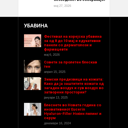
мај 27, 2026
УБАВИНА
Фестивал на корејска убавина
за од 8 до 10 мај и едукативни
панели со дерматолози и
фармацевти
мај 6, 2026
Совети за пролетен блескав
тен
април 15, 2025
Зимски предизвици на кожата:
Како да ја заштитите кожата од
загаден воздух и сув воздух во
затворени простории?
јануари 13, 2025
Блеснете во Новата година со
иновативниот Eucerin
Hyaluron-Filler Ноќен пилинг и
серум
декември 16, 2024