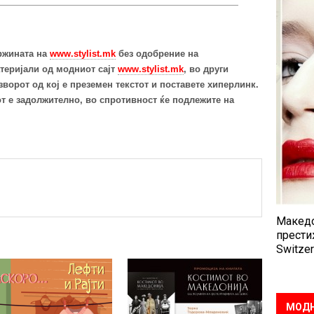
ржината на
www.stylist.mk
без одобрение на
теријали од модниот сајт
www.stylist.mk
, во други
ворот од кој е преземен текстот и поставете хиперлинк.
т е задолжително, во спротивност ќе подлежите на
Македо
прести
Switzer
МОДН