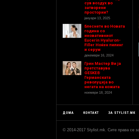
сув воздух во
затворени
простории?
јануари 13, 2025
Блеснете во Новата
година со
иновативниот
Eucerin Hyaluron-
Filler Ноќен пилинг
и серум
декември 16, 2024
Грин Мастер Ви ја
претставува
GESKE®
Германската
револуција во
негата на кожата
ноември 18, 2024
ДОМА
КОНТАКТ
ЗА STYLIST.MK
© 2014-2017 Stylist.mk. Сите права се 