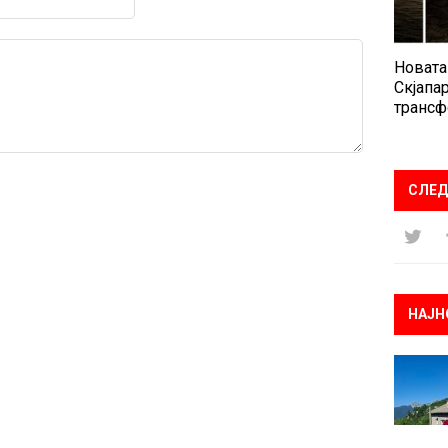
Новата
Скјапар
трансф
СЛЕД
НАЈН