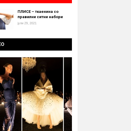
ПЛИСЕ – ткаенина со
правилни ситни набори
јули 29, 2021
ЕО