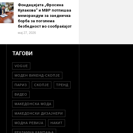
Фондацијата „Фросина
Кулакова“ и МВР потпишаа
меморандум за заедничка
борба за поголема
безбедност во сообраќајот
мај 27, 2026
ТАГОВИ
VOGUE
МОДЕН ВИКЕНД-СКОПЈЕ
ПАРИЗ
СКОПЈЕ
ТРЕНД
ВИДЕО
МАКЕДОНСКА МОДА
МАКЕДОНСКИ ДИЗАЈНЕРИ
МОДНА РЕВИЈА
НАКИТ
РЕКЛАМНА КАМПАЊА