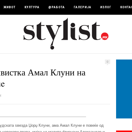
ЖИВОТ
КУЛТУРА
@РАБОТА
ГАЛЕРИЈА
ИЗЛОГ
КОНТА
0
ивистка Амал Клуни на
ue
8
вудската ѕвезда Џорџ Клуни, ама Амал Клуни е повеќе од
а човекови права, мајка на малите близнаци Александар и