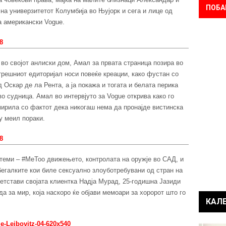
ПОБА
на универзитетот Колумбија во Њујорк и сега и лице од
а американски Vogue.
во својот анлиски дом, Амал за првата страница позира во
трешниот едиторијал носи повеќе креации, како фустан со
 Оскар де ла Рента, а ја покажа и тогата и белата перика
во судница. Амал во интервјуто за Vogue открива како го
мирила со фактот дека никогаш нема да пронајде вистинска
у меил пораки.
 теми – #МеToo движењето, контролата на оружје во САД, и
бегалките кои биле сексуално злоуботребувани од стран на
ретстави својата клиентка Надја Мурад, 25-годишна Јазиди
а за мир, која наскоро ќе објави мемоари за хоророт што го
КАЛ