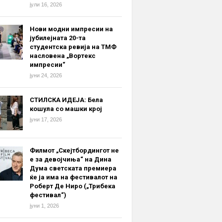
јули 16, 2026
Нови модни импресии на
јубилејната 20-та
студентска ревија на ТМФ
насловена „Вортекс
импресии“
јуни 24, 2026
СТИЛСКА ИДЕЈА: Бела
кошула со машки крој
јуни 17, 2026
Филмот „Скејтбордингот не
е за девојчиња“ на Дина
Дума светската премиера
ќе ја има на фестивалот на
Роберт Де Ниро („Трибека
фестивал“)
јуни 1, 2026