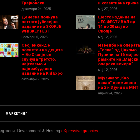
Трајковски
и колективна грижа
декември 24, 2025
мај 27, 2026
Денеска почнува
Шесто издание на
петтото јубилејно
ЈЕС ФЕСТИВАЛ од
издание на SKOPJE
14 до 20 мај во
WHISKEY FEST
Скопје
ноември 6, 2025
мај 12, 2026
Овој викенд е
Изведба на операта
посветен на децата
„Тоска“ од Џакомо
– Во Скопје се
Пучини на 16 мај во
случува третото,
рамките на „Мајски
најголемо и
оперски вечери“
највозбудливо
мај 12, 2026
издание на Kid Expo
Мјузиклот „Као
октомври 2, 2025
какао“ премиерно
на 2 и 3 јуни во МНТ
април 24, 2026
МАРКЕТИНГ
задржани. Development & Hosting
eXpressive graphics