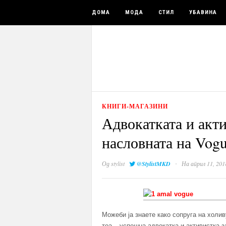
ДОМА
МОДА
СТИЛ
УБАВИНА
КНИГИ-МАГАЗИНИ
Адвокатката и акт
насловната на Vog
·
Од
stylist
@StylistMKD
На април 11, 201
Можеби ја знаете како сопруга на холи
тоа – успешна адвокатка и активистка з