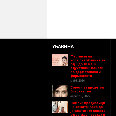
УБАВИНА
Фестивал на
корејска убавина за
од 8 до 10 мај и
едукативни панели
со дерматолози и
фармацевти
мај 6, 2026
Совети за пролетен
блескав тен
април 15, 2025
Зимски предизвици
на кожата: Како да
ја заштитите кожата
од загаден воздух и