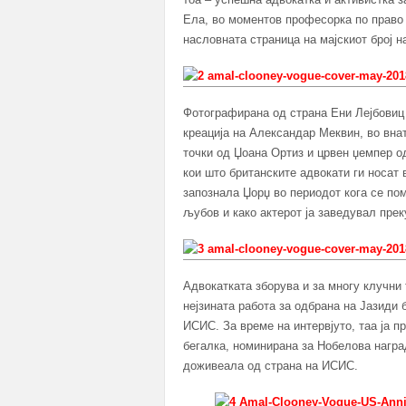
Ела, во моментов професорка по право 
насловната страница на мајскиот број н
Фотографирана од страна Ени Лејбовиц 
креација на Александар Меквин, во вна
точки од Џоана Ортиз и црвен џемпер од
кои што британските адвокати ги носат 
запознала Џорџ во периодот кога се по
љубов и како актерот ја заведувал прек
Адвокатката зборува и за многу клучни
нејзината работа за одбрана на Јазиди 
ИСИС. За време на интервјуто, таа ја п
бегалка, номинирана за Нобелова наград
доживеала од страна на ИСИС.