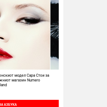
нскиот модел Сара Стои за
жниот магазин Numero
land
А АЗБУКА