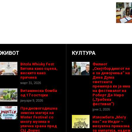
ЖИВОТ
КУЛТУРА
Bitola Whisky Fest:
Филмот
Битола како сцена,
„Скејтбордингот не
вискито како
е за девојчиња“ на
причина
Дина Дума
светската
март 31, 2026
премиера ќе ја има
Витаминска бомба
на фестивалот на
од 17 состојки
Роберт Де Ниро
(„Трибека
јануари 9, 2026
фестивал“)
Предновогодишнa
јуни 1, 2026
зимска магија на
Winter Festival со
Изложбата „Меѓу
многу музика и
нас“ на Индог –
улична храна пред
визуелна приказна
СЦ „Борис
за емпатија, надеж