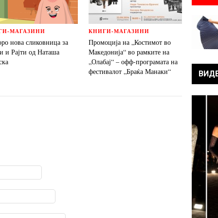
ГИ-МАГАЗИНИ
КНИГИ-МАГАЗИНИ
оро нова сликовница за
Промоција на „Костимот во
и и Рајти од Наташа
Македонија“ во рамките на
ска
„Олабај“ – офф-програмата на
фестивалот „Браќа Манаки“
ВИД