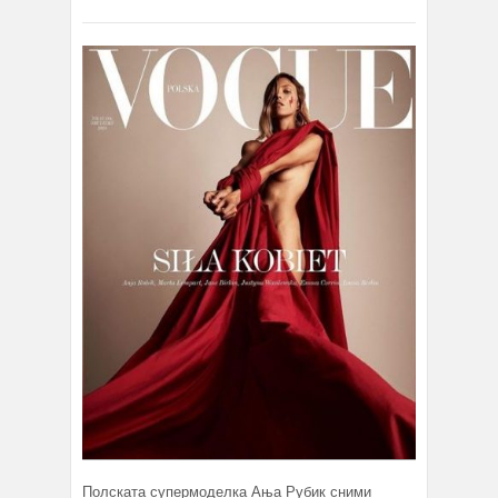
Полската супермоделка Ања Рубик сними