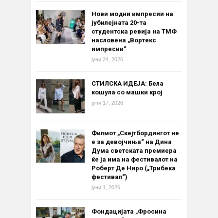
Нови модни импресии на
јубилејната 20-та
студентска ревија на ТМФ
насловена „Вортекс
импресии“
јуни 24, 2026
СТИЛСКА ИДЕЈА: Бела
кошула со машки крој
јуни 17, 2026
Филмот „Скејтбордингот не
е за девојчиња“ на Дина
Дума светската премиера
ќе ја има на фестивалот на
Роберт Де Ниро („Трибека
фестивал“)
јуни 1, 2026
Фондацијата „Фросина