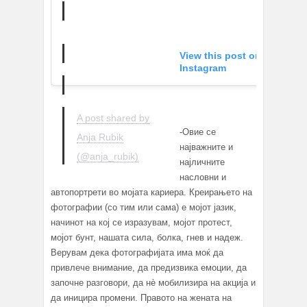
View this post on
Instagram
A post shared by
-Овие се
Anja Rubik
најважните и
(@anja_rubik)
најличните
насловни и
автопортрети во мојата кариера. Креирањето на
фотографии (со тим или сама) е мојот јазик,
начинот на кој се изразувам, мојот протест,
мојот бунт, нашата сила, болка, гнев и надеж.
Верувам дека фотографијата има моќ да
привлече внимание, да предизвика емоции, да
започне разговори, да нè мобилизира на акција и
да иницира промени. Правото на жената на