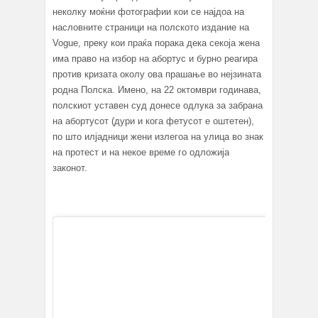
неколку моќни фотографии кои се најдоа на
насловните страници на полското издание на
Vogue, преку кои праќа порака дека секоја жена
има право на избор на абортус и бурно реагира
против кризата околу ова прашање во нејзината
родна Полска. Имено, на 22 октомври годинава,
полскиот уставен суд донесе одлука за забрана
на абортусот (дури и кога фетусот е оштетен),
по што илјадници жени излегоа на улица во знак
на протест и на некое време го одложија
законот.