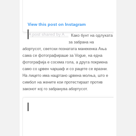
View this post on Instagram
A post shared by Anja Rubik (@anja_rubik)
Како бунт на одлуката
за забрана на
абортусот, светски познатата манекенка Ања
сама се фотографираше за Vogue, на една
фотографија е сосема гола, а друга покриена
само со црвен чаршаф и со рацете се вразни.
На лицето има нацртано црвена молња, што е
симбол на жените кои протестираат против
законот кој го забранува абортусот.