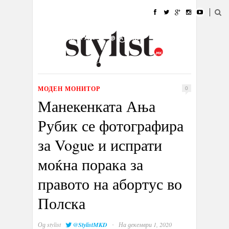
ДОМА
МОДА
СТИЛ
УБАВИНА
ЖИВОТ
КУЛТУРА
@РАБОТА
ГАЛЕРИЈА
ИЗЛОГ
КОНТАКТ
МОДЕН МОНИТОР
0
Манекенката Ања
Рубик се фотографира
за Vogue и испрати
моќна порака за
правото на абортус во
Полска
·
Од
stylist
@StylistMKD
На декември 1, 2020