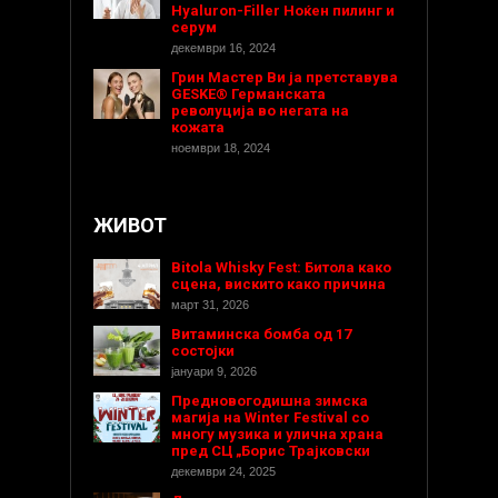
Hyaluron-Filler Ноќен пилинг и
серум
декември 16, 2024
Грин Мастер Ви ја претставува
GESKE® Германската
револуција во негата на
кожата
ноември 18, 2024
ЖИВОТ
Bitola Whisky Fest: Битола како
сцена, вискито како причина
март 31, 2026
Витаминска бомба од 17
состојки
јануари 9, 2026
Предновогодишнa зимска
магија на Winter Festival со
многу музика и улична храна
пред СЦ „Борис Трајковски
декември 24, 2025