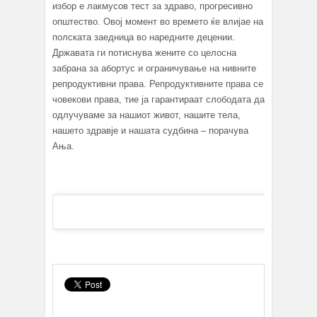
избор е лакмусов тест за здраво, прогресивно
општество. Овој момент во времето ќе влијае на
полската заедница во наредните децении.
Државата ги потиснува жените со целосна
забрана за абортус и ограничување на нивните
репродуктивни права. Репродуктивните права се
човекови права, тие ја гарантираат слободата да
одлучуваме за нашиот живот, нашите тела,
нашето здравје и нашата судбина – порачува
Ања.