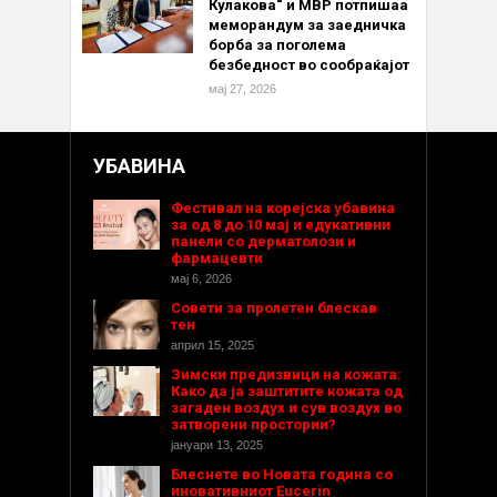
Кулакова“ и МВР потпишаа
меморандум за заедничка
борба за поголема
безбедност во сообраќајот
мај 27, 2026
УБАВИНА
Фестивал на корејска убавина
за од 8 до 10 мај и едукативни
панели со дерматолози и
фармацевти
мај 6, 2026
Совети за пролетен блескав
тен
април 15, 2025
Зимски предизвици на кожата:
Како да ја заштитите кожата од
загаден воздух и сув воздух во
затворени простории?
јануари 13, 2025
Блеснете во Новата година со
иновативниот Eucerin