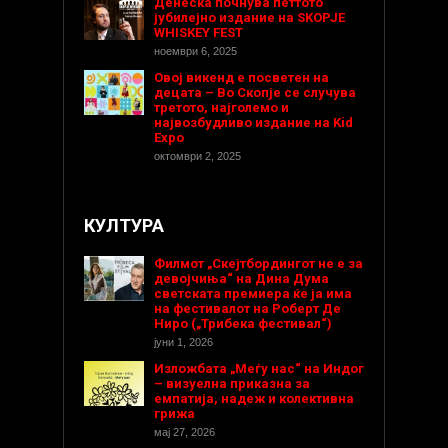
Денеска почнува петтото
јубилејно издание на SKOPJE
WHISKEY FEST
ноември 6, 2025
Овој викенд е посветен на
децата – Во Скопје се случува
третото, најголемо и
највозбудливо издание на Kid
Expo
октомври 2, 2025
КУЛТУРА
Филмот „Скејтбордингот не е за
девојчиња“ на Дина Дума
светската премиера ќе ја има
на фестивалот на Роберт Де
Ниро („Трибека фестивал“)
јуни 1, 2026
Изложбата „Меѓу нас“ на Индог
– визуелна приказна за
емпатија, надеж и колективна
грижа
мај 27, 2026