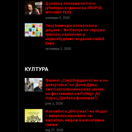
Денеска почнува петтото
јубилејно издание на SKOPJE
WHISKEY FEST
ноември 6, 2025
Овој викенд е посветен на
децата – Во Скопје се случува
третото, најголемо и
највозбудливо издание на Kid
Expo
октомври 2, 2025
КУЛТУРА
Филмот „Скејтбордингот не е за
девојчиња“ на Дина Дума
светската премиера ќе ја има
на фестивалот на Роберт Де
Ниро („Трибека фестивал“)
јуни 1, 2026
Изложбата „Меѓу нас“ на Индог
– визуелна приказна за
емпатија, надеж и колективна
грижа
мај 27, 2026