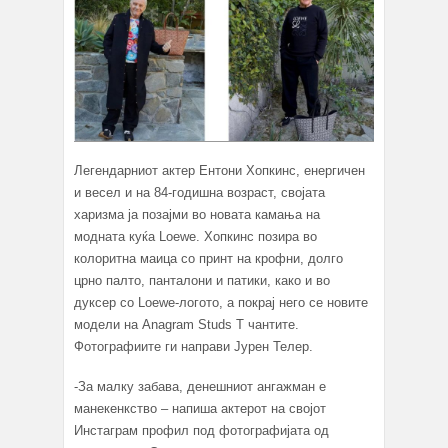
Легендарниот актер Ентони Хопкинс, енергичен
и весел и на 84-годишна возраст, својата
харизма ја позајми во новата камања на
модната куќа Loewe. Хопкинс позира во
колоритна маица со принт на крофни, долго
црно палто, панталони и патики, како и во
дуксер со Loewe-логото, а покрај него се новите
модели на Anagram Studs T чантите.
Фотографиите ги направи Јурен Телер.
-За малку забава, денешниот ангажман е
манекенкство – напиша актерот на својот
Инстаграм профил под фотографијата од