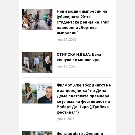
Нови модни импресии на
јубилејната 20-та
студентска ревија на ТМФ
насловена „Вортекс
импресии“
јуни 24, 2026
СТИЛСКА ИДЕЈА: Бела
кошула со машки крој
јуни 17, 2026
Филмот „Скејтбордингот не
е за девојчиња“ на Дина
Дума светската премиера
ќе ја има на фестивалот на
Роберт Де Ниро („Трибека
фестивал“)
јуни 1, 2026
Фондацијата „Фросина