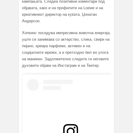
кампањата. Следеа позитивни коментари под
објавата, како и на профилите на Loewe и на
креативниот директор на куќата, Џонатан
Андерсон.
Хопкинс поседува импресивна животна енергија,
уште се занимава со актерство, слика, свири на
пијано, креира парфеми, активен е на
социјалните мрежи, а и претходно бил во улога
на манекен. Задолжително следете ги неговите
духовити објави на Инстаграм и на Твитер.