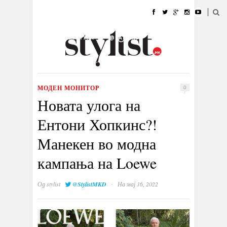
ДОМА
МОДА
СТИЛ
УБАВИНА
ЖИВОТ
КУЛТУРА
@РАБОТА
ГАЛЕРИЈА
ИЗЛОГ
КОНТАКТ
МОДЕН МОНИТОР
0
Новата улога на
Ентони Хопкинс?!
Манекен во модна
кампања на Loewe
·
Од
stylist
@StylistMKD
На мај 16, 2022