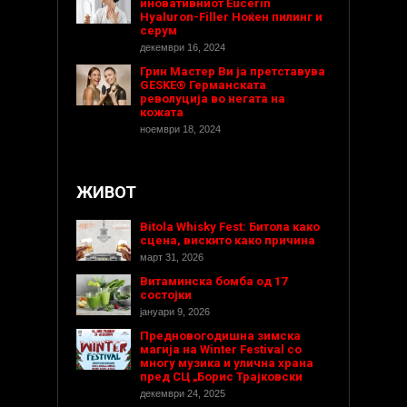
иновативниот Eucerin
Hyaluron-Filler Ноќен пилинг и
серум
декември 16, 2024
Грин Мастер Ви ја претставува
GESKE® Германската
револуција во негата на
кожата
ноември 18, 2024
ЖИВОТ
Bitola Whisky Fest: Битола како
сцена, вискито како причина
март 31, 2026
Витаминска бомба од 17
состојки
јануари 9, 2026
Предновогодишнa зимска
магија на Winter Festival со
многу музика и улична храна
пред СЦ „Борис Трајковски
декември 24, 2025