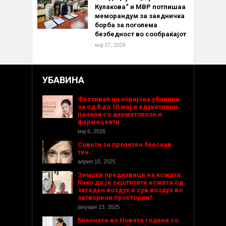
Кулакова“ и МВР потпишаа
меморандум за заедничка
борба за поголема
безбедност во сообраќајот
мај 27, 2026
УБАВИНА
Фестивал на корејска убавина
за од 8 до 10 мај и едукативни
панели со дерматолози и
фармацевти
мај 6, 2026
Совети за пролетен блескав
тен
април 15, 2025
Зимски предизвици на кожата:
Како да ја заштитите кожата од
загаден воздух и сув воздух во
затворени простории?
јануари 13, 2025
Блеснете во Новата година со