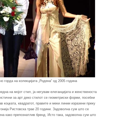
о горда на колекцијата „Родена“ од 2005 година
ледна на мојот стил, ја негувам елеганцијата и женственоста
истични за арт деко стилот се геометриски форми, посебни
рав коцката, квадратот, правите и меки линии изразени преку
онија Ристовска трае 20 години. Задоволна сум што се
на како препознатлив бренд. Исто така, задоволна сум што