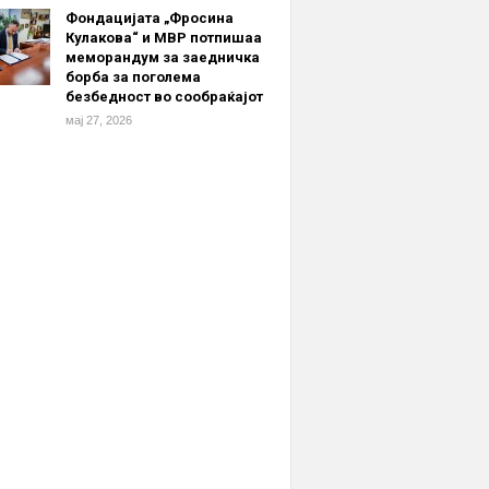
Фондацијата „Фросина
Кулакова“ и МВР потпишаа
меморандум за заедничка
борба за поголема
безбедност во сообраќајот
мај 27, 2026