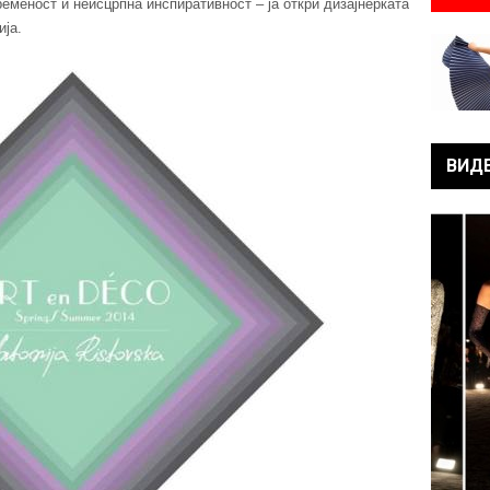
ременост и неисцрпна инспиративност – ја откри дизајнерката
ија.
ВИД