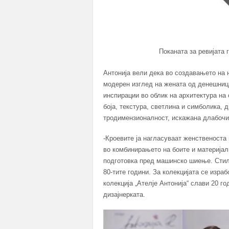
Поканата за ревијата 
Антонија вели дека во создавањето на н
модерен изглед на жената од денешница
инспирации во облик на архитектура на 
боја, текстура, светлина и симболика, 
тродимензионалност, искажана длабочин
-Кроевите ја нагласуваат женственоста 
во комбинирањето на боите и материјал
подготовка пред машинско шиење. Стилс
80-тите години. За колекцијата се изра
колекција „Ателје Антонија“ слави 20 г
дизајнерката.