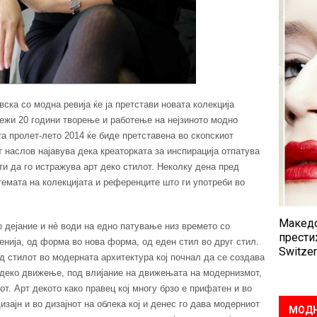
вска со модна ревија ќе ја претстави новата колекција
лежи 20 години творење и работење на нејзиното модно
та пролет-лето 2014 ќе биде претставена во скопскиот
т наслов најавува дека креаторката за инспирација отпатува
ти да го истражува арт деко стилот. Неколку дена пред
темата на колекцијата и референците што ги употреби во
Македо
о дејание и нè води на едно патување низ времето со
прести
нија, од форма во нова форма, од еден стил во друг стил.
Switzer
д стилот во модерната архитектура кој почнал да се создава
рт деко движење, под влијание на движењата на модернизмот,
. Арт декото како правец кој многу брзо е прифатен и во
изајн и во дизајнот на облека кој и денес го дава модерниот
МОДН