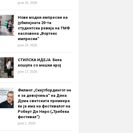
јули 16, 2026
Нови модни импресии на
јубилејната 20-та
студентска ревија на ТМФ
насловена „Вортекс
импресии“
јуни 24, 2026
СТИЛСКА ИДЕЈА: Бела
кошула со машки крој
јуни 17, 2026
Филмот „Скејтбордингот не
е за девојчиња“ на Дина
Дума светската премиера
ќе ја има на фестивалот на
Роберт Де Ниро („Трибека
фестивал“)
јуни 1, 2026