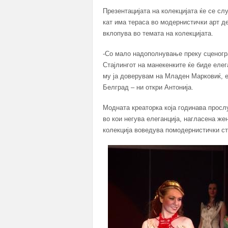
Презентацијата на колекцијата ќе се слу
кат има тераса во модернистички арт д
вклопува во темата на колекцијата.
-Со мало надополнување преку сценогра
Стајлингот на манекенките ќе биде еле
му ја доверувам на Младен Марковиќ, 
Белград – ни откри Антонија.
Модната креаторка која годинава просл
во кои негува елеганција, нагласена же
колекција воведува помодернистички ст