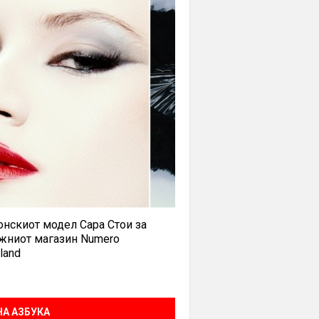
нскиот модел Сара Стои за
жниот магазин Numero
land
А АЗБУКА