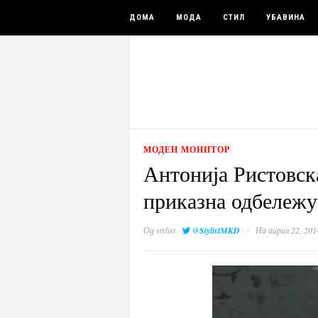
ДОМА
МОДА
СТИЛ
УБАВИНА
МОДЕН МОНИТОР
Антонија Ристовск
приказна одбележу
·
Од
stylist
@StylistMKD
На април 22, 201