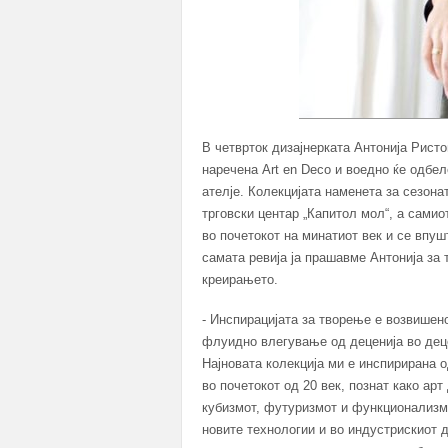
В четврток дизајнерката Антонија Ристо
наречена Art en Deco и воедно ќе одбе
ателје. Колекцијата наменета за сезона
трговски центар „Капитол мол“, а самио
во почетокот на минатиот век и се впуш
самата ревија ја прашавме Антонија за 
креирањето.
- Инспирацијата за творење е возвишен
флуидно влегување од деценија во деце
Најновата колекција ми е инспирирана о
во почетокот од 20 век, познат како а
кубизмот, футуризмот и функционализмот
новите технологии и во индустрискиот д