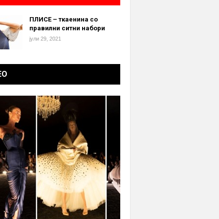
ПЛИСЕ – ткаенина со
правилни ситни набори
јули 29, 2021
ЕО