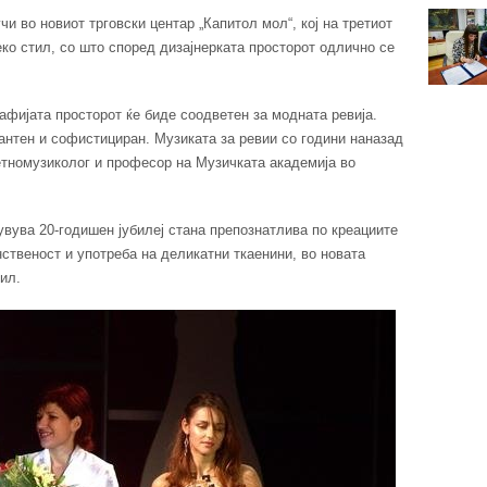
чи во новиот трговски центар „Капитол мол“, кој на третиот
еко стил, со што според дизајнерката просторот одлично се
фијата просторот ќе биде соодветен за модната ревија.
гантен и софистициран. Музиката за ревии со години наназад
етномузиколог и професор на Музичката академија во
увува 20-годишен јубилеј стана препознатлива по креациите
нственост и употреба на деликатни ткаенини, во новата
ил.