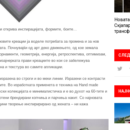
Новата
Скјапар
ги открива инспирацијата, формите, боите…
трансф
овите креации ја воделе потребата за промена и за нов
та. Почнувајќи од арт деко движењето, од кое земала
орнаменти, геометрија, енергија, ретроспектива, оптимизам,
СЛЕД
дизајнерката прави креациите во кои се забележува
а и текстура во самите апликации.
изразена во строги и во меки линии. Изразени се контрасти
ите. Во изработката применета е техника на Hand made
НАЈН
ки колекцијата е минималистичка и е во духот на 60-тите и
ботени брендирани копчиња и парчиња накит. Со најновата
одини творење инспиририрано од жената – ни кажа