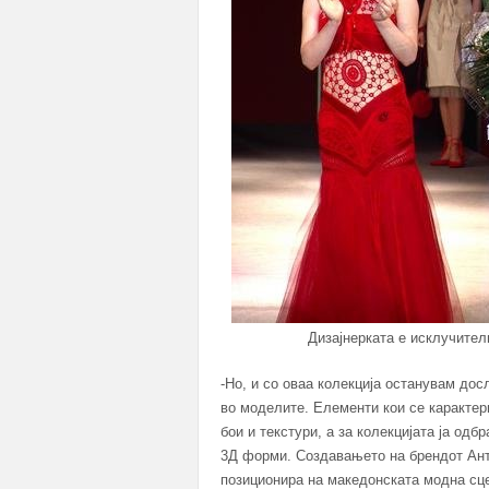
Дизајнерката е исклучителн
-Но, и со оваа колекција останувам дос
во моделите. Елементи кои се карактер
бои и текстури, а за колекцијата ја одб
3Д форми. Создавањето на брендот Ант
позиционира на македонската модна сце