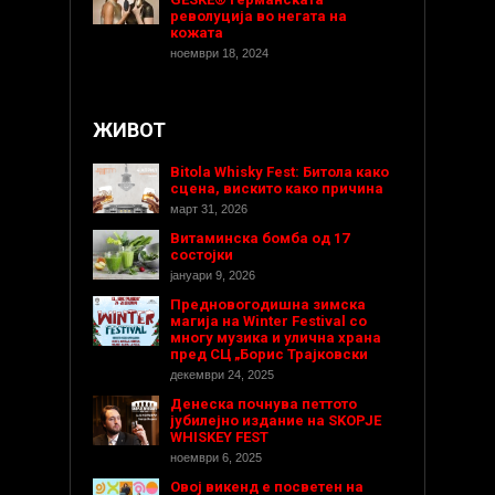
револуција во негата на
кожата
ноември 18, 2024
ЖИВОТ
Bitola Whisky Fest: Битола како
сцена, вискито како причина
март 31, 2026
Витаминска бомба од 17
состојки
јануари 9, 2026
Предновогодишнa зимска
магија на Winter Festival со
многу музика и улична храна
пред СЦ „Борис Трајковски
декември 24, 2025
Денеска почнува петтото
јубилејно издание на SKOPJE
WHISKEY FEST
ноември 6, 2025
Овој викенд е посветен на