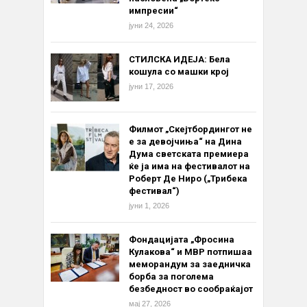
импресии“
јуни 24, 2026
СТИЛСКА ИДЕЈА: Бела
кошула со машки крој
јуни 17, 2026
Филмот „Скејтбордингот не
е за девојчиња“ на Дина
Дума светската премиера
ќе ја има на фестивалот на
Роберт Де Ниро („Трибека
фестивал“)
јуни 1, 2026
Фондацијата „Фросина
Кулакова“ и МВР потпишаа
меморандум за заедничка
борба за поголема
безбедност во сообраќајот
мај 27, 2026