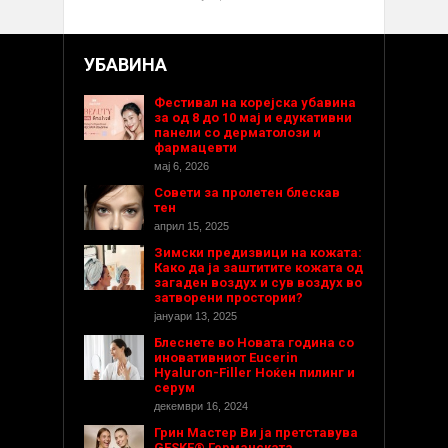
УБАВИНА
Фестивал на корејска убавина
за од 8 до 10 мај и едукативни
панели со дерматолози и
фармацевти
мај 6, 2026
Совети за пролетен блескав
тен
април 15, 2025
Зимски предизвици на кожата:
Како да ја заштитите кожата од
загаден воздух и сув воздух во
затворени простории?
јануари 13, 2025
Блеснете во Новата година со
иновативниот Eucerin
Hyaluron-Filler Ноќен пилинг и
серум
декември 16, 2024
Грин Мастер Ви ја претставува
GESKE® Германската