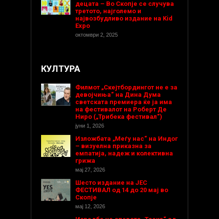
децата – Во Скопје се случува
третото, најголемо и
највозбудливо издание на Kid
Expo
октомври 2, 2025
КУЛТУРА
Филмот „Скејтбордингот не е за
девојчиња“ на Дина Дума
светската премиера ќе ја има
на фестивалот на Роберт Де
Ниро („Трибека фестивал“)
јуни 1, 2026
Изложбата „Меѓу нас“ на Индог
– визуелна приказна за
емпатија, надеж и колективна
грижа
мај 27, 2026
Шесто издание на ЈЕС
ФЕСТИВАЛ од 14 до 20 мај во
Скопје
мај 12, 2026