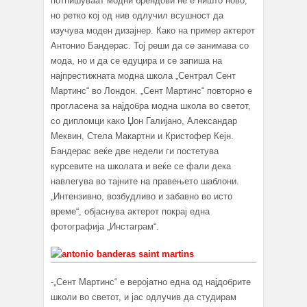
потпишуваат модни брендови не е ништо ново,
но ретко кој од нив одлучил всушност да
изучува моден дизајнер. Како на пример актерот
Антонио Бандерас. Тој реши да се занимава со
мода, но и да се едуцира и се запиша на
најпрестижната модна школа „Сентрал Сент
Мартинс“ во Лондон. „Сент Мартинс“ повторно е
прогласена за најдобра модна школа во светот,
со дипломци како Џон Галијано, Александар
Меквин, Стела Макартни и Кристофер Кејн.
Бандерас веќе две недели ги постетува
курсевите на школата и веќе се фали дека
навлегува во тајните на правењето шаблони.
„Интензивно, возбудливо и забавно во исто
време“, објаснува актерот покрај една
фотографија „Инстаграм“.
-„Сент Мартинс“ е веројатно една од најдобрите
школи во светот, и јас одлучив да студирам