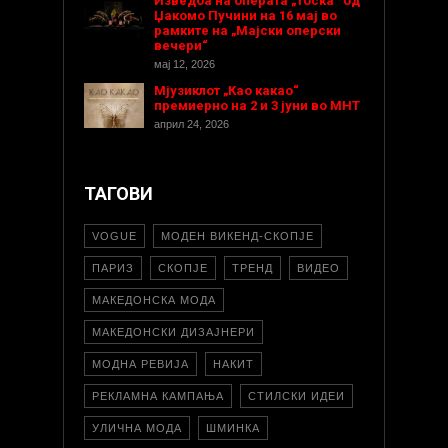
Изведба на операта „Тоска“ од
Џакомо Пучини на 16 мај во
рамките на „Мајски оперски
вечери“
мај 12, 2026
Мјузиклот „Као какао“
премиерно на 2 и 3 јуни во МНТ
април 24, 2026
ТАГОВИ
VOGUE
МОДЕН ВИКЕНД-СКОПЈЕ
ПАРИЗ
СКОПЈЕ
ТРЕНД
ВИДЕО
МАКЕДОНСКА МОДА
МАКЕДОНСКИ ДИЗАЈНЕРИ
МОДНА РЕВИЈА
НАКИТ
РЕКЛАМНА КАМПАЊА
СТИЛСКИ ИДЕИ
УЛИЧНА МОДА
ШМИНКА