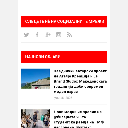
СЛЕДЕТЕ НÈ НА СОЦИЈАЛНИТЕ МРЕЖИ
НАЈНОВИ ОБЈАВИ
Заеднички авторски проект
на Ателје Креација и Le
Brand Studio: Македонската
традиција доби современ
моден израз
јули 16, 2026
Нови модни импресии на
јубилејната 20-та
студентска ревија на ТМФ
насловена „Вортекс