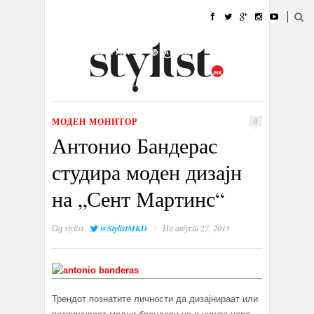
ДОМА
МОДА
СТИЛ
УБАВИНА
ЖИВОТ
КУЛТУРА
@РАБОТА
ГАЛЕРИЈА
ИЗЛОГ
КОНТАКТ
МОДЕН МОНИТОР
0
Антонио Бандерас
студира моден дизајн
на „Сент Мартинс“
·
Од
stylist
@StylistMKD
На август 27, 2015
Трендот познатите личности да дизајнираат или