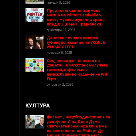
јануари 9, 2026
Предновогодишнa зимска
магија на Winter Festival со
многу музика и улична храна
пред СЦ „Борис Трајковски
декември 24, 2025
Денеска почнува петтото
јубилејно издание на SKOPJE
WHISKEY FEST
ноември 6, 2025
Овој викенд е посветен на
децата – Во Скопје се случува
третото, најголемо и
највозбудливо издание на Kid
Expo
октомври 2, 2025
КУЛТУРА
Филмот „Скејтбордингот не е за
девојчиња“ на Дина Дума
светската премиера ќе ја има
на фестивалот на Роберт Де
Ниро („Трибека фестивал“)