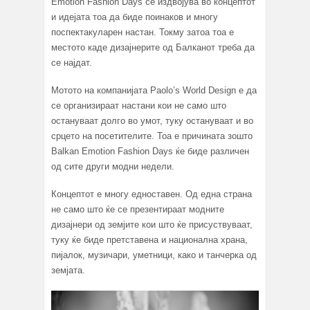
Emotion Fashion Days се издвојува во концептот
и идејата тоа да биде поинаков и многу
поспектакуларен настан. Токму затоа тоа е
местото каде дизајнерите од Балканот треба да
се најдат.
Мотото на компанијата Paolo’s World Design e да
се организираат настани кои не само што
остануваат долго во умот, туку остануваат и во
срцето на посетителите. Тоа е причината зошто
Balkan Emotion Fashion Days
ќе биде различен
од сите други модни недели.
Концептот е многу едноставен. Од една страна
не само што ќе се презентираат модните
дизајнери од земјите кои што ќе присуствуваат,
туку ќе биде претставена и национална храна,
пијалок, музичари, уметници, како и танчерка од
земјата.