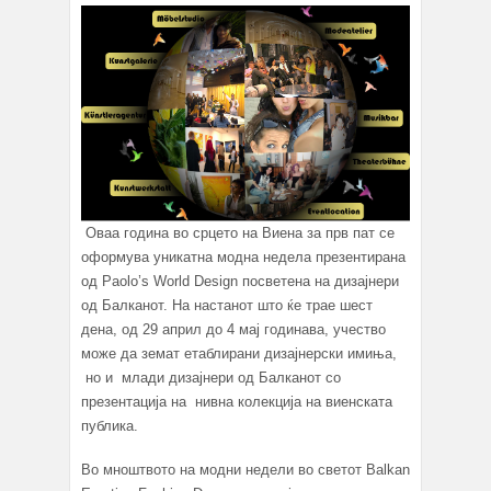
Оваа година во срцето на Виена за прв пат се
оформува уникатна модна недела презентирана
од Paolo’s World Design посветена на дизајнери
од Балканот. На настанот што ќе трае шест
дена, од 29 април до 4 мај годинава, учество
може да земат етаблирани дизајнерски имиња,
но и млади дизајнери од Балканот со
презентaција на нивна колекција на виенската
публика.
Во мноштвото на модни недели во светот Balkan