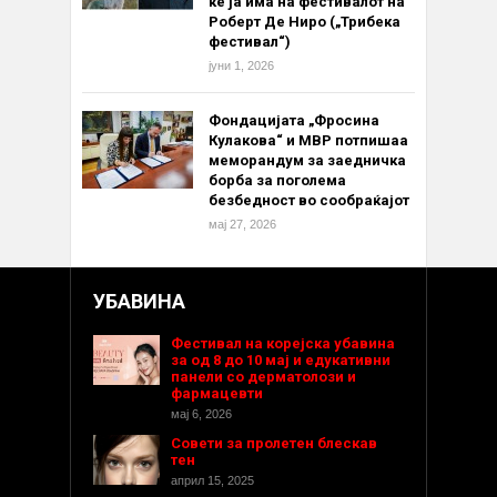
ќе ја има на фестивалот на
Роберт Де Ниро („Трибека
фестивал“)
јуни 1, 2026
Фондацијата „Фросина
Кулакова“ и МВР потпишаа
меморандум за заедничка
борба за поголема
безбедност во сообраќајот
мај 27, 2026
УБАВИНА
Фестивал на корејска убавина
за од 8 до 10 мај и едукативни
панели со дерматолози и
фармацевти
мај 6, 2026
Совети за пролетен блескав
тен
април 15, 2025