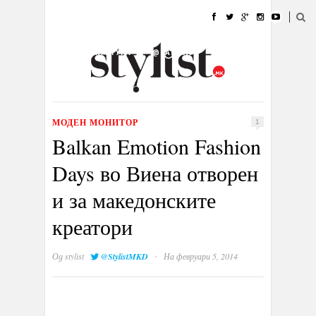
ДОМА
МОДА
СТИЛ
УБАВИНА
ЖИВОТ
КУЛТУРА
@РАБОТА
ГАЛЕРИЈА
ИЗЛОГ
КОНТАКТ
МОДЕН МОНИТОР
1
Balkan Emotion Fashion
Days во Виена отворен
и за македонските
креатори
·
Од
stylist
@StylistMKD
На февруари 5, 2014