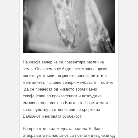
На секоја вечер ќе се презентира различна
земја. Оваа земја ќе биде претставена преку
своите уметници , нејзините специјалитети и
менталитет. На овие вечери желбата е гостите
да се пренесат од нивното вообичаено
секојдневие во прекрасениот и возбудлив
емоционален свет на Балканот. Посетителите
ќе се чувствуваат понесени во срцето на
Балканот и неговата особеност.
На првиот ден од модната недела ќе биде
отворањето на настанот со познати дизајнери од