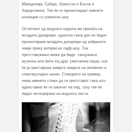
Македонија, Србија, Хрватска и Босна и
Херцеговина. Тие ќе ги презентираат нивните
колекции со уникатно шоу.
Остатокот од модната недела им припаѓа на
младите дизајнери, односно секој ден ќе бидат
презентирани младите дизајнери од избраните
земји преку интересно лајф-шоу. Тоа
претставување може да биде танцување,
музички или било кој друг уметнички израз, кое
ќе ја преставува земјата земјата на необичен и
спектакуларен начин. Сликарите на пример,
нема нивните слики да ги претстават така што
едноставно ќе ги закачат на ѕид, туку тие ќе
бидат интегрирани на модната писта.