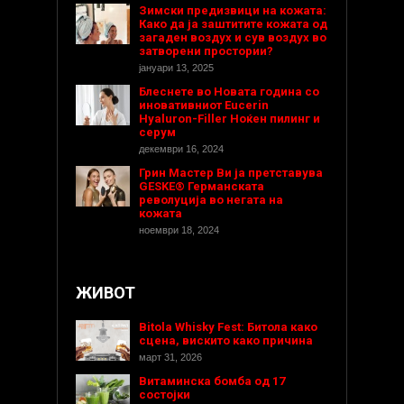
Зимски предизвици на кожата:
Како да ја заштитите кожата од
загаден воздух и сув воздух во
затворени простории?
јануари 13, 2025
Блеснете во Новата година со
иновативниот Eucerin
Hyaluron-Filler Ноќен пилинг и
серум
декември 16, 2024
Грин Мастер Ви ја претставува
GESKE® Германската
револуција во негата на
кожата
ноември 18, 2024
ЖИВОТ
Bitola Whisky Fest: Битола како
сцена, вискито како причина
март 31, 2026
Витаминска бомба од 17
состојки