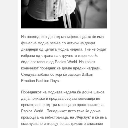
На последниот ден од манифестацијата ќе има
финална модна ревија со четири најдобри
дизајнери од целата модна недела. Тие ќе бидат
избрани од страна на стручното жири кое ќе
биде составено од Paolos World. На крајот
конечниот победник ќе добие вредни награди.
Следува забава со која ќе заврши Balkan
Emotion Fashion Days.
Победникот на модната недела ќе добие шанса
да ја прикаже и продава својата колекција во
времетраење од три месеци во просториите на
Paolos World. Победникот исто така ќе добие
промоција на веб-страница, на „Фејсбук“ и ќе има
ексклузивно интервју во австриското списание