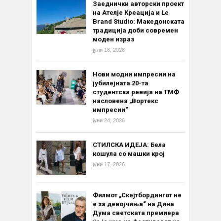
Заеднички авторски проект
на Ателје Креација и Le
Brand Studio: Македонската
традиција доби современ
моден израз
јули 16, 2026
Нови модни импресии на
јубилејната 20-та
студентска ревија на ТМФ
насловена „Вортекс
импресии“
јуни 24, 2026
СТИЛСКА ИДЕЈА: Бела
кошула со машки крој
јуни 17, 2026
Филмот „Скејтбордингот не
е за девојчиња“ на Дина
Дума светската премиера