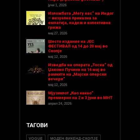
јуни 1, 2026
Изложбата „Меѓу нас“ на Индог
– визуелна приказна за
емпатија, надеж и колективна
грижа
мај 27, 2026
Шесто издание на ЈЕС
ФЕСТИВАЛ од 14 до 20 мај во
Скопје
мај 12, 2026
Изведба на операта „Тоска“ од
Џакомо Пучини на 16 мај во
рамките на „Мајски оперски
вечери“
мај 12, 2026
Мјузиклот „Као какао“
премиерно на 2 и 3 јуни во МНТ
април 24, 2026
ТАГОВИ
VOGUE
МОДЕН ВИКЕНД-СКОПЈЕ