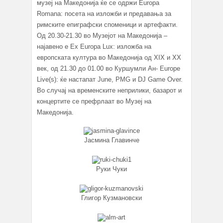
музеј на Македонија ќе се одржи Europa
Romana: посета на изложби и предавања за
римските епиграфски споменици и артефакти.
Од 20.30-21.30 во Музејот на Македонија –
најавено е Еx Europa Lux: изложба на
европската култура во Македонија од XIX и XX
век, од 21.30 до 01.00 во Куршумли Ан- Europe
Live(s): ќе настапат June, PMG и DJ Game Over.
Во случај на временските неприлики, базарот и
концертите се префрлаат во Музеј на
Македонија.
Јасмина Главинче
Руки Чуки
Глигор Кузмановски