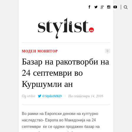
ДОМА
МОДА
СТИЛ
УБАВИНА
ЖИВОТ
КУЛТУРА
@РАБОТА
ГАЛЕРИЈА
ИЗЛОГ
КОНТАКТ
МОДЕН МОНИТОР
0
Базар на ракотворби на
24 септември во
Куршумли ан
·
Од
stylist
@StylistMKD
На септември 14, 2016
Во рамки на Европски денови на културно
наследство- Европа во Македонија на 24
септември ќе се одржи продажен базар на