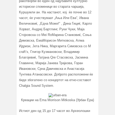
ракотворби во еден од најубавите културно
историски споменици во старата чаршија,
Куршумли ан. На настанот, кој ќе почне во 12
часот, ќе учествуваат „Ања Или Ева“, Ивана
Величковиќ, „Една Може!“ , Дина Гициќ, Карло
Хорват, Андреј Бартлинг, Руки Чуки, Маја
Стојковска со Mei RoМарина Станковиќ, Соња
Димовска, ЕмаМорисон Митковска, Алма
Идризи, Јета Ника, Маргарита Симовска со M
craft’s, Глигор Кузмановски, Владимир
Благојевиќ, Татјана Qre Стасовска, Јасмина
Главинче, Марија Јанева Трајкова, Горан
Ивановски, Срна Дамчевска и Анастасија
Тунтева Атанасовски. Доброто расположени ќе
биде збогатено со концертот на етно-составот
Chalgia Sound System.
Креации на Ema Morrison Mitkoska (Урбан Ера)
Истиот ден од 15 до 17 часот во Археолошки