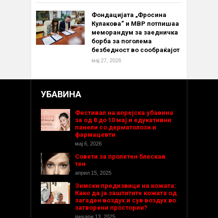
Фондацијата „Фросина
Кулакова“ и МВР потпишаа
меморандум за заедничка
борба за поголема
безбедност во сообраќајот
мај 27, 2026
УБАВИНА
Фестивал на корејска убавина
за од 8 до 10 мај и едукативни
панели со дерматолози и
фармацевти
мај 6, 2026
Совети за пролетен блескав
тен
април 15, 2025
Зимски предизвици на кожата:
Како да ја заштитите кожата од
загаден воздух и сув воздух во
затворени простории?
јануари 13, 2025