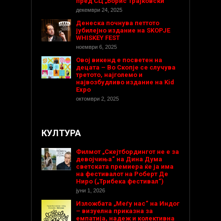
пред СЦ „Борис Трајковски
декември 24, 2025
Денеска почнува петтото
јубилејно издание на SKOPJE
WHISKEY FEST
ноември 6, 2025
Овој викенд е посветен на
децата – Во Скопје се случува
третото, најголемо и
највозбудливо издание на Kid
Expo
октомври 2, 2025
КУЛТУРА
Филмот „Скејтбордингот не е за
девојчиња“ на Дина Дума
светската премиера ќе ја има
на фестивалот на Роберт Де
Ниро („Трибека фестивал“)
јуни 1, 2026
Изложбата „Меѓу нас“ на Индог
– визуелна приказна за
емпатија, надеж и колективна