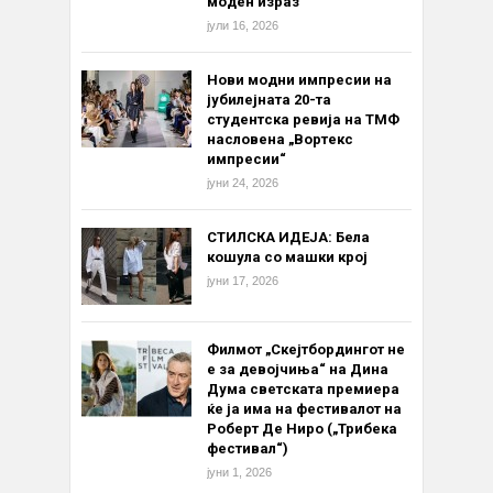
моден израз
јули 16, 2026
Нови модни импресии на
јубилејната 20-та
студентска ревија на ТМФ
насловена „Вортекс
импресии“
јуни 24, 2026
СТИЛСКА ИДЕЈА: Бела
кошула со машки крој
јуни 17, 2026
Филмот „Скејтбордингот не
е за девојчиња“ на Дина
Дума светската премиера
ќе ја има на фестивалот на
Роберт Де Ниро („Трибека
фестивал“)
јуни 1, 2026