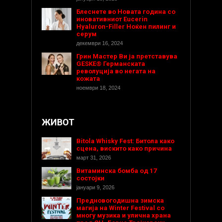
Блеснете во Новата година со
иновативниот Eucerin
Hyaluron-Filler Ноќен пилинг и
серум
декември 16, 2024
Грин Мастер Ви ја претставува
GESKE® Германската
револуција во негата на
кожата
ноември 18, 2024
ЖИВОТ
Bitola Whisky Fest: Битола како
сцена, вискито како причина
март 31, 2026
Витаминска бомба од 17
состојки
јануари 9, 2026
Предновогодишнa зимска
магија на Winter Festival со
многу музика и улична храна