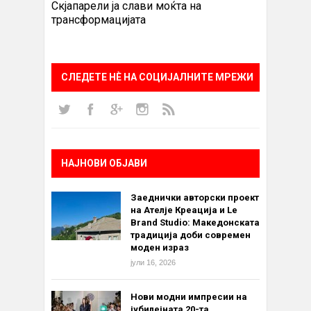
Скјапарели ја слави моќта на
трансформацијата
СЛЕДЕТЕ НÈ НА СОЦИЈАЛНИТЕ МРЕЖИ
НАЈНОВИ ОБЈАВИ
Заеднички авторски проект
на Ателје Креација и Le
Brand Studio: Македонската
традиција доби современ
моден израз
јули 16, 2026
Нови модни импресии на
јубилејната 20-та