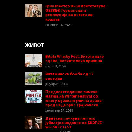
Грин Мастер Ви ја претставува
GESKE® Германската
револуција во негата на
кожата
ноември 18, 2024
ЖИВОТ
Bitola Whisky Fest: Битола како
сцена, вискито како причина
март 31, 2026
Витаминска бомба од 17
состојки
јануари 9, 2026
Предновогодишнa зимска
магија на Winter Festival со
многу музика и улична храна
пред СЦ „Борис Трајковски
декември 24, 2025
Денеска почнува петтото
јубилејно издание на SKOPJE
WHISKEY FEST