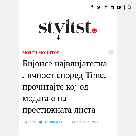
ДОМА
МОДА
СТИЛ
УБАВИНА
ЖИВОТ
КУЛТУРА
@РАБОТА
ГАЛЕРИЈА
ИЗЛОГ
КОНТАКТ
МОДЕН МОНИТОР
0
Бијонсе највлијателна
личност според Time,
прочитајте кој од
модата е на
престижната листа
·
Од
stylist
@StylistMKD
На април 25, 2014