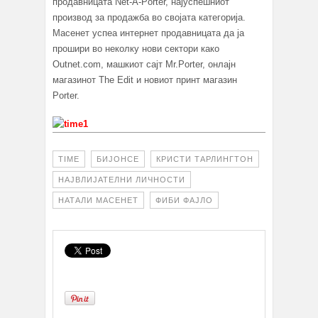
продавницата Net-A-Porter, најуспешниот
производ за продажба во својата категорија.
Масенет успеа интернет продавницата да ја
прошири во неколку нови сектори како
Outnet.com, машкиот сајт Mr.Porter, онлајн
магазинот The Edit и новиот принт магазин
Porter.
TIME
БИЈОНСЕ
КРИСТИ ТАРЛИНГТОН
НАЈВЛИЈАТЕЛНИ ЛИЧНОСТИ
НАТАЛИ МАСЕНЕТ
ФИБИ ФАЈЛО