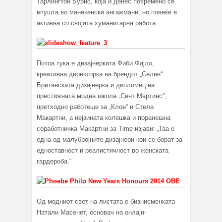
Тарлингтон Бурнс, која и денес повремено се
впушта во манекенски ангажмани, но повеќе е
активна со својата хуманитарна работа.
Потоа тука е дизајнерката Фиби Фајло,
креативна директорка на брендот „Селин“.
Британската дизајнерка и дипломец на
престижната модна школа „Сент Мартинс“,
претходно работеше за „Клое“ и Стела
Макартни, а нејзината колешка и поранешна
соработничка Макартни за Time изјави: „Таа е
една од малубројните дизајнери кои се борат за
едноставност и реалистичност во женската
гардероба.“
Од модниот свет на листата е бизнисменката
Натали Масенет, основач на онлајн-