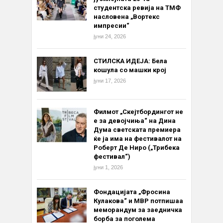
студентска ревија на ТМФ
насловена „Вортекс
импресии“
јуни 24, 2026
СТИЛСКА ИДЕЈА: Бела
кошула со машки крој
јуни 17, 2026
Филмот „Скејтбордингот не
е за девојчиња“ на Дина
Дума светската премиера
ќе ја има на фестивалот на
Роберт Де Ниро („Трибека
фестивал“)
јуни 1, 2026
Фондацијата „Фросина
Кулакова“ и МВР потпишаа
меморандум за заедничка
борба за поголема