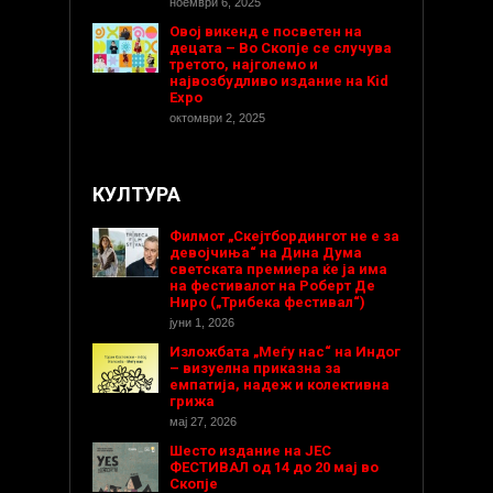
ноември 6, 2025
Овој викенд е посветен на
децата – Во Скопје се случува
третото, најголемо и
највозбудливо издание на Kid
Expo
октомври 2, 2025
КУЛТУРА
Филмот „Скејтбордингот не е за
девојчиња“ на Дина Дума
светската премиера ќе ја има
на фестивалот на Роберт Де
Ниро („Трибека фестивал“)
јуни 1, 2026
Изложбата „Меѓу нас“ на Индог
– визуелна приказна за
емпатија, надеж и колективна
грижа
мај 27, 2026
Шесто издание на ЈЕС
ФЕСТИВАЛ од 14 до 20 мај во
Скопје