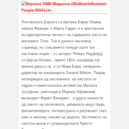
Поп-иконата Бијонсе ги претрка Барак Обама,
папата Францис и Мајли Сајрус и е прогласена
за највлијателна личност на годишната листа на
магазинот Time. Тоа ѝ донесе насловна
страница, но списанието понуди уште три
насловни опции – со актерот Роберт Редфорд,
со Џејсон Колинс, првиот НБА- кошаркар кој
призна дека е геј, и со Мери Бара, генерален
директор на компанијата General Motors. Покрај
четворицата од насловните, на листата се
најдоа и пакистанската активистка Малала
Јусуфзаи, уметницата Марина Абрамовиќ,
музичарот Фарел Вилијамс, и други личности
од светот на политиката, забавната индустрија,
филантропијата, литературата и деловниот свет,
како и неколку ликови од модата. На пописот на
светски икони е супермоделката Кристи