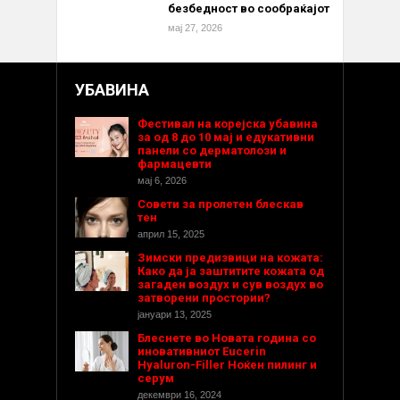
безбедност во сообраќајот
мај 27, 2026
УБАВИНА
Фестивал на корејска убавина
за од 8 до 10 мај и едукативни
панели со дерматолози и
фармацевти
мај 6, 2026
Совети за пролетен блескав
тен
април 15, 2025
Зимски предизвици на кожата:
Како да ја заштитите кожата од
загаден воздух и сув воздух во
затворени простории?
јануари 13, 2025
Блеснете во Новата година со
иновативниот Eucerin
Hyaluron-Filler Ноќен пилинг и
серум
декември 16, 2024