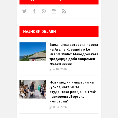
НАЈНОВИ ОБЈАВИ
Заеднички авторски проект
на Ателје Креација и Le
Brand Studio: Македонската
традиција доби современ
моден израз
јули 16, 2026
Нови модни импресии на
јубилејната 20-та
студентска ревија на ТМФ
насловена „Вортекс
импресии“
јуни 24, 2026