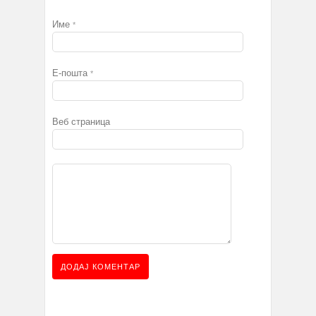
Име
*
Е-пошта
*
Веб страница