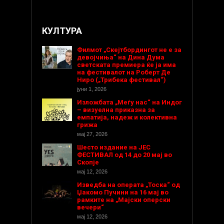
КУЛТУРА
Филмот „Скејтбордингот не е за
девојчиња“ на Дина Дума
светската премиера ќе ја има
на фестивалот на Роберт Де
Ниро („Трибека фестивал“)
јуни 1, 2026
Изложбата „Меѓу нас“ на Индог
– визуелна приказна за
емпатија, надеж и колективна
грижа
мај 27, 2026
Шесто издание на ЈЕС
ФЕСТИВАЛ од 14 до 20 мај во
Скопје
мај 12, 2026
Изведба на операта „Тоска“ од
Џакомо Пучини на 16 мај во
рамките на „Мајски оперски
вечери“
мај 12, 2026