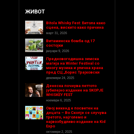
ЖИВОТ
Bitola Whisky Fest: Битола како
сцена, вискито како причина
март 31, 2026
Витаминска бомба од 17
состојки
јануари 9, 2026
Предновогодишнa зимска
магија на Winter Festival со
многу музика и улична храна
пред СЦ „Борис Трајковски
декември 24, 2025
Денеска почнува петтото
јубилејно издание на SKOPJE
WHISKEY FEST
ноември 6, 2025
Овој викенд е посветен на
децата – Во Скопје се случува
третото, најголемо и
највозбудливо издание на Kid
Expo
октомври 2, 2025