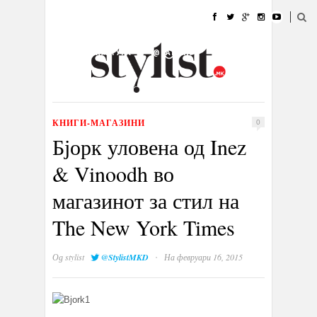
ДОМА
МОДА
СТИЛ
УБАВИНА
ЖИВОТ
КУЛТУРА
@РАБОТА
ГАЛЕРИЈА
ИЗЛОГ
КОНТАКТ
КНИГИ-МАГАЗИНИ
0
Бјорк уловена од Inez
& Vinoodh во
магазинот за стил на
The New York Times
·
Од
stylist
@StylistMKD
На февруари 16, 2015