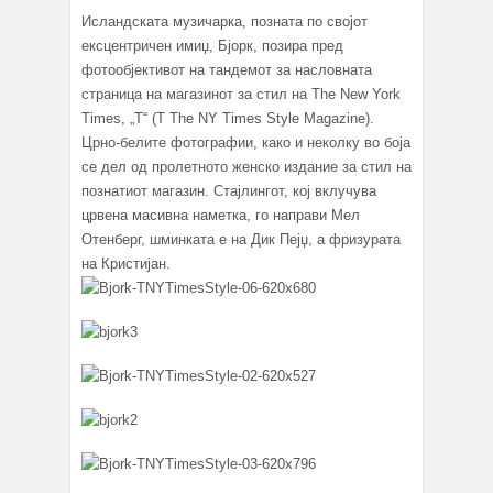
Исландската музичарка, позната по својот
ексцентричен имиџ, Бјорк, позира пред
фотообјективот на тандемот за насловната
страница на магазинот за стил на The New York
Times, „Т“ (T The NY Times Style Magazine).
Црно-белите фотографии, како и неколку во боја
се дел од пролетното женско издание за стил на
познатиот магазин. Стајлингот, кој вклучува
црвена масивна наметка, го направи Мел
Отенберг, шминката е на Дик Пејџ, а фризурата
на Кристијан.