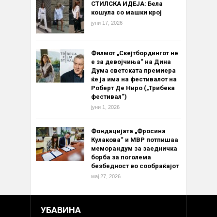
СТИЛСКА ИДЕЈА: Бела
кошула со машки крој
јуни 17, 2026
Филмот „Скејтбордингот не
е за девојчиња“ на Дина
Дума светската премиера
ќе ја има на фестивалот на
Роберт Де Ниро („Трибека
фестивал“)
јуни 1, 2026
Фондацијата „Фросина
Кулакова“ и МВР потпишаа
меморандум за заедничка
борба за поголема
безбедност во сообраќајот
мај 27, 2026
УБАВИНА