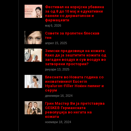
Фестивал на корејска убавина
за од 8 до 10 мај и едукативни
панели со дерматолози и
фармацевти
мај 6, 2026
Совети за пролетен блескав
тен
април 15, 2025
Зимски предизвици на кожата:
Како да ја заштитите кожата од
загаден воздух и сув воздух во
затворени простории?
јануари 13, 2025
Блеснете во Новата година со
иновативниот Eucerin
Hyaluron-Filler Ноќен пилинг и
серум
декември 16, 2024
Грин Мастер Ви ја претставува
GESKE® Германската
револуција во негата на
кожата
ноември 18, 2024