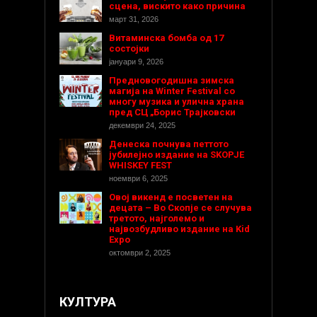
сцена, вискито како причина
март 31, 2026
Витаминска бомба од 17
состојки
јануари 9, 2026
Предновогодишнa зимска
магија на Winter Festival со
многу музика и улична храна
пред СЦ „Борис Трајковски
декември 24, 2025
Денеска почнува петтото
јубилејно издание на SKOPJE
WHISKEY FEST
ноември 6, 2025
Овој викенд е посветен на
децата – Во Скопје се случува
третото, најголемо и
највозбудливо издание на Kid
Expo
октомври 2, 2025
КУЛТУРА