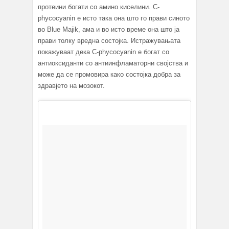
протеини богати со амино киселини. C-
phycocyanin е исто така она што го прави синото
во Blue Majik, ама и во исто време она што ја
прави толку вредна состојка. Истражувањата
покажуваат дека C-phycocyanin е богат со
антиоксиданти со антиинфламаторни својства и
може да се промовира како состојка добра за
здравјето на мозокот.