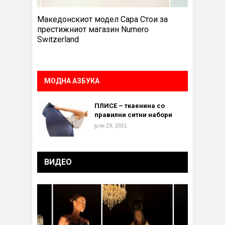
Македонскиот модел Сара Стои за
престижниот магазин Numero
Switzerland
МОДНА АЗБУКА
ПЛИСЕ – ткаенина со
правилни ситни набори
јули 29, 2021
ВИДЕО