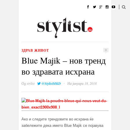
ДОМА
МОДА
СТИЛ
УБАВИНА
ЖИВОТ
КУЛТУРА
@РАБОТА
ГАЛЕРИЈА
ИЗЛОГ
КОНТАКТ
ЗДРАВ ЖИВОТ
0
Blue Majik – нов тренд
во здравата исхрана
·
Од
stylist
@StylistMKD
На јануари 18, 2018
Ако и следите трендовите во исхрана ќе
забележите дека името Blue Majik се појавува