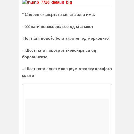
* Според експертите сината алга има:
– 22 пати повеќе железо од спанаќот
-Пет пати повеќе бета-каротен од морковите
– Шест пати повеќе антиоксиданси од
боровинките
– Шест пати повеќе калциум отколку кравјото
млеко