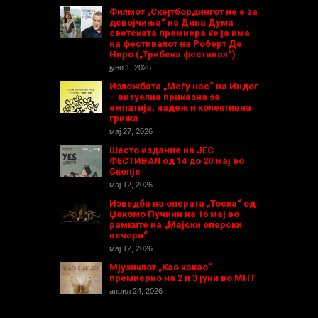
Филмот „Скејтбордингот не е за
девојчиња“ на Дина Дума
светската премиера ќе ја има
на фестивалот на Роберт Де
Ниро („Трибека фестивал“)
јуни 1, 2026
Изложбата „Меѓу нас“ на Индог
– визуелна приказна за
емпатија, надеж и колективна
грижа
мај 27, 2026
Шесто издание на ЈЕС
ФЕСТИВАЛ од 14 до 20 мај во
Скопје
мај 12, 2026
Изведба на операта „Тоска“ од
Џакомо Пучини на 16 мај во
рамките на „Мајски оперски
вечери“
мај 12, 2026
Мјузиклот „Као какао“
премиерно на 2 и 3 јуни во МНТ
април 24, 2026