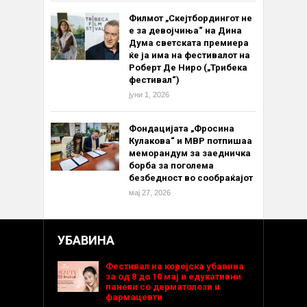
Филмот „Скејтбордингот не
е за девојчиња“ на Дина
Дума светската премиера
ќе ја има на фестивалот на
Роберт Де Ниро („Трибека
фестивал“)
јуни 1, 2026
Фондацијата „Фросина
Кулакова“ и МВР потпишаа
меморандум за заедничка
борба за поголема
безбедност во сообраќајот
мај 27, 2026
УБАВИНА
Фестивал на корејска убавина
за од 8 до 10 мај и едукативни
панели со дерматолози и
фармацевти