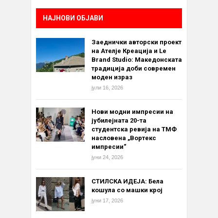
НАЈНОВИ ОБЈАВИ
Заеднички авторски проект
на Ателје Креација и Le
Brand Studio: Македонската
традиција доби современ
моден израз
јули 16, 2026
Нови модни импресии на
јубилејната 20-та
студентска ревија на ТМФ
насловена „Вортекс
импресии“
јуни 24, 2026
СТИЛСКА ИДЕЈА: Бела
кошула со машки крој
јуни 17, 2026