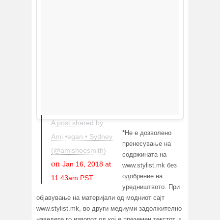
A post shared by
*Не е дозволено
Ami •egan • Sydney
пренесување на
(@amishoesmith)
содржината на
on
Jan 16, 2018 at
www.stylist.mk без
одобрение на
11:43am PST
уредништвото. При
објавување на материјали од модниот сајт
www.stylist.mk, во други медиуми задолжително
наведете го изворот од кој е преземен текстот и