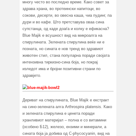
многу често во последно време. Како совет за
здрава храна, во протеински напитоци, во
сокови, десерти, во овесна каша, чиа пудинг, па
дури и во кафе. Што претставува оваа сина
супстанца, од каде доаѓа и колку е ефикасна?
Blue Majik е всушност вид на микроалга на
спирулината. Зелената спирулина веќе ни е
позната, но сината е нов тренд во здравиот
животен стил, стана популарна поради својата
интензивна тиркизно-сина боја, но покрај
изледот има и бројни позитивни страни по
здравјето.
Дериват на спирулината, Blue Majik е екстракт
на сино-зелената алга Arthrospira platensis. Како
и зелената спирулина е ценета поради
хранливиот материјал – полна е со витамини
(особено Б12), железо, ензими и минерали, а
сината боја ја добива од C-phycocyanin, вид на