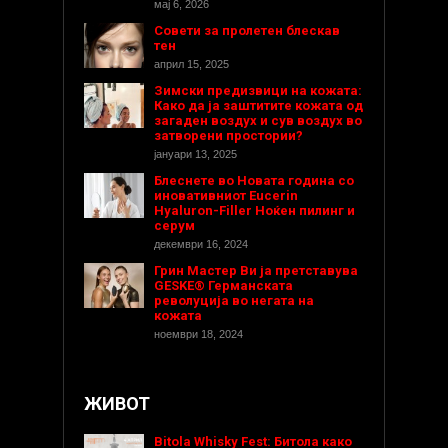
мај 6, 2026
Совети за пролетен блескав
тен
април 15, 2025
Зимски предизвици на кожата:
Како да ја заштитите кожата од
загаден воздух и сув воздух во
затворени простории?
јануари 13, 2025
Блеснете во Новата година со
иновативниот Eucerin
Hyaluron-Filler Ноќен пилинг и
серум
декември 16, 2024
Грин Мастер Ви ја претставува
GESKE® Германската
револуција во негата на
кожата
ноември 18, 2024
ЖИВОТ
Bitola Whisky Fest: Битола како