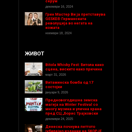
серум
декември 16, 2024
Грин Мастер Ви ја претставува
GESKE® Германската
револуција во негата на
кожата
ноември 18, 2024
ЖИВОТ
Bitola Whisky Fest: Битола како
сцена, вискито како причина
март 31, 2026
Витаминска бомба од 17
состојки
јануари 9, 2026
Предновогодишнa зимска
магија на Winter Festival со
многу музика и улична храна
пред СЦ „Борис Трајковски
декември 24, 2025
Денеска почнува петтото
јубилејно издание на SKOPJE