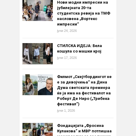
Нови модни импресии на
јубилејната 20-та
студентска ревија на ТМФ
насловена „Вортекс
импресии“
јуни 24, 2026
СТИЛСКА ИДЕЈА: Бела
кошула со машки крој
јуни 17, 2026
Филмот „Скејтбордингот не
е за девојчиња“ на Дина
Дума светската премиера
ќе ја има на фестивалот на
Роберт Де Ниро („Трибека
фестивал“)
јуни 1, 2026
Фондацијата „Фросина
Кулакова“ и МВР потпишаа