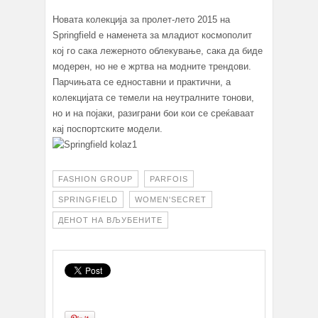
Новата колекција за пролет-лето 2015 на
Springfield е наменета за младиот космополит
кој го сака лежерното облекување, сака да биде
модерен, но не е жртва на модните трендови.
Парчињата се едноставни и практични, а
колекцијата се темели на неутралните тонови,
но и на појаки, разиграни бои кои се среќаваат
кај поспортските модели.
FASHION GROUP
PARFOIS
SPRINGFIELD
WOMEN'SECRET
ДЕНОТ НА ВЉУБЕНИТЕ