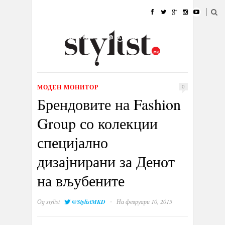
ДОМА
МОДА
СТИЛ
УБАВИНА
ЖИВОТ
КУЛТУРА
@РАБОТА
ГАЛЕРИЈА
ИЗЛОГ
КОНТАКТ
МОДЕН МОНИТОР
0
Брендовите на Fashion
Group со колекции
специјално
дизајнирани за Денот
на вљубените
·
Од
stylist
@StylistMKD
На февруари 10, 2015