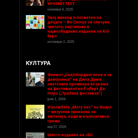
WHISKEY FEST
ноември 6, 2025
Овој викенд е посветен на
децата – Во Скопје се случува
третото, најголемо и
највозбудливо издание на Kid
Expo
октомври 2, 2025
КУЛТУРА
Филмот „Скејтбордингот не е за
девојчиња“ на Дина Дума
светската премиера ќе ја има
на фестивалот на Роберт Де
Ниро („Трибека фестивал“)
јуни 1, 2026
Изложбата „Меѓу нас“ на Индог
– визуелна приказна за
емпатија, надеж и колективна
грижа
мај 27, 2026
Шесто издание на ЈЕС