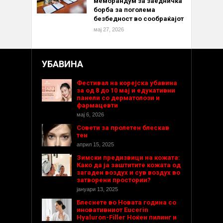
меморандум за заедничка
борба за поголема
безбедност во сообраќајот
мај 27, 2026
УБАВИНА
Фестивал на корејска убавина
за од 8 до 10 мај и едукативни
панели со дерматолози и
фармацевти
мај 6, 2026
Совети за пролетен блескав
тен
април 15, 2025
Зимски предизвици на кожата:
Како да ја заштитите кожата од
загаден воздух и сув воздух во
затворени простории?
јануари 13, 2025
Блеснете во Новата година со
иновативниот Eucerin
Hyaluron-Filler Ноќен пилинг и