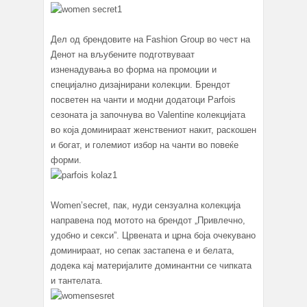
Дел од брендовите на Fashion Group во чест на
Денот на вљубените подготвуваат
изненадувања во форма на промоции и
специјално дизајнирани колекции. Брендот
посветен на чанти и модни додатоци Parfois
сезоната ја започнува во Valentine колекцијата
во која доминираат женствениот накит, раскошен
и богат, и големиот избор на чанти во повеќе
форми.
Women’secret, пак, нуди сензуална колекција
направена под мотото на брендот „Привлечно,
удобно и секси”. Црвената и црна боја очекувано
доминираат, но сепак застапена е и белата,
додека кај материјалите доминантни се чипката
и тантелата.