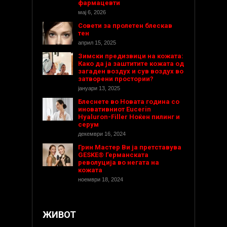
фармацевти
мај 6, 2026
Совети за пролетен блескав
тен
април 15, 2025
Зимски предизвици на кожата:
Како да ја заштитите кожата од
загаден воздух и сув воздух во
затворени простории?
јануари 13, 2025
Блеснете во Новата година со
иновативниот Eucerin
Hyaluron-Filler Ноќен пилинг и
серум
декември 16, 2024
Грин Мастер Ви ја претставува
GESKE® Германската
револуција во негата на
кожата
ноември 18, 2024
ЖИВОТ