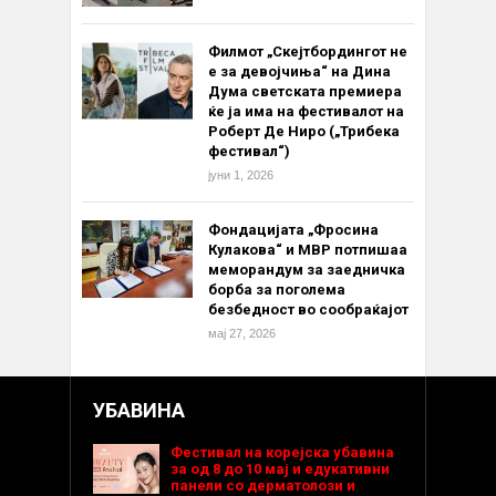
Филмот „Скејтбордингот не
е за девојчиња“ на Дина
Дума светската премиера
ќе ја има на фестивалот на
Роберт Де Ниро („Трибека
фестивал“)
јуни 1, 2026
Фондацијата „Фросина
Кулакова“ и МВР потпишаа
меморандум за заедничка
борба за поголема
безбедност во сообраќајот
мај 27, 2026
УБАВИНА
Фестивал на корејска убавина
за од 8 до 10 мај и едукативни
панели со дерматолози и