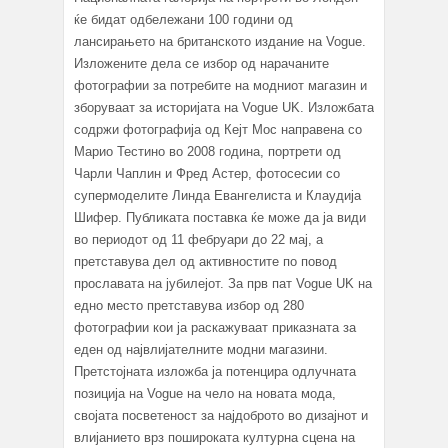
ќе бидат одбележани 100 години од
лансирањето на британското издание на Vogue.
Изложените дела се избор од нарачаните
фотографии за потребите на модниот магазин и
зборуваат за историјата на Vogue UK. Изложбата
содржи фотографија од Кејт Мос направена со
Марио Тестино во 2008 година, портрети од
Чарли Чаплин и Фред Астер, фотосесии со
супермоделите Линда Евангелиста и Клаудија
Шифер. Публиката поставка ќе може да ја види
во периодот од 11 фебруари до 22 мај, а
претставува дел од активностите по повод
прославата на јубилејот. За прв пат Vogue UK на
едно место претставува избор од 280
фотографии кои ја раскажуваат приказната за
еден од највлијателните модни магазини.
Претстојната изложба ја потенцира одлучната
позиција на Vogue на чело на новата мода,
својата посветеност за најдоброто во дизајнот и
влијанието врз пошироката културна сцена на