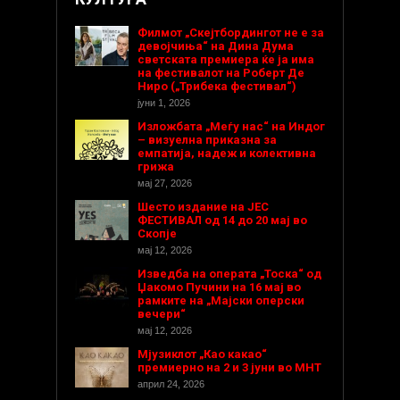
Филмот „Скејтбордингот не е за
девојчиња“ на Дина Дума
светската премиера ќе ја има
на фестивалот на Роберт Де
Ниро („Трибека фестивал“)
јуни 1, 2026
Изложбата „Меѓу нас“ на Индог
– визуелна приказна за
емпатија, надеж и колективна
грижа
мај 27, 2026
Шесто издание на ЈЕС
ФЕСТИВАЛ од 14 до 20 мај во
Скопје
мај 12, 2026
Изведба на операта „Тоска“ од
Џакомо Пучини на 16 мај во
рамките на „Мајски оперски
вечери“
мај 12, 2026
Мјузиклот „Као какао“
премиерно на 2 и 3 јуни во МНТ
април 24, 2026