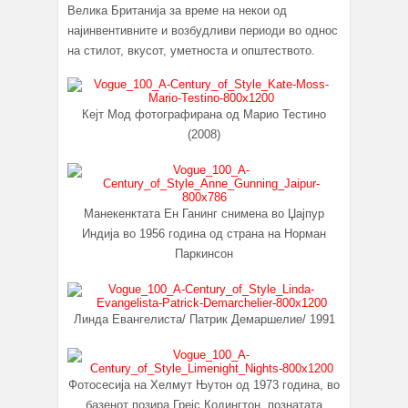
Велика Британија за време на некои од
најинвентивните и возбудливи периоди во однос
на стилот, вкусот, уметноста и општеството.
Кејт Мод фотографирана од Марио Тестино
(2008)
Манекенктата Ен Ганинг снимена во Џајпур
Индија во 1956 година од страна на Норман
Паркинсон
Линда Евангелиста/ Патрик Демаршелие/ 1991
Фотосесија на Хелмут Њутон од 1973 година, во
базенот позира Грејс Кодингтон, познатата