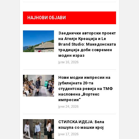
НАЈНОВИ ОБЈАВИ
Заеднички авторски проект
на Ателје Креација и Le
Brand Studio: Македонската
традиција доби современ
моден израз
јули 16, 2026
Нови модни импресии на
јубилејната 20-та
студентска ревија на ТМФ
насловена „Вортекс
импресии“
јуни 24, 2026
СТИЛСКА ИДЕЈА: Бела
кошула со машки крој
јуни 17, 2026