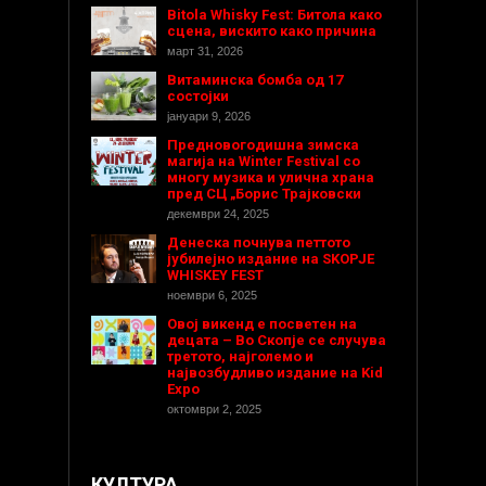
Bitola Whisky Fest: Битола како
сцена, вискито како причина
март 31, 2026
Витаминска бомба од 17
состојки
јануари 9, 2026
Предновогодишнa зимска
магија на Winter Festival со
многу музика и улична храна
пред СЦ „Борис Трајковски
декември 24, 2025
Денеска почнува петтото
јубилејно издание на SKOPJE
WHISKEY FEST
ноември 6, 2025
Овој викенд е посветен на
децата – Во Скопје се случува
третото, најголемо и
највозбудливо издание на Kid
Expo
октомври 2, 2025
КУЛТУРА