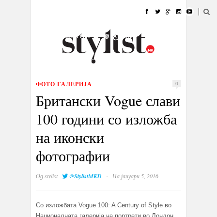
ДОМА
МОДА
СТИЛ
УБАВИНА
ЖИВОТ
КУЛТУРА
@РАБОТА
ГАЛЕРИЈА
ИЗЛОГ
КОНТАКТ
ФОТО ГАЛЕРИЈА
0
Британски Vogue слави
100 години со изложба
на иконски
фотографии
·
Од
stylist
@StylistMKD
На јануари 5, 2016
Со изложбата Vogue 100: A Century of Style во
Националната галерија на портрети во Лондон