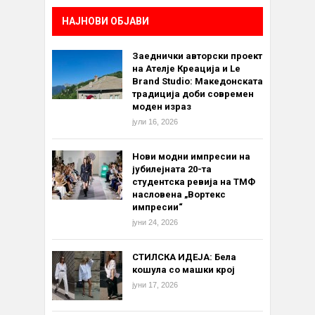
НАЈНОВИ ОБЈАВИ
Заеднички авторски проект
на Ателје Креација и Le
Brand Studio: Македонската
традиција доби современ
моден израз
јули 16, 2026
Нови модни импресии на
јубилејната 20-та
студентска ревија на ТМФ
насловена „Вортекс
импресии“
јуни 24, 2026
СТИЛСКА ИДЕЈА: Бела
кошула со машки крој
јуни 17, 2026