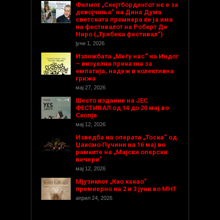
Филмот „Скејтбордингот не е за
девојчиња“ на Дина Дума
светската премиера ќе ја има
на фестивалот на Роберт Де
Ниро („Трибека фестивал“)
јуни 1, 2026
Изложбата „Меѓу нас“ на Индог
– визуелна приказна за
емпатија, надеж и колективна
грижа
мај 27, 2026
Шесто издание на ЈЕС
ФЕСТИВАЛ од 14 до 20 мај во
Скопје
мај 12, 2026
Изведба на операта „Тоска“ од
Џакомо Пучини на 16 мај во
рамките на „Мајски оперски
вечери“
мај 12, 2026
Мјузиклот „Као какао“
премиерно на 2 и 3 јуни во МНТ
април 24, 2026