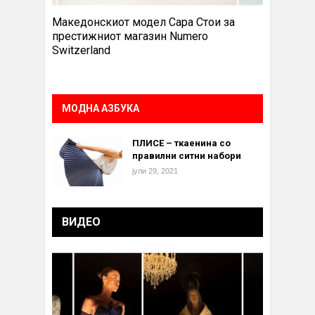
Македонскиот модел Сара Стои за
престижниот магазин Numero
Switzerland
МОДНА АЗБУКА
ПЛИСЕ – ткаенина со
правилни ситни набори
јули 29, 2021
ВИДЕО