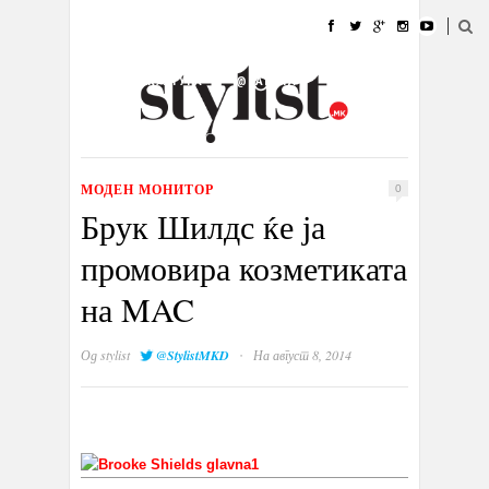
ДОМА
МОДА
СТИЛ
УБАВИНА
ЖИВОТ
КУЛТУРА
@РАБОТА
ГАЛЕРИЈА
ИЗЛОГ
КОНТАКТ
МОДЕН МОНИТОР
0
Брук Шилдс ќе ја
промовира козметиката
на MAC
·
Од
stylist
@StylistMKD
На август 8, 2014