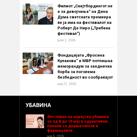
Филмот „Скејтбордингот не
е за девојчиња“ на Дина
Дума светската премиера
ќе ја има на фестивалот на
Роберт Де Ниро („Трибека
фестивал“)
јуни 1, 2026
Фондацијата „Фросина
Кулакова“ и МВР потпишаа
меморандум за заедничка
борба за поголема
безбедност во сообраќајот
мај 27, 2026
УБАВИНА
Фестивал на корејска убавина
за од 8 до 10 мај и едукативни
панели со дерматолози и
фармацевти
мај 6, 2026