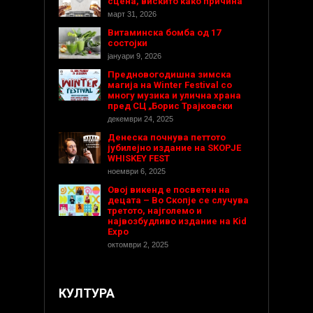
сцена, вискито како причина
март 31, 2026
Витаминска бомба од 17
состојки
јануари 9, 2026
Предновогодишнa зимска
магија на Winter Festival со
многу музика и улична храна
пред СЦ „Борис Трајковски
декември 24, 2025
Денеска почнува петтото
јубилејно издание на SKOPJE
WHISKEY FEST
ноември 6, 2025
Овој викенд е посветен на
децата – Во Скопје се случува
третото, најголемо и
највозбудливо издание на Kid
Expo
октомври 2, 2025
КУЛТУРА