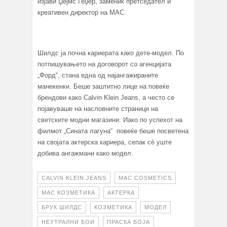
изјави Џејмс Геџер, заменик претседател и
креативен директор на MAC.
Шилдс ја почна кариерата како дете-модел. По
потпишувањето на договорот со агенцијата
„Форд“, стана една од најангажираните
манекенки. Беше заштитно лице на повеќе
брендови како Calvin Klein Jeans, а често се
појавуваше на насловните страници на
светските модни магазини. Иако по успехот на
филмот „Сината лагуна“ повеќе беше посветена
на својата актерска кариера, сепак сè уште
добива ангажмани како модел.
CALVIN KLEIN JEANS
MAC COSMETICS
MAC КОЗМЕТИКА
АКТЕРКА
БРУК ШИЛДС
КОЗМЕТИКА
МОДЕЛ
НЕУТРАЛНИ БОИ
ПРАСКА БОЈА