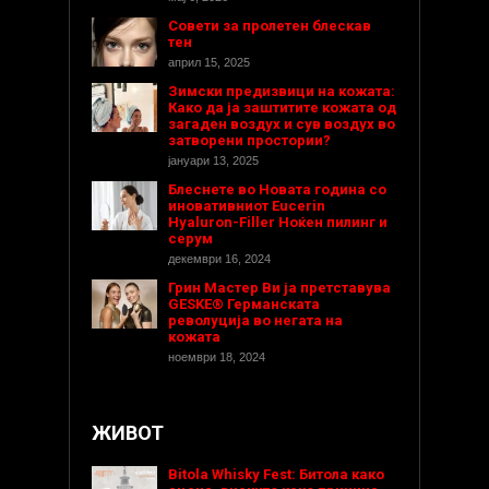
Совети за пролетен блескав
тен
април 15, 2025
Зимски предизвици на кожата:
Како да ја заштитите кожата од
загаден воздух и сув воздух во
затворени простории?
јануари 13, 2025
Блеснете во Новата година со
иновативниот Eucerin
Hyaluron-Filler Ноќен пилинг и
серум
декември 16, 2024
Грин Мастер Ви ја претставува
GESKE® Германската
револуција во негата на
кожата
ноември 18, 2024
ЖИВОТ
Bitola Whisky Fest: Битола како