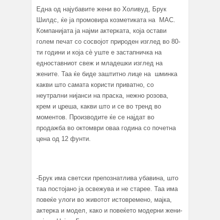
Една од најубавите жени во Холивуд, Брук
Шилдс, ќе ја промовира козметиката на MAC.
Компанијата ја најми актерката, која остави
голем печат со сосвојот природен изглед во 80-
ти години и која сè уште е застапничка на
едноставниот свеж и младешки изглед на
жените. Таа ќе биде заштитно лице на шминка
какви што самата користи приватно, со
неутрални нијанси на праска, нежно розова,
крем и цреша, какви што и се во тренд во
моментов. Производите ќе се најдат во
продажба во октомври оваа година со почетна
цена од 12 фунти.
-Брук има светски препознатлива убавина, што
таа постојано ја освежува и не старее. Таа има
повеќе улоги во животот истовремено, мајка,
актерка и модел, како и повеќето модерни жени-