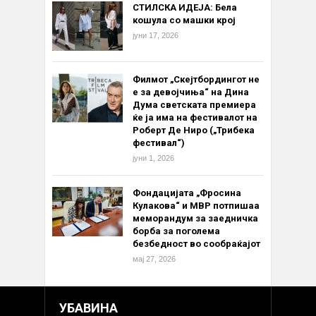
СТИЛСКА ИДЕЈА: Бела
кошула со машки крој
јуни 17, 2026
Филмот „Скејтбордингот не
е за девојчиња“ на Дина
Дума светската премиера
ќе ја има на фестивалот на
Роберт Де Ниро („Трибека
фестивал“)
јуни 1, 2026
Фондацијата „Фросина
Кулакова“ и МВР потпишаа
меморандум за заедничка
борба за поголема
безбедност во сообраќајот
мај 27, 2026
УБАВИНА