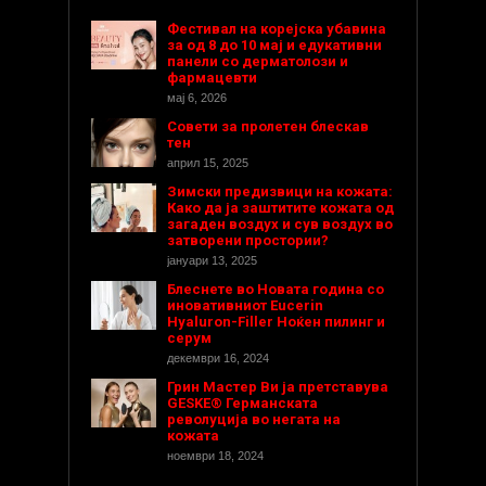
Фестивал на корејска убавина
за од 8 до 10 мај и едукативни
панели со дерматолози и
фармацевти
мај 6, 2026
Совети за пролетен блескав
тен
април 15, 2025
Зимски предизвици на кожата:
Како да ја заштитите кожата од
загаден воздух и сув воздух во
затворени простории?
јануари 13, 2025
Блеснете во Новата година со
иновативниот Eucerin
Hyaluron-Filler Ноќен пилинг и
серум
декември 16, 2024
Грин Мастер Ви ја претставува
GESKE® Германската
револуција во негата на
кожата
ноември 18, 2024