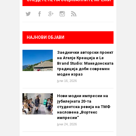
НАЈНОВИ ОБЈАВИ
Заеднички авторски проект
на Ателје Креација и Le
Brand Studio: Македонската
традиција доби современ
моден израз
јули 16, 2026
Нови модни импресии на
јубилејната 20-та
студентска ревија на ТМФ
насловена „Вортекс
импресии“
јуни 24, 2026