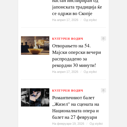
настан инспириран од
јапонската традиција ќе
се одржи во Скопје
На април 17, 2026
/
Од
stylist
КУЛТУРЕН ВОДИЧ
0
Отворањето на 54.
Мајски оперски вечери
распродадено за
рекордни 30 минути!
На април 17, 2026
/
Од
stylist
КУЛТУРЕН ВОДИЧ
0
Романтичниот балет
„Жизел“ на сцената на
Националната опера и
балет на 27 февруари
На февруари 19, 2026
/
Од
stylist