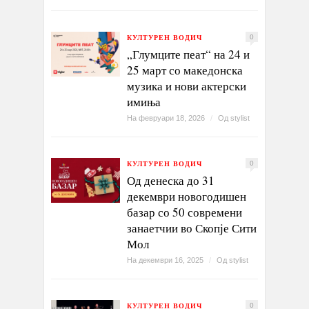
КУЛТУРЕН ВОДИЧ
0
„Глумците пеат“ на 24 и
25 март со македонска
музика и нови актерски
имиња
На февруари 18, 2026
/
Од
stylist
КУЛТУРЕН ВОДИЧ
0
Од денеска до 31
декември новогодишен
базар со 50 современи
занаетчии во Скопје Сити
Мол
На декември 16, 2025
/
Од
stylist
КУЛТУРЕН ВОДИЧ
0