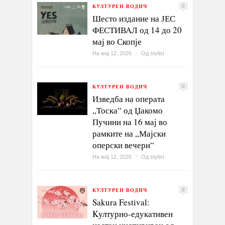
КУЛТУРЕН ВОДИЧ
0
Шесто издание на ЈЕС
ФЕСТИВАЛ од 14 до 20
мај во Скопје
На мај 12, 2026
/
Од
stylist
КУЛТУРЕН ВОДИЧ
0
Изведба на операта
„Тоска“ од Џакомо
Пучини на 16 мај во
рамките на „Мајски
оперски вечери“
На мај 12, 2026
/
Од
stylist
КУЛТУРЕН ВОДИЧ
0
Sakura Festival:
Kултурно-едукативен