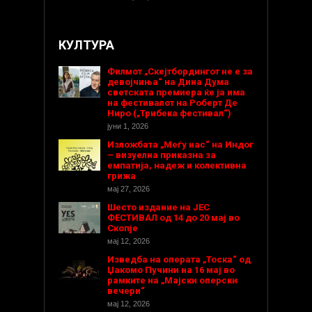
КУЛТУРА
Филмот „Скејтбордингот не е за
девојчиња“ на Дина Дума
светската премиера ќе ја има
на фестивалот на Роберт Де
Ниро („Трибека фестивал“)
јуни 1, 2026
Изложбата „Меѓу нас“ на Индог
– визуелна приказна за
емпатија, надеж и колективна
грижа
мај 27, 2026
Шесто издание на ЈЕС
ФЕСТИВАЛ од 14 до 20 мај во
Скопје
мај 12, 2026
Изведба на операта „Тоска“ од
Џакомо Пучини на 16 мај во
рамките на „Мајски оперски
вечери“
мај 12, 2026