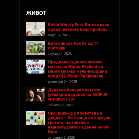
ЖИВОТ
Bitola Whisky Fest: Битола како
сцена, вискито како причина
март 31, 2026
Витаминска бомба од 17
состојки
јануари 9, 2026
Предновогодишнa зимска
магија на Winter Festival со
многу музика и улична храна
пред СЦ „Борис Трајковски
декември 24, 2025
Денеска почнува петтото
јубилејно издание на SKOPJE
WHISKEY FEST
ноември 6, 2025
Овој викенд е посветен на
децата – Во Скопје се случува
третото, најголемо и
највозбудливо издание на Kid
Expo
октомври 2, 2025