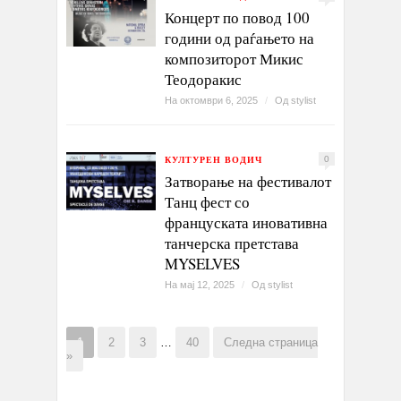
Концерт по повод 100
години од раѓањето на
композиторот Микис
Теодоракис
На октомври 6, 2025
/
Од
stylist
КУЛТУРЕН ВОДИЧ
0
Затворање на фестивалот
Танц фест со
француската иновативна
танчерска претстава
MYSELVES
На мај 12, 2025
/
Од
stylist
1
2
3
…
40
Следна страница
»