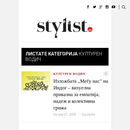
ДОМА
МОДА
СТИЛ
УБАВИНА
ЖИВОТ
КУЛТУРА
@РАБОТА
ГАЛЕРИЈА
ИЗЛОГ
КОНТАКТ
ЛИСТАТЕ КАТЕГОРИЈА
КУЛТУРЕН
ВОДИЧ
КУЛТУРЕН ВОДИЧ
0
Изложбата „Меѓу нас“ на
Индог – визуелна
приказна за емпатија,
надеж и колективна
грижа
На мај 27, 2026
/
Од
stylist