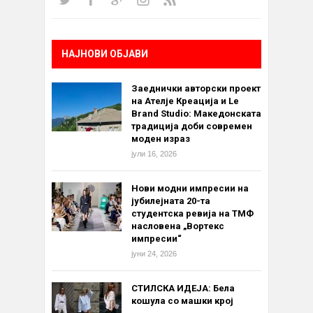
НАЈНОВИ ОБЈАВИ
Заеднички авторски проект
на Ателје Креација и Le
Brand Studio: Македонската
традиција доби современ
моден израз
јули 16, 2026
Нови модни импресии на
јубилејната 20-та
студентска ревија на ТМФ
насловена „Вортекс
импресии“
јуни 24, 2026
СТИЛСКА ИДЕЈА: Бела
кошула со машки крој