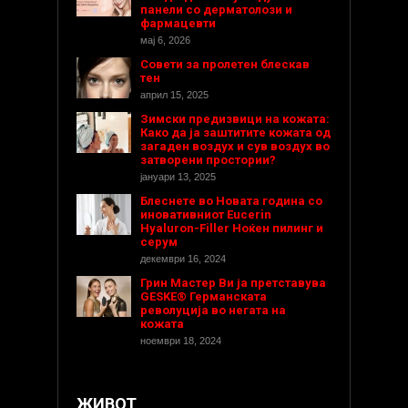
панели со дерматолози и
фармацевти
мај 6, 2026
Совети за пролетен блескав
тен
април 15, 2025
Зимски предизвици на кожата:
Како да ја заштитите кожата од
загаден воздух и сув воздух во
затворени простории?
јануари 13, 2025
Блеснете во Новата година со
иновативниот Eucerin
Hyaluron-Filler Ноќен пилинг и
серум
декември 16, 2024
Грин Мастер Ви ја претставува
GESKE® Германската
револуција во негата на
кожата
ноември 18, 2024
ЖИВОТ