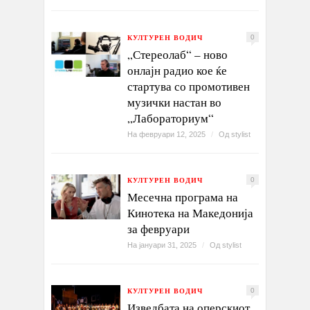
КУЛТУРЕН ВОДИЧ
0
„Стереолаб“ – ново
онлајн радио кое ќе
стартува со промотивен
музички настан во
„Лабораториум“
На февруари 12, 2025
/
Од
stylist
КУЛТУРЕН ВОДИЧ
0
Месечна програма на
Кинотека на Македонија
за февруари
На јануари 31, 2025
/
Од
stylist
КУЛТУРЕН ВОДИЧ
0
Изведбата на оперскиот