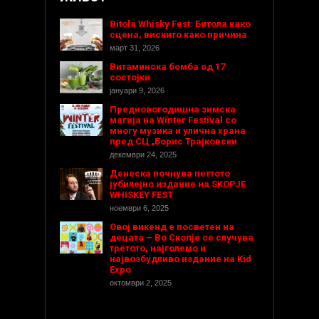
Bitola Whisky Fest: Битола како
сцена, вискито како причина
март 31, 2026
Витаминска бомба од 17
состојки
јануари 9, 2026
Предновогодишнa зимска
магија на Winter Festival со
многу музика и улична храна
пред СЦ „Борис Трајковски
декември 24, 2025
Денеска почнува петтото
јубилејно издание на SKOPJE
WHISKEY FEST
ноември 6, 2025
Овој викенд е посветен на
децата – Во Скопје се случува
третото, најголемо и
највозбудливо издание на Kid
Expo
октомври 2, 2025