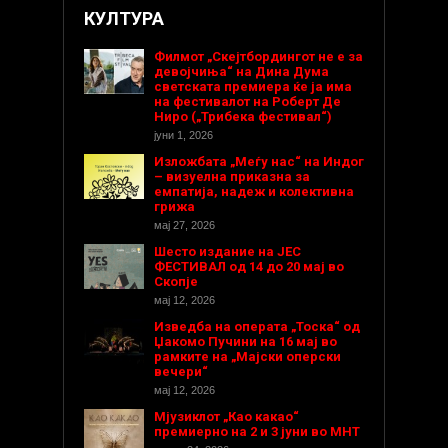
КУЛТУРА
Филмот „Скејтбордингот не е за
девојчиња“ на Дина Дума
светската премиера ќе ја има
на фестивалот на Роберт Де
Ниро („Трибека фестивал“)
јуни 1, 2026
Изложбата „Меѓу нас“ на Индог
– визуелна приказна за
емпатија, надеж и колективна
грижа
мај 27, 2026
Шесто издание на ЈЕС
ФЕСТИВАЛ од 14 до 20 мај во
Скопје
мај 12, 2026
Изведба на операта „Тоска“ од
Џакомо Пучини на 16 мај во
рамките на „Мајски оперски
вечери“
мај 12, 2026
Мјузиклот „Као какао“
премиерно на 2 и 3 јуни во МНТ