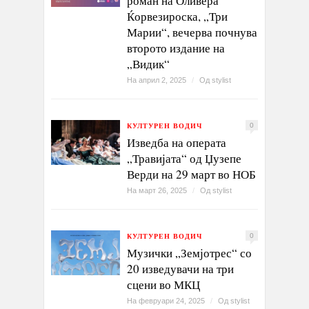
роман на Оливера
Ќорвезироска, „Три
Марии“, вечерва почнува
второто издание на
„Видик“
На април 2, 2025
/
Од
stylist
КУЛТУРЕН ВОДИЧ
0
Изведба на операта
„Травијата“ од Џузепе
Верди на 29 март во НОБ
На март 26, 2025
/
Од
stylist
КУЛТУРЕН ВОДИЧ
0
Музички „Земјотрес“ со
20 изведувачи на три
сцени во МКЦ
На февруари 24, 2025
/
Од
stylist