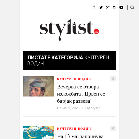
ДОМА
МОДА
СТИЛ
УБАВИНА
ЖИВОТ
КУЛТУРА
@РАБОТА
ГАЛЕРИЈА
ИЗЛОГ
КОНТАКТ
ЛИСТАТЕ КАТЕГОРИЈА
КУЛТУРЕН
ВОДИЧ
КУЛТУРЕН ВОДИЧ
0
Вечерва се отвора
изложбата „Црвен се
барјак развева“
На мај 9, 2025
/
Од
stylist
КУЛТУРЕН ВОДИЧ
0
На 13 мај започнува