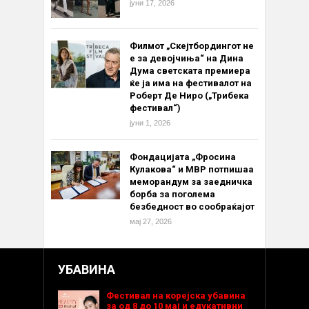
јуни 17, 2026
Филмот „Скејтбордингот не
е за девојчиња“ на Дина
Дума светската премиера
ќе ја има на фестивалот на
Роберт Де Ниро („Трибека
фестивал“)
јуни 1, 2026
Фондацијата „Фросина
Кулакова“ и МВР потпишаа
меморандум за заедничка
борба за поголема
безбедност во сообраќајот
мај 27, 2026
УБАВИНА
Фестивал на корејска убавина
за од 8 до 10 мај и едукативни