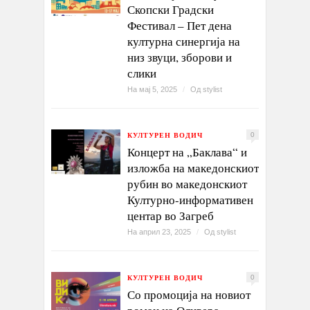
Скопски Градски
Фестивал – Пет дена
културна синергија на
низ звуци, зборови и
слики
На мај 5, 2025
/
Од
stylist
КУЛТУРЕН ВОДИЧ
0
Концерт на „Баклава“ и
изложба на македонскиот
рубин во македонскиот
Културно-информативен
центар во Загреб
На април 23, 2025
/
Од
stylist
КУЛТУРЕН ВОДИЧ
0
Со промоција на новиот