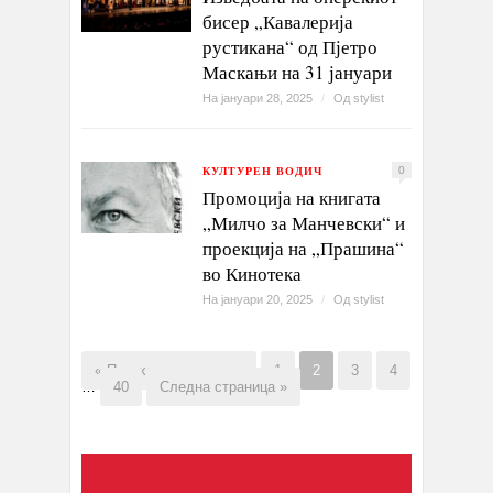
бисер „Кавалерија
рустикана“ од Пјетро
Маскањи на 31 јануари
На јануари 28, 2025
/
Од
stylist
КУЛТУРЕН ВОДИЧ
0
Промоција на книгата
„Милчо за Манчевски“ и
проекција на „Прашина“
во Кинотека
На јануари 20, 2025
/
Од
stylist
« Претходна страница
1
2
3
4
…
40
Следна страница »