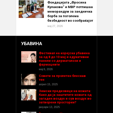
Фондацијата „Фросина
Кулакова“ и МВР потпишаа
меморандум за заедничка
борба за поголема
безбедност во сообраќајот
мај 27, 2026
УБАВИНА
Фестивал на корејска убавина
за од 8 до 10 мај и едукативни
панели со дерматолози и
фармацевти
мај 6, 2026
Совети за пролетен блескав
тен
април 15, 2025
Зимски предизвици на кожата:
Како да ја заштитите кожата од
загаден воздух и сув воздух во
затворени простории?
јануари 13, 2025