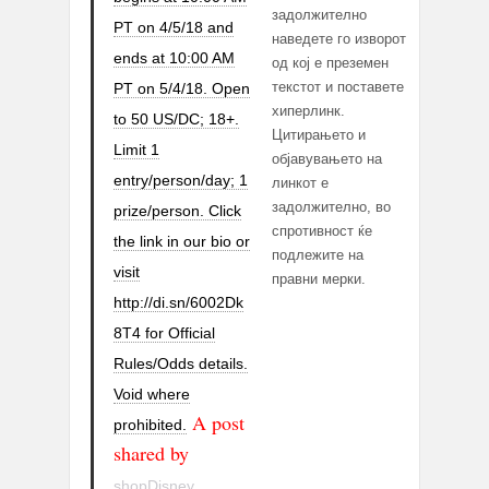
задолжително
PT on 4/5/18 and
наведете го изворот
ends at 10:00 AM
од кој е преземен
текстот и поставете
PT on 5/4/18. Open
хиперлинк.
to 50 US/DC; 18+.
Цитирањето и
Limit 1
објавувањето на
entry/person/day; 1
линкот е
задолжително, во
prize/person. Click
спротивност ќе
the link in our bio or
подлежите на
visit
правни мерки.
http://di.sn/6002Dk
8T4 for Official
Rules/Odds details.
Void where
A post
prohibited.
shared by
shopDisney