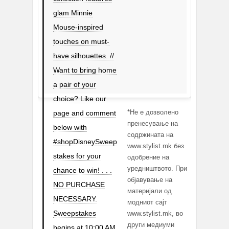
glam Minnie
Mouse-inspired
touches on must-
have silhouettes. //
Want to bring home
a pair of your
choice? Like our
*Не е дозволено
page and comment
пренесување на
below with
содржината на
#shopDisneySweep
www.stylist.mk без
stakes for your
одобрение на
уредништвото. При
chance to win! . . .
објавување на
NO PURCHASE
материјали од
NECESSARY.
модниот сајт
Sweepstakes
www.stylist.mk, во
други медиуми
begins at 10:00 AM