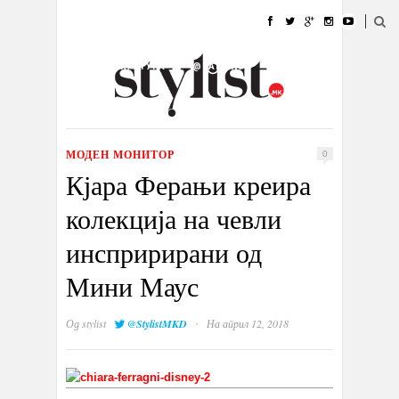
ДОМА
МОДА
СТИЛ
УБАВИНА
ЖИВОТ
КУЛТУРА
@РАБОТА
ГАЛЕРИЈА
ИЗЛОГ
КОНТАКТ
МОДЕН МОНИТОР
0
Кјара Ферањи креира
колекција на чевли
инспририрани од
Мини Маус
·
Од
stylist
@StylistMKD
На април 12, 2018