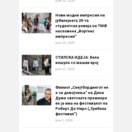
јули 16, 2026
Нови модни импресии на
јубилејната 20-та
студентска ревија на ТМФ
насловена „Вортекс
импресии“
јуни 24, 2026
СТИЛСКА ИДЕЈА: Бела
кошула со машки крој
јуни 17, 2026
Филмот „Скејтбордингот не
е за девојчиња“ на Дина
Дума светската премиера
ќе ја има на фестивалот на
Роберт Де Ниро („Трибека
фестивал“)
јуни 1, 2026