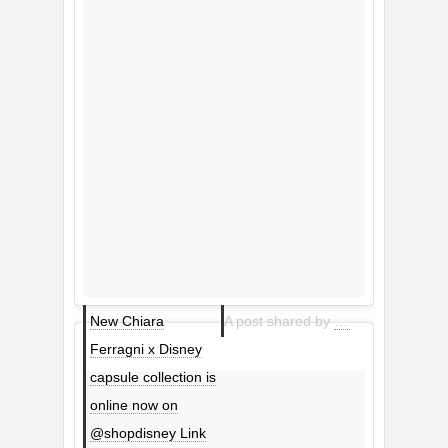
New Chiara
A post shared by
Chiara Ferragni C
Ferragni x Disney
capsule collection is
online now on
@shopdisney Link