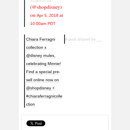
(@shopdisney)
on
Apr 5, 2018 at
10:00am PDT
Chiara Ferragni
A post shared by
Chiara Ferragni C
collection x
@disney mules,
celebrating Minnie!
Find a special pre-
sell online now on
@shopdisney ⚡️
#chiaraferragnicolle
ction