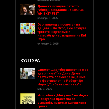
Денеска почнува петтото
јубилејно издание на SKOPJE
WHISKEY FEST
ноември 6, 2025
Овој викенд е посветен на
децата – Во Скопје се случува
третото, најголемо и
највозбудливо издание на Kid
Expo
октомври 2, 2025
КУЛТУРА
Филмот „Скејтбордингот не е за
девојчиња“ на Дина Дума
светската премиера ќе ја има
на фестивалот на Роберт Де
Ниро („Трибека фестивал“)
јуни 1, 2026
Изложбата „Меѓу нас“ на Индог
– визуелна приказна за
емпатија, надеж и колективна
грижа