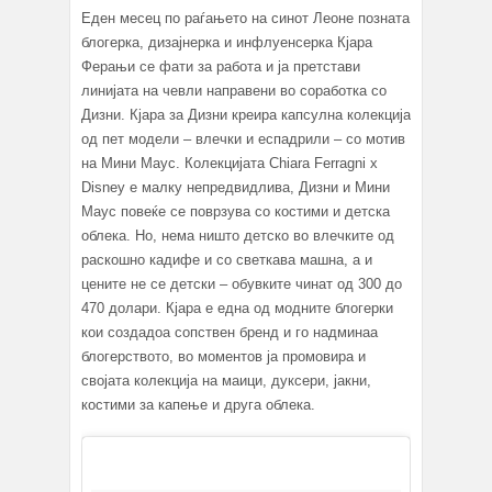
Еден месец по раѓањето на синот Леоне позната
блогерка, дизајнерка и инфлуенсерка Кјара
Ферањи се фати за работа и ја претстави
линијата на чевли направени во соработка со
Дизни. Кјара за Дизни креира капсулна колекција
од пет модели – влечки и еспадрили – со мотив
на Мини Маус. Колекцијата Chiara Ferragni x
Disney е малку непредвидлива, Дизни и Мини
Маус повеќе се поврзува со костими и детска
облека. Но, нема ништо детско во влечките од
раскошно кадифе и со светкава машна, а и
цените не се детски – обувките чинат од 300 до
470 долари. Кјара е една од модните блогерки
кои создадоа сопствен бренд и го надминаа
блогерството, во моментов ја промовира и
својата колекција на маици, дуксери, јакни,
костими за капење и друга облека.