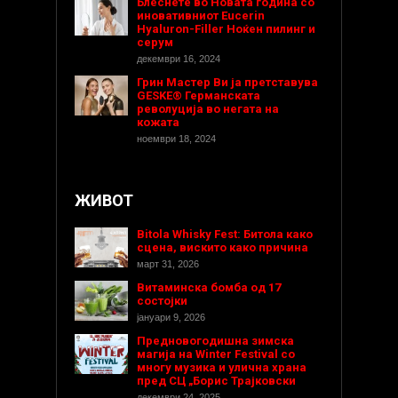
Блеснете во Новата година со
иновативниот Eucerin
Hyaluron-Filler Ноќен пилинг и
серум
декември 16, 2024
Грин Мастер Ви ја претставува
GESKE® Германската
револуција во негата на
кожата
ноември 18, 2024
ЖИВОТ
Bitola Whisky Fest: Битола како
сцена, вискито како причина
март 31, 2026
Витаминска бомба од 17
состојки
јануари 9, 2026
Предновогодишнa зимска
магија на Winter Festival со
многу музика и улична храна
пред СЦ „Борис Трајковски
декември 24, 2025