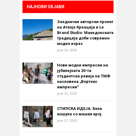
НАЈНОВИ ОБЈАВИ
Заеднички авторски проект
на Ателје Креација и Le
Brand Studio: Македонската
традиција доби современ
моден израз
јули 16, 2026
Нови модни импресии на
јубилејната 20-та
студентска ревија на ТМФ
насловена „Вортекс
импресии“
јуни 24, 2026
СТИЛСКА ИДЕЈА: Бела
кошула со машки крој
јуни 17, 2026