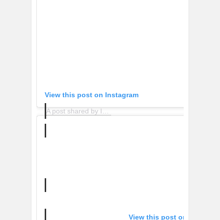
View this post on Instagram
A post shared by ISKO Vital™+ (@iskovital)
on
Oct 2, 2
View this post on