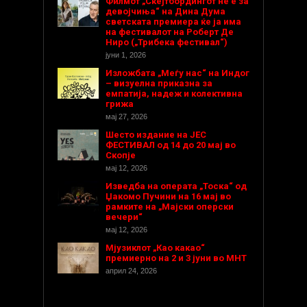
Филмот „Скејтбордингот не е за
девојчиња“ на Дина Дума
светската премиера ќе ја има
на фестивалот на Роберт Де
Ниро („Трибека фестивал“)
јуни 1, 2026
Изложбата „Меѓу нас“ на Индог
– визуелна приказна за
емпатија, надеж и колективна
грижа
мај 27, 2026
Шесто издание на ЈЕС
ФЕСТИВАЛ од 14 до 20 мај во
Скопје
мај 12, 2026
Изведба на операта „Тоска“ од
Џакомо Пучини на 16 мај во
рамките на „Мајски оперски
вечери“
мај 12, 2026
Мјузиклот „Као какао“
премиерно на 2 и 3 јуни во МНТ
април 24, 2026