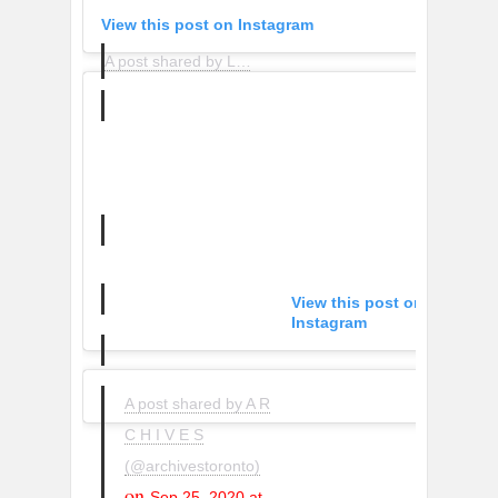
View this post on Instagram
A post shared by Leo_Blancas_Ravelo (@leoblancasravelo)
View this post on
Instagram
A post shared by A R
C H I V E S
(@archivestoronto)
on
Sep 25, 2020 at