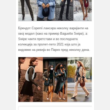
Брендот Coperni лансира неколку варијанти на
овој модел (како на пример Baguette Swipe), а
Swipe чанти претстави и во последната
колекција за пролет-лето 2021 која што ја
видовме на ревија во Париз пред неколку дена.