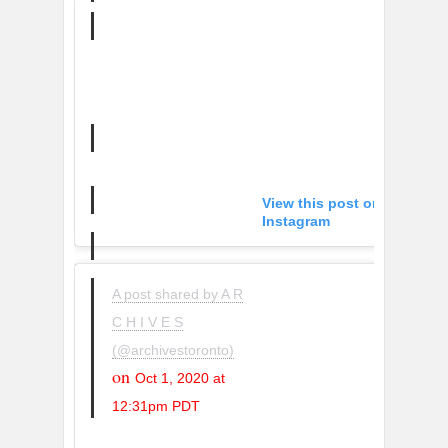
View this post on
Instagram
A post shared by A R
C H I V E S
(@archivestoronto)
on
Oct 1, 2020 at
12:31pm PDT