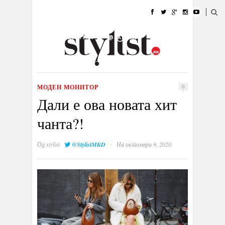
ДОМА
МОДА
СТИЛ
УБАВИНА
ЖИВОТ
КУЛТУРА
@РАБОТА
ГАЛЕРИЈА
ИЗЛОГ
КОНТАКТ
МОДЕН МОНИТОР
0
Дали е ова новата хит
чанта?!
·
Од
stylist
@StylistMKD
На октомври 9, 2020