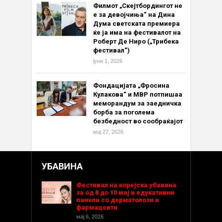
Филмот „Скејтбордингот не
е за девојчиња“ на Дина
Дума светската премиера
ќе ја има на фестивалот на
Роберт Де Ниро („Трибека
фестивал“)
јуни 1, 2026
Фондацијата „Фросина
Кулакова“ и МВР потпишаа
меморандум за заедничка
борба за поголема
безбедност во сообраќајот
мај 27, 2026
УБАВИНА
Фестивал на корејска убавина
за од 8 до 10 мај и едукативни
панели со дерматолози и
фармацевти
мај 6, 2026