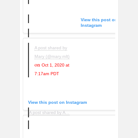
View this post on
Instagram
A post shared by
Mary (@mary.mlt)
on
Oct 1, 2020 at
7:17am PDT
View this post on Instagram
A post shared by A R C H I V E S (@archivestoronto)
o