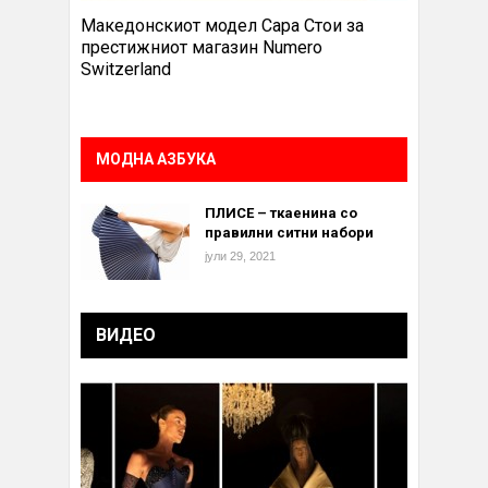
Македонскиот модел Сара Стои за
престижниот магазин Numero
Switzerland
МОДНА АЗБУКА
ПЛИСЕ – ткаенина со
правилни ситни набори
јули 29, 2021
ВИДЕО