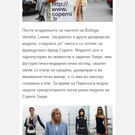
После владеењето на чантите на Bottega
Venetta, Loewe, Jacquemus и други дизајнерски
модели, следната „ит“ чанта е со потпис на
францускиот бренд Coperni. Моделот што е
најпопуларен во моментов е наречен Swipe, има
футуристичко-модернистички изглед, овален
облик со отвор на средина, дизајниран е во
минималистички манир, а го има во неколку
големини и бои. За време на Париската модна
недела трендсетерките носеа разни модели на
Coperni Swipe.