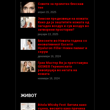
Совети за пролетен блескав
тен
април 15, 2025
Зимски предизвици на кожата:
Како да ја заштитите кожата од
загаден воздух и сув воздух во
затворени простории?
јануари 13, 2025
Блеснете во Новата година со
иновативниот Eucerin
Hyaluron-Filler Ноќен пилинг и
серум
декември 16, 2024
Грин Мастер Ви ја претставува
GESKE® Германската
револуција во негата на
кожата
ноември 18, 2024
ЖИВОТ
Bitola Whisky Fest: Битола како
сцена, вискито како причина