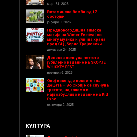
март 31, 2026
Витаминска бомба од 17
состојки
јануари 9, 2026
Предновогодишнa зимска
магија на Winter Festival со
многу музика и улична храна
пред СЦ „Борис Трајковски
декември 24, 2025
Денеска почнува петтото
јубилејно издание на SKOPJE
WHISKEY FEST
ноември 6, 2025
Овој викенд е посветен на
децата – Во Скопје се случува
третото, најголемо и
највозбудливо издание на Kid
Expo
октомври 2, 2025
КУЛТУРА