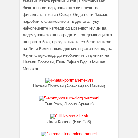
телевизиската критика и кои ја поставуваат
базата на остварувања што ќе влезат во
финалната трка за Оскар. Овде не ги бираме
најдобрите филмовите и тв-делата, туку
најуспешните изгледи од црвениот килим на
доделувањето на наградите – од доминацијата
на црната боја, преку готиката со бела тантела
на Лили Колинс имладешкиот цветен изгпед на
Хејли Стајнфелд, до необичните стајлинзи на
Натали Портман, Еван Рејчел Вуд и Мишел
Монахан.
Натали Портман (Александар Меквин)
Еми Росу, (Џорџо Армани)
Лили Колинс (Ели Саб)