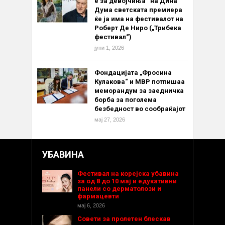
е за девојчиња“ на Дина
Дума светската премиера
ќе ја има на фестивалот на
Роберт Де Ниро („Трибека
фестивал“)
јуни 1, 2026
Фондацијата „Фросина
Кулакова“ и МВР потпишаа
меморандум за заедничка
борба за поголема
безбедност во сообраќајот
мај 27, 2026
УБАВИНА
Фестивал на корејска убавина
за од 8 до 10 мај и едукативни
панели со дерматолози и
фармацевти
мај 6, 2026
Совети за пролетен блескав