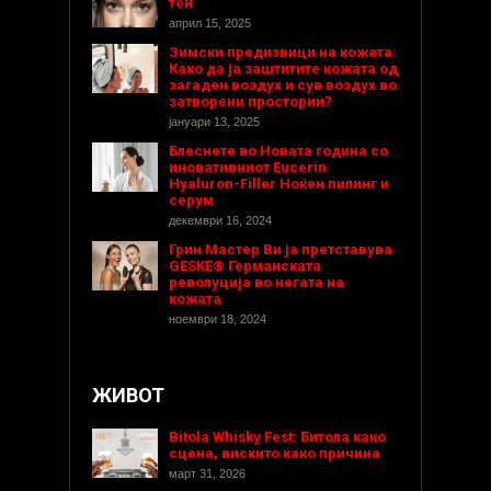
тен
април 15, 2025
Зимски предизвици на кожата:
Како да ја заштитите кожата од
загаден воздух и сув воздух во
затворени простории?
јануари 13, 2025
Блеснете во Новата година со
иновативниот Eucerin
Hyaluron-Filler Ноќен пилинг и
серум
декември 16, 2024
Грин Мастер Ви ја претставува
GESKE® Германската
револуција во негата на
кожата
ноември 18, 2024
ЖИВОТ
Bitola Whisky Fest: Битола како
сцена, вискито како причина
март 31, 2026