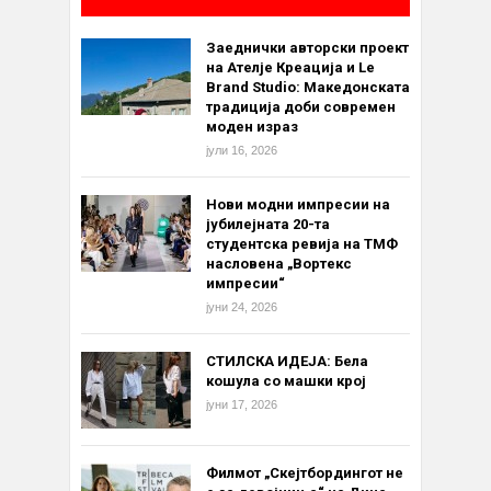
Заеднички авторски проект
на Ателје Креација и Le
Brand Studio: Македонската
традиција доби современ
моден израз
јули 16, 2026
Нови модни импресии на
јубилејната 20-та
студентска ревија на ТМФ
насловена „Вортекс
импресии“
јуни 24, 2026
СТИЛСКА ИДЕЈА: Бела
кошула со машки крој
јуни 17, 2026
Филмот „Скејтбордингот не