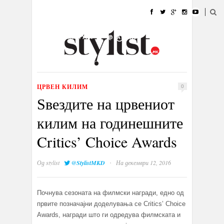
ДОМА
МОДА
СТИЛ
УБАВИНА
ЖИВОТ
КУЛТУРА
@РАБОТА
ГАЛЕРИЈА
ИЗЛОГ
КОНТАКТ
ЦРВЕН КИЛИМ
0
Ѕвездите на црвениот
килим на годинешните
Critics’ Choice Awards
·
Од
stylist
@StylistMKD
На декември 12, 2016
Почнува сезоната на филмски награди, едно од
првите позначајни доделувања се Critics’ Choice
Awards, награди што ги одредува филмската и