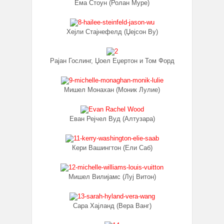
Ема Стоун (Ролан Муре)
Хејли Стајнефелд (Џејсон Ву)
Рајан Гослинг, Џоел Еџертон и Том Форд
Мишел Монахан (Моник Лулие)
Еван Рејчел Вуд (Алтузара)
Кери Вашингтон (Ели Саб)
Мишел Вилијамс (Луј Витон)
Сара Хајланд (Вера Ванг)