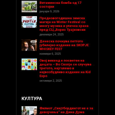
Витаминска бомба од 17
состојки
јануари 9, 2026
Предновогодишнa зимска
магија на Winter Festival со
многу музика и улична храна
пред СЦ „Борис Трајковски
декември 24, 2025
Денеска почнува петтото
јубилејно издание на SKOPJE
WHISKEY FEST
ноември 6, 2025
Овој викенд е посветен на
децата – Во Скопје се случува
третото, најголемо и
највозбудливо издание на Kid
Expo
октомври 2, 2025
КУЛТУРА
Филмот „Скејтбордингот не е за
девојчиња“ на Дина Дума