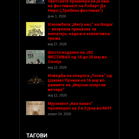
светската премиера ќе ја има
на фестивалот на Роберт Де
Ниро („Трибека фестивал“)
јуни 1, 2026
Изложбата „Меѓу нас“ на Индог
– визуелна приказна за
емпатија, надеж и колективна
грижа
мај 27, 2026
Шесто издание на ЈЕС
ФЕСТИВАЛ од 14 до 20 мај во
Скопје
мај 12, 2026
Изведба на операта „Тоска“ од
Џакомо Пучини на 16 мај во
рамките на „Мајски оперски
вечери“
мај 12, 2026
Мјузиклот „Као какао“
премиерно на 2 и 3 јуни во МНТ
април 24, 2026
ТАГОВИ