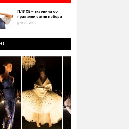
ПЛИСЕ – ткаенина со
правилни ситни набори
јули 29, 2021
ЕО