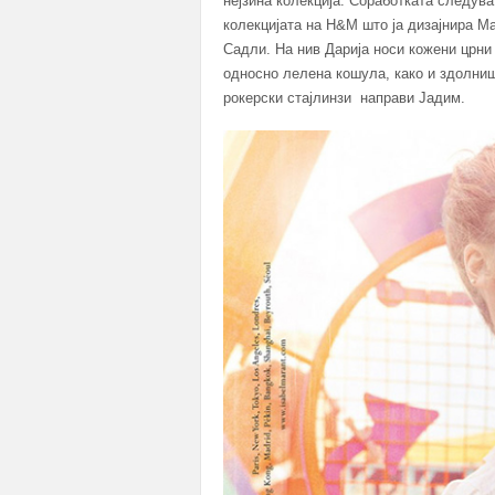
нејзина колекција. Соработката следув
колекцијата на H&M што ја дизајнира М
Садли. На нив Дарија носи кожени црни
односно лелена кошула, како и здолни
рокерски стајлинзи направи Јадим.