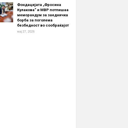
Фондацијата „Фросина
Кулакова“ и МВР потпишаа
меморандум за заедничка
борба за поголема
безбедност во сообраќајот
мај 27, 2026