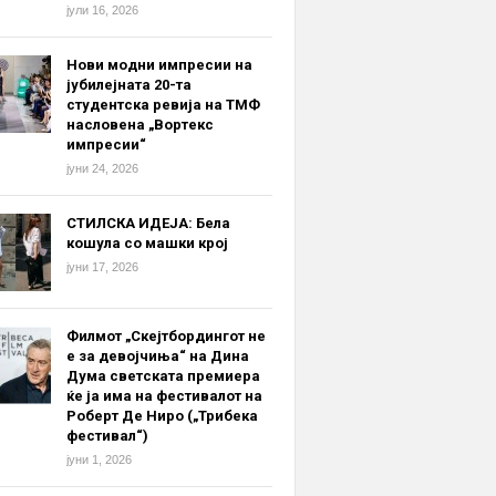
јули 16, 2026
Нови модни импресии на
јубилејната 20-та
студентска ревија на ТМФ
насловена „Вортекс
импресии“
јуни 24, 2026
СТИЛСКА ИДЕЈА: Бела
кошула со машки крој
јуни 17, 2026
Филмот „Скејтбордингот не
е за девојчиња“ на Дина
Дума светската премиера
ќе ја има на фестивалот на
Роберт Де Ниро („Трибека
фестивал“)
јуни 1, 2026