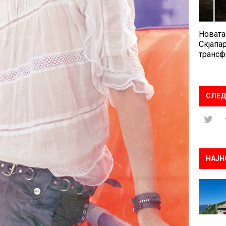
Новата
Скјапар
трансф
СЛЕД
НАЈН