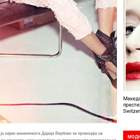
Македо
прести
Switzer
ја најми манекенката Дарија Вербови за промоција на
МОДН