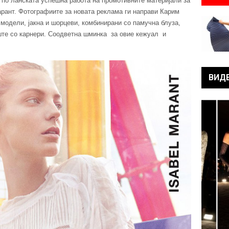
а по ланската успешна работа на промотивните материјали за
арант. Фотографиите за новата реклама ги направи Карим
 модели, јакна и шорцеви, комбинирани со памучна блуза,
ште со карнери. Соодветна шминка за овие кежуал и
ВИД