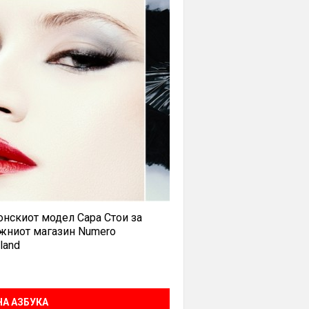
нскиот модел Сара Стои за
жниот магазин Numero
land
А АЗБУКА