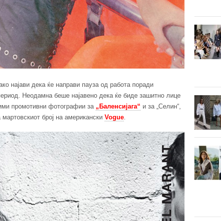
ако најави дека ќе направи пауза од работа поради
период. Неодамна беше најавено дека ќе биде зашитно лице
ними промотивни фотографии за
„Баленсијага“
и за „Селин“,
а мартовскиот број на американски
Vogue
.