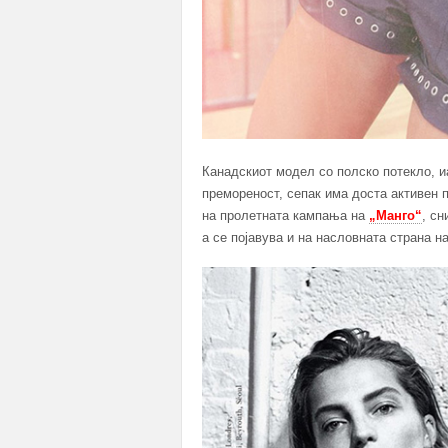
Канадскиот модел со полско потекло, и
премореност, сепак има доста активен 
на пролетната кампања на
„Манго“
, с
а се појавува и на насловната страна н