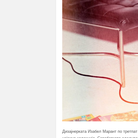
Дизајнерката Изабел Марант по третпат 