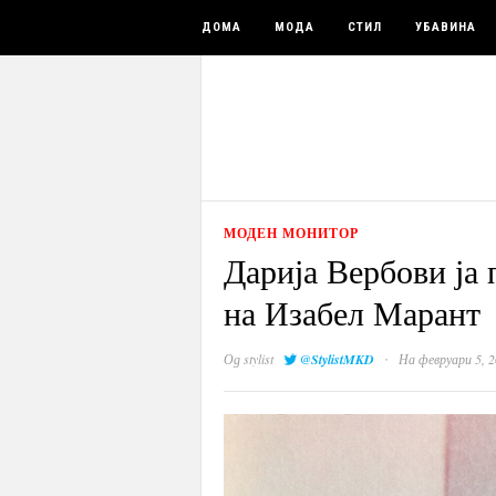
ДОМА
МОДА
СТИЛ
УБАВИНА
МОДЕН МОНИТОР
Дарија Вербови ја 
на Изабел Марант
·
Од
stylist
@StylistMKD
На февруари 5, 2