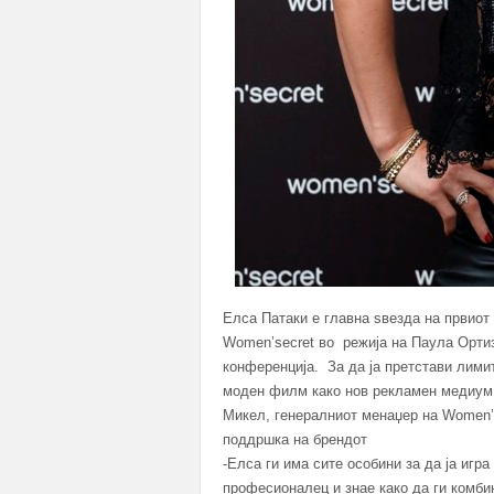
Елса Патаки e главна ѕвезда на првиот
Women’secret во режија на Паула Ортиз
конференција. За да ја претстави лими
моден филм како нов рекламен медиум,
Микел, генералниот менаџер на Women’s
поддршка на брендот
-Елса ги има сите особини за да ја игра
професионалец и знае како да ги комби