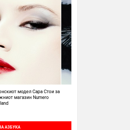
нскиот модел Сара Стои за
жниот магазин Numero
land
А АЗБУКА