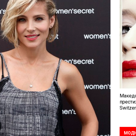
Македо
прести
Switzer
МОДН