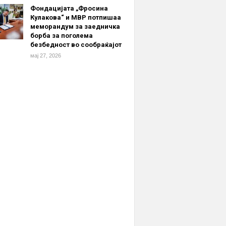
Фондацијата „Фросина
Кулакова“ и МВР потпишаа
меморандум за заедничка
борба за поголема
безбедност во сообраќајот
мај 27, 2026