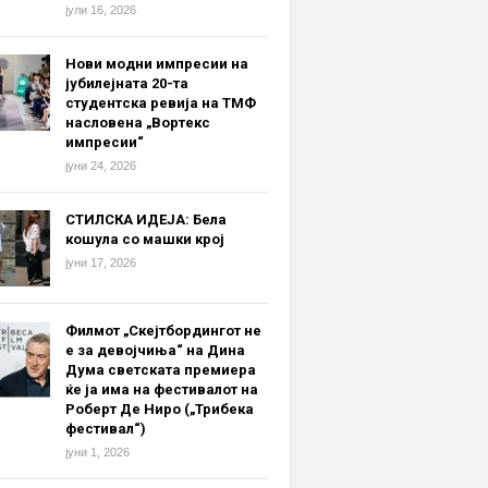
јули 16, 2026
Нови модни импресии на
јубилејната 20-та
студентска ревија на ТМФ
насловена „Вортекс
импресии“
јуни 24, 2026
СТИЛСКА ИДЕЈА: Бела
кошула со машки крој
јуни 17, 2026
Филмот „Скејтбордингот не
е за девојчиња“ на Дина
Дума светската премиера
ќе ја има на фестивалот на
Роберт Де Ниро („Трибека
фестивал“)
јуни 1, 2026