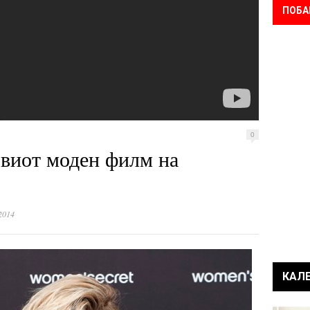
ПОБА
0
рвиот моден филм на
2014
КАЛ