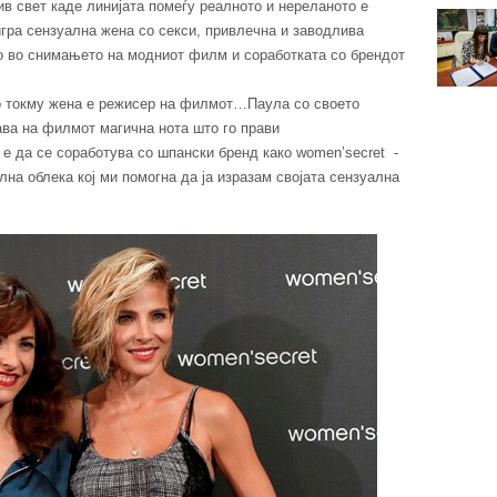
ив свет каде линијата помеѓу реалното и нереланото е
гра сензуална жена со секси, привлечна и заводлива
то во снимањето на модниот филм и соработката со брендот
о токму жена е режисер на филмот…Паула со своето
ава на филмот магична нота што го прави
 е да се соработува со шпански бренд како women’secret -
лна облека кој ми помогна да ја изразам својата сензуална