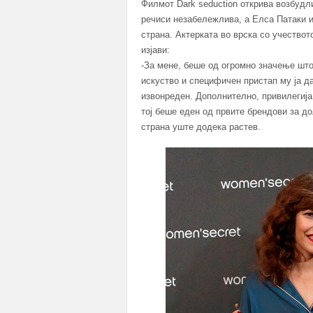
Филмот Dark seduction открива возбудл
речиси незабележлива, а Елса Патаки и
страна. Актерката во врска со учество
изјави:
-За мене, беше од огромно значење шт
искуство и специфичен пристап му ја д
извонреден. Дополнително, привилегија
тој беше еден од првите брендови за до
страна уште додека растев.