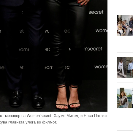
от менаџер на Women’secret, Хауме Микел, и Елса Патаки
лкува главната улога во филмот.