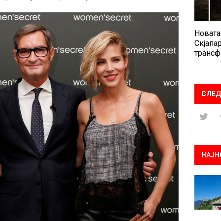
Новата
Скјапар
трансф
СЛЕД
НАЈН