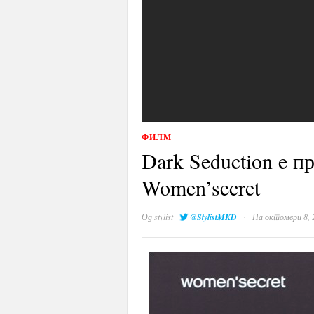
ФИЛМ
Dark Seduction e п
Women’secret
·
Од
stylist
@StylistMKD
На октомври 8, 