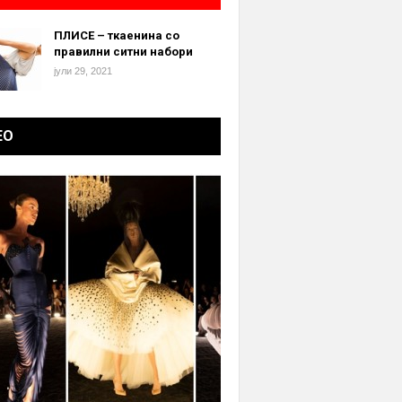
ПЛИСЕ – ткаенина со
правилни ситни набори
јули 29, 2021
ЕО