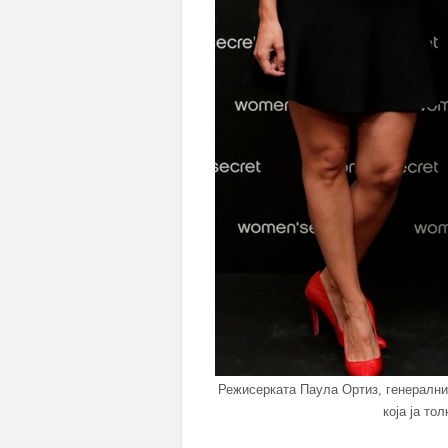
Режисерката Паула Ортиз, генерални
која ја то