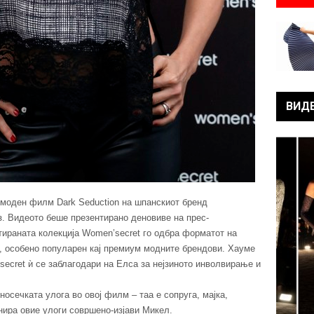
ВИД
 моден филм Dark Seduction на шпанскиот бренд
. Видеото беше презентирано деновиве на прес-
тираната колекција Women’secret го одбра форматот на
 особено популарен кај премиум модните брендови. Хауме
ecret ѝ се заблагодари на Елса за нејзиното инволвирање и
 носечката улога во овој филм – таа е сопруга, мајка,
нира овие улоги совршено-изјави Микел.