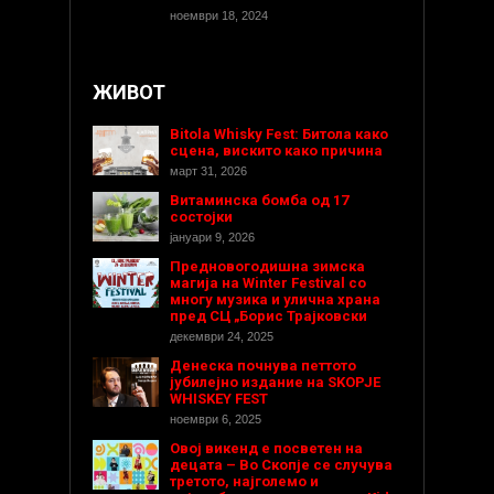
ноември 18, 2024
ЖИВОТ
Bitola Whisky Fest: Битола како
сцена, вискито како причина
март 31, 2026
Витаминска бомба од 17
состојки
јануари 9, 2026
Предновогодишнa зимска
магија на Winter Festival со
многу музика и улична храна
пред СЦ „Борис Трајковски
декември 24, 2025
Денеска почнува петтото
јубилејно издание на SKOPJE
WHISKEY FEST
ноември 6, 2025
Овој викенд е посветен на
децата – Во Скопје се случува
третото, најголемо и