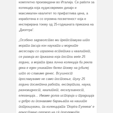
комплетно произведени во Италија. Се работи за
колекција која нудисовремен дизајн и
максимален квалитет по прифатлива цена, а
изработена е со огромна посветеност која е
инспирирана токму од 25-годишната приказна на
„Диоптра“.
„Особено задоволство ми претставува што
мојата пасија кон науката и модните
аксесоари со изразена естетика и квалитет,
се развија во приказна која постои веќе 25
години, а мојата прва лична колекција би рекла
дека е еден уникатен белег токму на јубилеј
што го славиме денес. Всушност
прославуваме не само постоење, туку 25
години посветена работа, експертиза, наука,
разновидност, квалитет, ексклузивност,
елеганција… Имаме долга историја и традиција
и добро ги познаваме барањата на нашите
потрошувачи, па колекцијата
‘Dioptra Eyewear’
е
едноставно одговор на сè поголемите