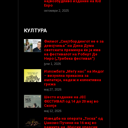
највозбудливо издание на Kid
Expo
октомври 2, 2025
КУЛТУРА
Филмот „Скејтбордингот не е за
девојчиња“ на Дина Дума
светската премиера ќе ја има
на фестивалот на Роберт Де
Ниро („Трибека фестивал“)
јуни 1, 2026
Изложбата „Меѓу нас“ на Индог
– визуелна приказна за
емпатија, надеж и колективна
грижа
мај 27, 2026
Шесто издание на ЈЕС
ФЕСТИВАЛ од 14 до 20 мај во
Скопје
мај 12, 2026
Изведба на операта „Тоска“ од
Џакомо Пучини на 16 мај во
рамките на „Мајски оперски