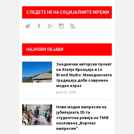
СЛЕДЕТЕ НÈ НА СОЦИЈАЛНИТЕ МРЕЖИ
НАЈНОВИ ОБЈАВИ
Заеднички авторски проект
на Ателје Креација и Le
Brand Studio: Македонската
традиција доби современ
моден израз
јули 16, 2026
Нови модни импресии на
јубилејната 20-та
студентска ревија на ТМФ
насловена „Вортекс
импресии“