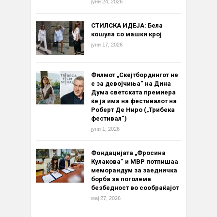
јуни 24, 2026
СТИЛСКА ИДЕЈА: Бела
кошула со машки крој
јуни 17, 2026
Филмот „Скејтбордингот не
е за девојчиња“ на Дина
Дума светската премиера
ќе ја има на фестивалот на
Роберт Де Ниро („Трибека
фестивал“)
јуни 1, 2026
Фондацијата „Фросина
Кулакова“ и МВР потпишаа
меморандум за заедничка
борба за поголема
безбедност во сообраќајот
мај 27, 2026