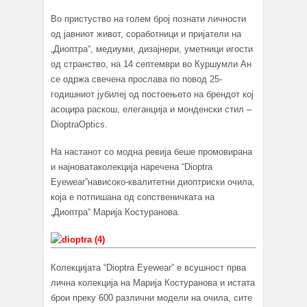
Во пристуство на голем број познати личности
од јавниот живот, соработници и пријатели на
„Диоптра“, медиуми, дизајнери, уметници игости
од странство, на 14 септември во Куршумли Ан
се одржа свечена прослава по повод 25-
годишниот јубилеј од постоењето на брендот кој
асоцира раскош, елеганција и монденски стил –
DioptraOptics.
На настанот со модна ревија беше промовирана
и најноватаколекција наречена “Dioptra
Eyewear”нависоко-квалитетни диоптриски очила,
која е потпишана од сопственичката на
„Диоптра“ Марија Костуранова.
Колекцијата “Dioptra Eyewear” е всушност прва
лична колекција на Марија Костуранова и истата
брои преку 600 различни модели на очила, сите