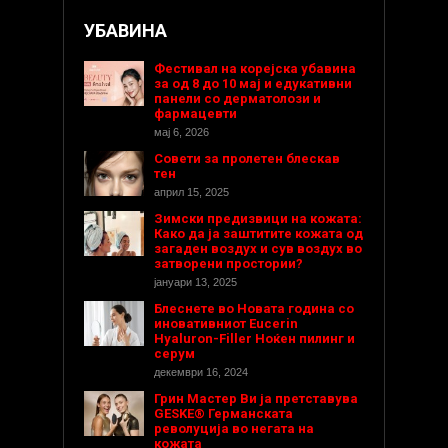
УБАВИНА
Фестивал на корејска убавина
за од 8 до 10 мај и едукативни
панели со дерматолози и
фармацевти
мај 6, 2026
Совети за пролетен блескав
тен
април 15, 2025
Зимски предизвици на кожата:
Како да ја заштитите кожата од
загаден воздух и сув воздух во
затворени простории?
јануари 13, 2025
Блеснете во Новата година со
иновативниот Eucerin
Hyaluron-Filler Ноќен пилинг и
серум
декември 16, 2024
Грин Мастер Ви ја претставува
GESKE® Германската
револуција во негата на
кожата