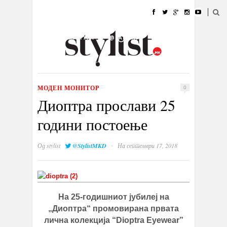
ДОМА
МОДА
СТИЛ
УБАВИНА
ЖИВОТ
КУЛТУРА
@РАБОТА
ГАЛЕРИЈА
ИЗЛОГ
КОНТАКТ
МОДЕН МОНИТОР
0
Диоптра прослави 25
години постоење
·
Од
stylist
@StylistMKD
На септември 17, 2018
На 25-годишниот јубилеј на
„Диоптра“ промовирана првата
лична колекција “Dioptra Eyewear”