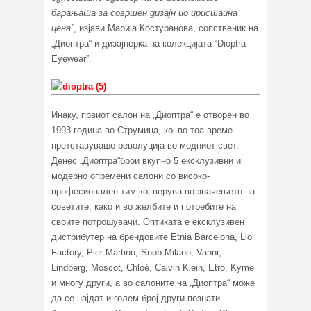
барањата за совршен дизајн по пристапна
цена
”
, изјави Марија Костуранова, сопственик на
„Диоптра“ и дизајнерка на колекцијата “Dioptra
Eyewear”.
Инаку, првиот салон на „Диоптра“ е отворен во
1993 година во Струмица, кој во тоа време
претставуваше револуција во модниот свет.
Денес „Диоптра“брои вкупно 5 ексклузивни и
модерно опремени салони со високо-
професионален тим кој верува во значењето на
советите, како и во желбите и потребите на
своите потрошувачи. Оптиката е ексклузивен
дистрибутер на брендовите Etnia Barcelona, Lio
Factory, Pier Martino, Snob Milano, Vanni,
Lindberg, Moscot, Chloé, Calvin Klein, Etro, Kyme
и многу други, а во салоните на „Диоптра“ може
да се најдат и голем број други познати