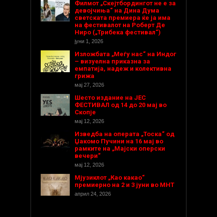
Филмот „Скејтбордингот не е за
девојчиња“ на Дина Дума
светската премиера ќе ја има
на фестивалот на Роберт Де
Ниро („Трибека фестивал“)
јуни 1, 2026
Изложбата „Меѓу нас“ на Индог
– визуелна приказна за
емпатија, надеж и колективна
грижа
мај 27, 2026
Шесто издание на ЈЕС
ФЕСТИВАЛ од 14 до 20 мај во
Скопје
мај 12, 2026
Изведба на операта „Тоска“ од
Џакомо Пучини на 16 мај во
рамките на „Мајски оперски
вечери“
мај 12, 2026
Мјузиклот „Као какао“
премиерно на 2 и 3 јуни во МНТ
април 24, 2026