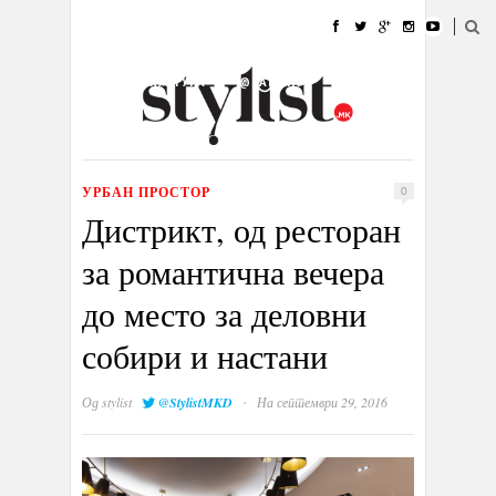
ДОМА
МОДА
СТИЛ
УБАВИНА
ЖИВОТ
КУЛТУРА
@РАБОТА
ГАЛЕРИЈА
ИЗЛОГ
КОНТАКТ
УРБАН ПРОСТОР
0
Дистрикт, од ресторан
за романтична вечера
до место за деловни
собири и настани
·
Од
stylist
@StylistMKD
На септември 29, 2016