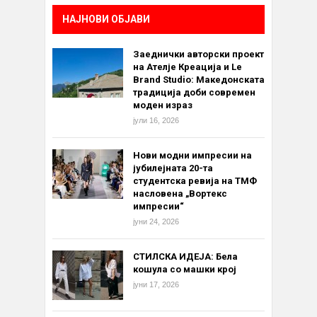
НАЈНОВИ ОБЈАВИ
Заеднички авторски проект
на Ателје Креација и Le
Brand Studio: Македонската
традиција доби современ
моден израз
јули 16, 2026
Нови модни импресии на
јубилејната 20-та
студентска ревија на ТМФ
насловена „Вортекс
импресии“
јуни 24, 2026
СТИЛСКА ИДЕЈА: Бела
кошула со машки крој
јуни 17, 2026