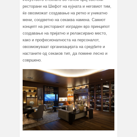
ресторани на Шефот на кујната и неговиот тим,
ќе овозможат создавање на ретко и уникатно
мени, соодветно на секаква намена. Самиот
концепт на ресторанот изграден врз принципот
создавање на пријатно и релаксирано место,
како и професионалноста на персоналот,
овозможуваат организацијата на средбите и
настаните од секаков тип, да помине лесно и
совршено.