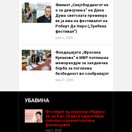
Филмот „Скејтбордингот не
е за девојчиња“ на Дина
Дума светската премиера
ќе ја има на фестивалот на
Роберт Де Ниро („Трибека
фестивал“)
јуни 1, 2026
Фондацијата „Фросина
Кулакова“ и МВР потпишаа
меморандум за заедничка
борба за поголема
безбедност во сообраќајот
мај 27, 2026
УБАВИНА
Фестивал на корејска убавина
за од 8 до 10 мај и едукативни
панели со дерматолози и
фармацевти
мај 6, 2026