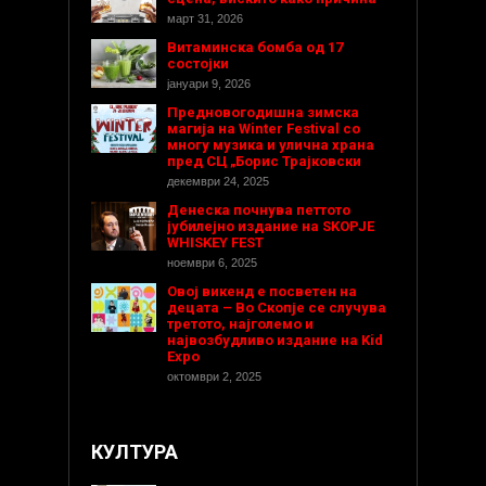
март 31, 2026
Витаминска бомба од 17
состојки
јануари 9, 2026
Предновогодишнa зимска
магија на Winter Festival со
многу музика и улична храна
пред СЦ „Борис Трајковски
декември 24, 2025
Денеска почнува петтото
јубилејно издание на SKOPJE
WHISKEY FEST
ноември 6, 2025
Овој викенд е посветен на
децата – Во Скопје се случува
третото, најголемо и
највозбудливо издание на Kid
Expo
октомври 2, 2025
КУЛТУРА