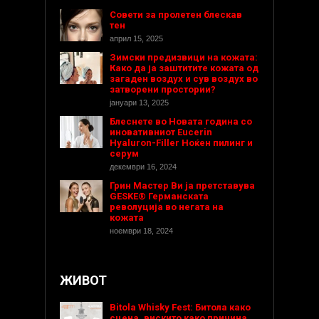
Совети за пролетен блескав
тен
април 15, 2025
Зимски предизвици на кожата:
Како да ја заштитите кожата од
загаден воздух и сув воздух во
затворени простории?
јануари 13, 2025
Блеснете во Новата година со
иновативниот Eucerin
Hyaluron-Filler Ноќен пилинг и
серум
декември 16, 2024
Грин Мастер Ви ја претставува
GESKE® Германската
револуција во негата на
кожата
ноември 18, 2024
ЖИВОТ
Bitola Whisky Fest: Битола како
сцена, вискито како причина