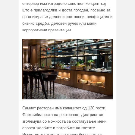
ентериер има изградено сопствен концепт кој
што е прилагодлив и доста погоден, посебно за
организирање деловни состаноци, неофицијални
бизнис средби, деловен ручек или мали
корпоративни презентации.
Самиот ресторан има капацитет од 120 гости.
Флексибилноста на ресторанот Дистрикт се
зголемува со можноста за составување мени
според желбите и потребите на гостите.
Искуството стекнато во голем број светски