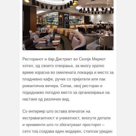
Ресторанот и бар Дистрикт во Скопје Мериот
хотел, од своето отворање, за многу кратко
време израсна во омилената локација и место за
пладневно кафе, ручек со пријатели или пак
романтична вечера. Сепак, овој ресторан е
подеднакво погодно место за организирање на
настани од различен вид.
Со ентериер што остава впечаток на
екстравагантност и уникатност, многуте детали
и орнаменти што го збогатуваат просторот –
сето тоа создава еден модерен, стилски уреден