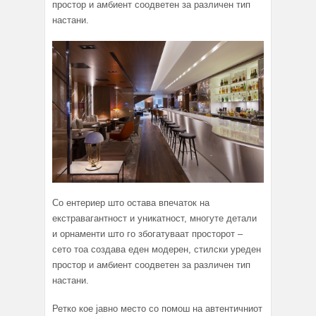
простор и амбиент соодветен за различен тип
настани.
Со ентериер што остава впечаток на
екстравагантност и уникатност, многуте детали
и орнаменти што го збогатуваат просторот –
сето тоа создава еден модерен, стилски уреден
простор и амбиент соодветен за различен тип
настани.
Ретко кое јавно место со помош на автентичниот