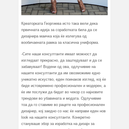
Креаторката Георгиева исто така вели дека
првичната идеја за соработката била да се
дизајнира маичка која ќе излегува од
вообичаената рамка за класична униформа.
-Сите наши консултанти имаат можност да
изгледаат прекрасно, да заштедуваат и да се
забавуваат! Водени од ова, одлучивме на
нашите консултанти да им овозможиме едно
уникатно искуство, еден поинаков изглед, кој ќе
биде истовремено професионален и модерен, а
ќе им послужи да бидат во чекор со најновите
трендови во убавината и модата. Одлучивме
тоа да го ставиме во рацете на професионален
дизајнер, кој заедно со нас ќе направи еден нов
look на нашите консултанти. Конкретно
стануваше збор за изработка на дизајн за