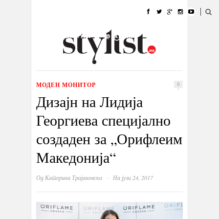
ДОМА
МОДА
СТИЛ
УБАВИНА
ЖИВОТ
КУЛТУРА
@РАБОТА
ГАЛЕРИЈА
ИЗЛОГ
КОНТАКТ
МОДЕН МОНИТОР
0
Дизајн на Лидија
Георгиева специјално
создаден за „Орифлеим
Македонија“
·
Од
Катерина Трајановска
На јули 24, 2017