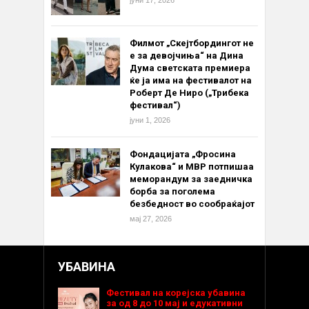
јуни 17, 2026
Филмот „Скејтбордингот не
е за девојчиња“ на Дина
Дума светската премиера
ќе ја има на фестивалот на
Роберт Де Ниро („Трибека
фестивал“)
јуни 1, 2026
Фондацијата „Фросина
Кулакова“ и МВР потпишаа
меморандум за заедничка
борба за поголема
безбедност во сообраќајот
мај 27, 2026
УБАВИНА
Фестивал на корејска убавина
за од 8 до 10 мај и едукативни