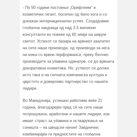
- По 50 години постоење „Орифлеим“ е
козметички гигант, посилен од било кога и со
докажан интернационален успех. Создадовме
глобална заедница од над 3.5 милиони
консултанти во повеќе од 60 земји на ширум
светот. Успехот се базира на врвниот квалитет
на сите наши производи, од производи за нега
на кожа со врвни перформанси, преку Велнес
производите за убавина одвнатре, сè до врвната
декоративна козметика. Но, успехот се должи
исто така и на силната компаниска култура и
цврстото и доверливо партнерство со нашите
лидери.
Во Македонија, успешно работиме веќе 21
година, благодарејќи пред сè на сите наши
потрошувачи, вработени и нашите лидери, кои
имаат страст за убавина и остварување на
соништа – на шведски начин! Заеднички,
комбинирајќи ги предностите на глобална