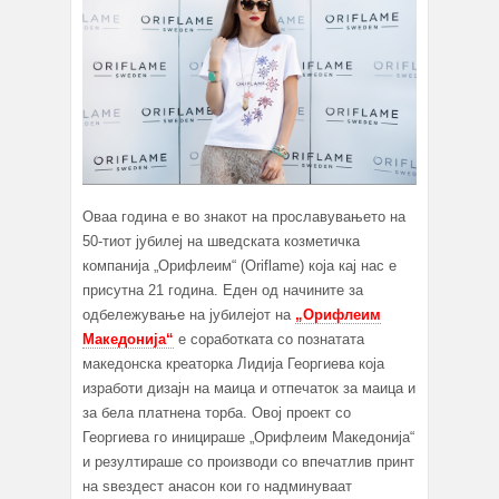
Оваа година е во знакот на прославувањето на
50-тиот јубилеј на шведската козметичка
компанија „Орифлеим“ (Oriflame) која кај нас е
присутна 21 година. Еден од начините за
одбележување на јубилејот на
„Орифлеим
Македонија“
е соработката со познатата
македонска креаторка Лидија Георгиева која
изработи дизајн на маица и отпечаток за маица и
за бела платнена торба. Овој проект со
Георгиева го иницираше „Орифлеим Македонија“
и резултираше со производи со впечатлив принт
на ѕвездест анасон кои го надминуваат