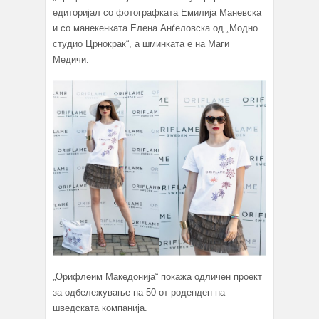
едиторијал со фотографката Емилија Маневска
и со манекенката Елена Анѓеловска од „Модно
студио Црнокрак“, а шминката е на Маги
Медичи.
„Орифлеим Македонија“ покажа одличен проект
за одбележување на 50-от роденден на
шведската компанија.