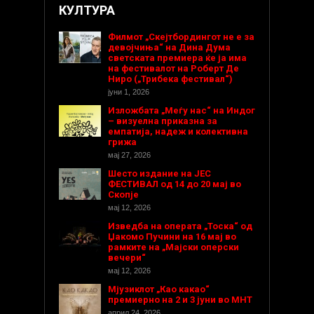
КУЛТУРА
Филмот „Скејтбордингот не е за
девојчиња“ на Дина Дума
светската премиера ќе ја има
на фестивалот на Роберт Де
Ниро („Трибека фестивал“)
јуни 1, 2026
Изложбата „Меѓу нас“ на Индог
– визуелна приказна за
емпатија, надеж и колективна
грижа
мај 27, 2026
Шесто издание на ЈЕС
ФЕСТИВАЛ од 14 до 20 мај во
Скопје
мај 12, 2026
Изведба на операта „Тоска“ од
Џакомо Пучини на 16 мај во
рамките на „Мајски оперски
вечери“
мај 12, 2026
Мјузиклот „Као какао“
премиерно на 2 и 3 јуни во МНТ
април 24, 2026