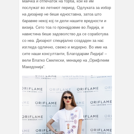
маичка и отпечаток на торба, кои ќе им
послужат во летниот период. Одлуката за избор
на дизајнер не беше едноставна, затоа што
баравме некој кој ги дели нашите вредности и
визија. Сето тоа го пронајдовме во Лидија, и
навистина беше задоволство да се соработува
со неа. Дизајнот специјално создаден за нас
изгледа одлично, свежо и модерно. Во име на
сите наши консултанти, Благодарам Лидија! –
вели Влатко Смилески, менаџер на „Орифлеим
Македонија“.