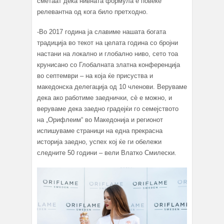
сметаат дека нивната формула е повеќе
релевантна од кога било претходно.
-Во 2017 година ја славиме нашата богата
традиција во текот на целата година со бројни
настани на локално и глобално ниво, сето тоа
крунисано со Глобалната златна конференција
во септември – на која ќе присуства и
македонска делегација од 10 членови. Веруваме
дека ако работиме заеднички, сè е можно, и
веруваме дека заедно градејќи го семејството
на „Орифлеим“ во Македонија и регионот
испишуваме страници на една прекрасна
историја заедно, успех кој ќе ги обележи
следните 50 години – вели Влатко Смилески.