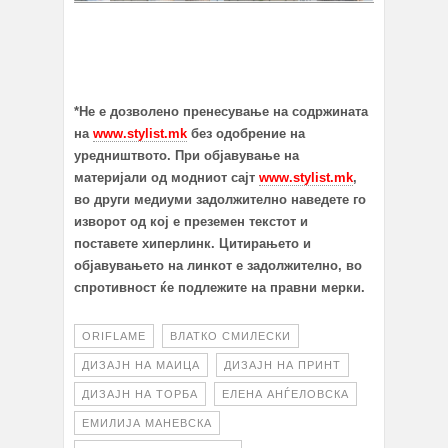
*Не е дозволено пренесување на содржината
на
www.stylist.mk
без одобрение на
уредништвото.
При објавување на
материјали од
модниот сајт
www.stylist.mk
,
во други медиуми з
адолжително наведете го
изворот од кој е преземен текстот
и
поставете хиперлинк. Цитирањето и
објавувањето на линкот е задолжително, во
спротивност ќе подлежите на правни мерки.
ORIFLAME
ВЛАТКО СМИЛЕСКИ
ДИЗАЈН НА МАИЦА
ДИЗАЈН НА ПРИНТ
ДИЗАЈН НА ТОРБА
ЕЛЕНА АНЃЕЛОВСКА
ЕМИЛИЈА МАНЕВСКА