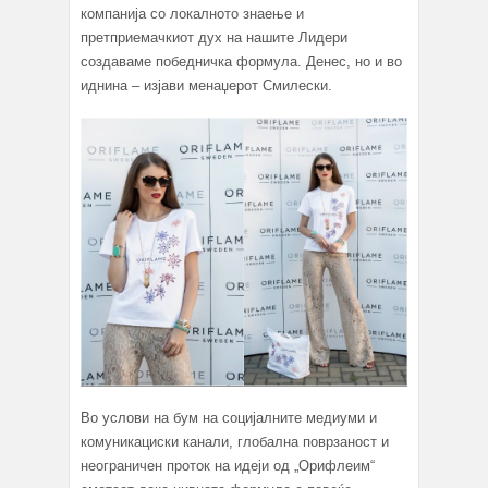
компанија со локалното знаење и
претприемачкиот дух на нашите Лидери
создаваме победничка формула. Денес, но и во
иднина – изјави менаџерот Смилески.
Во услови на бум на социјалните медиуми и
комуникациски канали, глобална поврзаност и
неограничен проток на идеји од „Орифлеим“