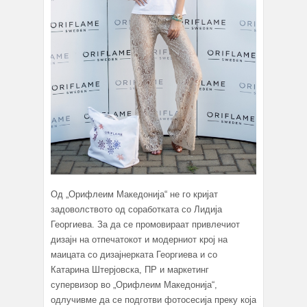
Од „Орифлеим Македонија“ не го кријат
задоволството од соработката со Лидија
Георгиева. За да се промовираат привлечиот
дизајн на отпечатокот и модерниот крој на
маицата со дизајнерката Георгиева и со
Катарина Штерјовска, ПР и маркетинг
супервизор во „Орифлеим Македонија“,
одлучивме да се подготви фотосесија преку која