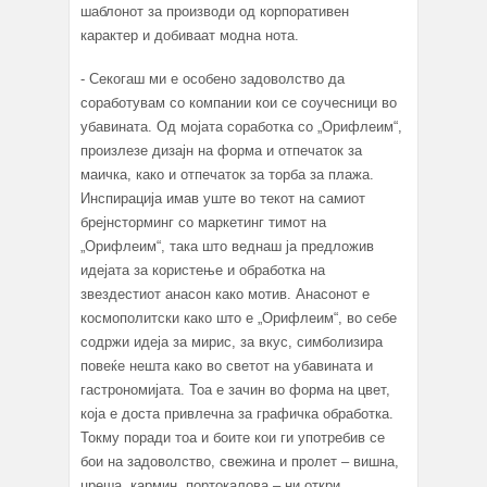
шаблонот за производи од корпоративен
карактер и добиваат модна нота.
- Секогаш ми е особено задоволство да
соработувам со компании кои се соучесници во
убавината. Од мојата соработка со „Орифлеим“,
произлезе дизајн на форма и отпечаток за
маичка, како и отпечаток за торба за плажа.
Инспирација имав уште во текот на самиот
брејнсторминг со маркетинг тимот на
„Орифлеим“, така што веднаш ја предложив
идејата за користење и обработка на
звездестиот анасон како мотив. Анасонот е
космополитски како што е „Орифлеим“, во себе
содржи идеја за мирис, за вкус, симболизира
повеќе нешта како во светот на убавината и
гастрономијата. Тоа е зачин во форма на цвет,
која е доста привлечна за графичка обработка.
Токму поради тоа и боите кои ги употребив се
бои на задоволство, свежина и пролет – вишна,
цреша, кармин, портокалова – ни откри