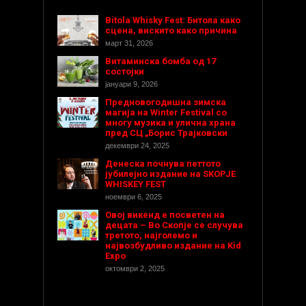
Bitola Whisky Fest: Битола како
сцена, вискито како причина
март 31, 2026
Витаминска бомба од 17
состојки
јануари 9, 2026
Предновогодишнa зимска
магија на Winter Festival со
многу музика и улична храна
пред СЦ „Борис Трајковски
декември 24, 2025
Денеска почнува петтото
јубилејно издание на SKOPJE
WHISKEY FEST
ноември 6, 2025
Овој викенд е посветен на
децата – Во Скопје се случува
третото, најголемо и
највозбудливо издание на Kid
Expo
октомври 2, 2025