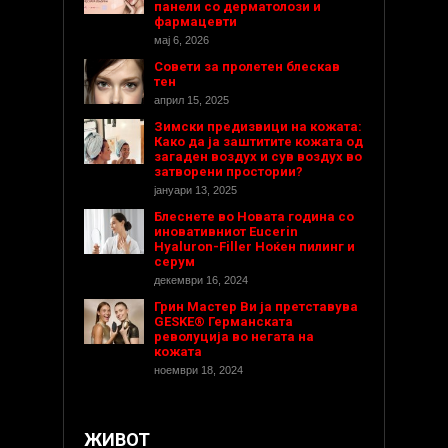
панели со дерматолози и
фармацевти
мај 6, 2026
Совети за пролетен блескав
тен
април 15, 2025
Зимски предизвици на кожата:
Како да ја заштитите кожата од
загаден воздух и сув воздух во
затворени простории?
јануари 13, 2025
Блеснете во Новата година со
иновативниот Eucerin
Hyaluron-Filler Ноќен пилинг и
серум
декември 16, 2024
Грин Мастер Ви ја претставува
GESKE® Германската
револуција во негата на
кожата
ноември 18, 2024
ЖИВОТ