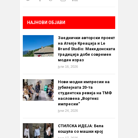
НАЈНОВИ ОБЈАВИ
Заеднички авторски проект
на Ателје Креација и Le
Brand Studio: Македонската
традиција доби современ
моден израз
јули 16, 2026
Нови модни импресии на
јубилејната 20-та
студентска ревија на ТМФ
насловена „Вортекс
импресии“
јуни 24, 2026
СТИЛСКА ИДЕЈА: Бела
кошула со машки крој