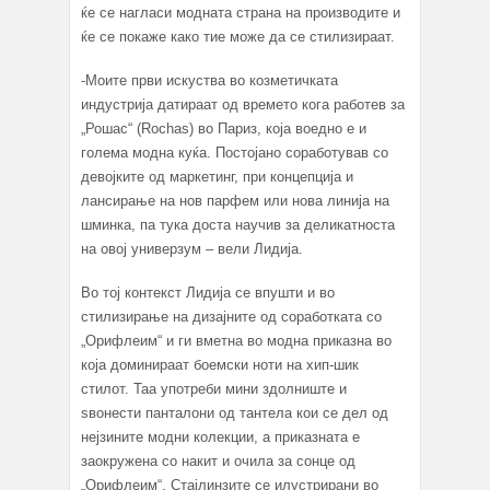
ќе се нагласи модната страна на производите и
ќе се покаже како тие може да се стилизираат.
-Моите први искуства во козметичката
индустрија датираат од времето кога работев за
„Рошас“ (Rochas) во Париз, која воедно е и
голема модна куќа. Постојано соработував со
девојките од маркетинг, при концепција и
лансирање на нов парфем или нова линија на
шминка, па тука доста научив за деликатноста
на овој универзум – вели Лидија.
Во тој контекст Лидија се впушти и во
стилизирање на дизајните од соработката со
„Орифлеим“ и ги вметна во модна приказна во
која доминираат боемски ноти на хип-шик
стилот. Таа употреби мини здолниште и
ѕвонести панталони од тантела кои се дел од
нејзините модни колекции, а приказната е
заокружена со накит и очила за сонце од
„Орифлеим“. Стајлинзите се илустрирани во