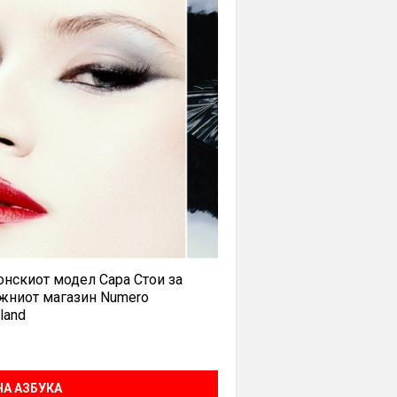
нскиот модел Сара Стои за
жниот магазин Numero
land
А АЗБУКА