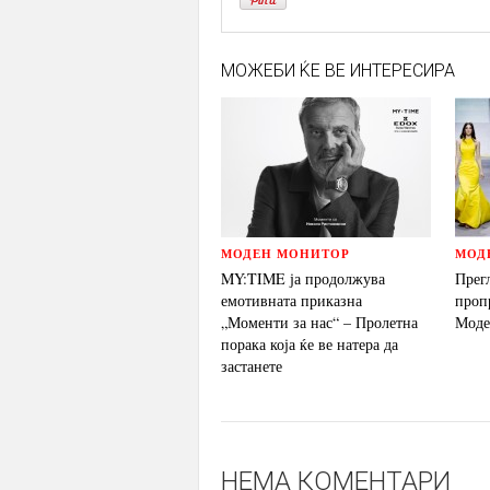
МОЖЕБИ ЌЕ ВЕ ИНТЕРЕСИРА
МОДЕН МОНИТОР
МОД
MY:TIME ја продолжува
Прег
емотивната приказна
проп
„Моменти за нас“ – Пролетна
Моде
порака која ќе ве натера да
застанете
НЕМА КОМЕНТАРИ