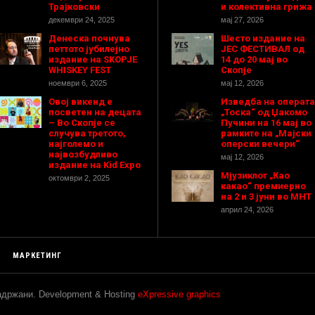
Трајковски
и колективна грижа
декември 24, 2025
мај 27, 2026
Денеска почнува
Шесто издание на
петтото јубилејно
ЈЕС ФЕСТИВАЛ од
издание на SKOPJE
14 до 20 мај во
WHISKEY FEST
Скопје
ноември 6, 2025
мај 12, 2026
Овој викенд е
Изведба на операта
посветен на децата
„Тоска“ од Џакомо
– Во Скопје се
Пучини на 16 мај во
случува третото,
рамките на „Мајски
најголемо и
оперски вечери“
највозбудливо
мај 12, 2026
издание на Kid Expo
Мјузиклот „Као
октомври 2, 2025
какао“ премиерно
на 2 и 3 јуни во МНТ
април 24, 2026
МАРКЕТИНГ
задржани. Development & Hosting
eXpressive graphics