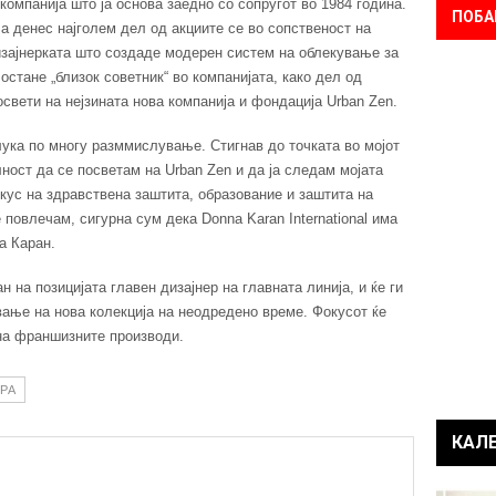
компанија што ја основа заедно со сопругот во 1984 година.
ПОБА
 а денес најголем дел од акциите се во сопственост на
зајнерката што создаде модерен систем на облекување за
остане „близок советник“ во компанијата, како дел од
освети на нејзината нова компанија и фондација Urban Zen.
ука по многу разммислување. Стигнав до точката во мојот
ност да се посветам на Urban Zen и да ја следам мојата
окус на здравствена заштита, образование и заштита на
 повлечам, сигурна сум дека Donna Karan International има
а Каран.
 на позицијата главен дизајнер на главната линија, и ќе ги
ање на нова колекција на неодредено време. Фокусот ќе
на франшизните производи.
РА
КАЛ