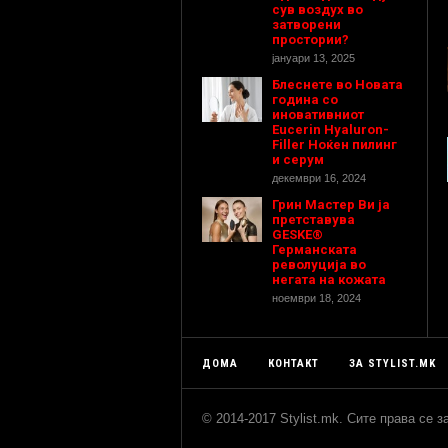
сув воздух во
затворени
простории?
јануари 13, 2025
Блеснете во Новата
година со
иновативниот
Eucerin Hyaluron-
Filler Ноќен пилинг
и серум
декември 16, 2024
Грин Мастер Ви ја
претставува
GESKE®
Германската
револуција во
негата на кожата
ноември 18, 2024
ДОМА
КОНТАКТ
ЗА STYLIST.MK
© 2014-2017 Stylist.mk. Сите права се 