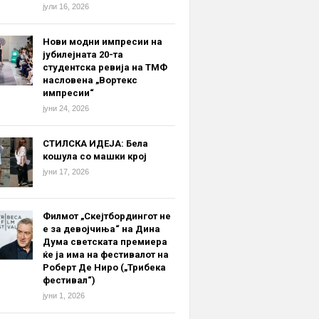
јули 16, 2026
Нови модни импресии на
јубилејната 20-та
студентска ревија на ТМФ
насловена „Вортекс
импресии“
јуни 24, 2026
СТИЛСКА ИДЕЈА: Бела
кошула со машки крој
јуни 17, 2026
Филмот „Скејтбордингот не
е за девојчиња“ на Дина
Дума светската премиера
ќе ја има на фестивалот на
Роберт Де Ниро („Трибека
фестивал“)
јуни 1, 2026