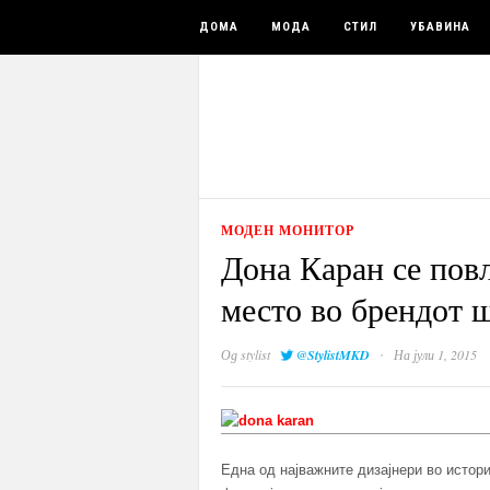
ДОМА
МОДА
СТИЛ
УБАВИНА
МОДЕН МОНИТОР
Дона Каран се повл
место во брендот ш
·
Од
stylist
@StylistMKD
На јули 1, 2015
Една од најважните дизајнери во истор