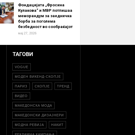
Фондацијата „Фросина
Кулакова“ и МВР потпишаа
меморандум за заедничка
борба за поголема
безбедност во сообраќајот
мај 27, 2026
ТАГОВИ
VOGUE
МОДЕН ВИКЕНД-СКОПЈЕ
ПАРИЗ
СКОПЈЕ
ТРЕНД
ВИДЕО
МАКЕДОНСКА МОДА
МАКЕДОНСКИ ДИЗАЈНЕРИ
МОДНА РЕВИЈА
НАКИТ
РЕКЛАМНА КАМПАЊА