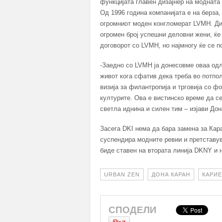
функцијата главен дизајнер на модната 
Од 1996 година компанијата е на берза,
огромниот моден конгломерат LVMH. Ди
огромен број успешни деловни жени, ќе 
договорот со LVMH, но најмногу ќе се п
-Заедно со LVMH ja донесoвме оваа одл
живот кога сфатив дека треба во потпол
визија за филантропија и трговија со ф
културите. Ова е вистинско време да се
светла иднина и силен тим – изјави Дон
Засега DKI нема да бара замена за Каран
суспендира модните ревии и претставув
биде ставен на втората линија DKNY и 
URBAN ZEN
ДОНА КАРАН
КАРИЕ
СПОДЕЛИ