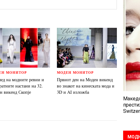
ЕН МОНИТОР
МОДЕН МОНИТОР
лед на модните ревии и
Првиот ден на Моден викенд
ратните настани на 32.
во знакот на кинеската мода и
н викенд Скопје
3D и AI изложба
Македо
прести
Switzer
МОДН