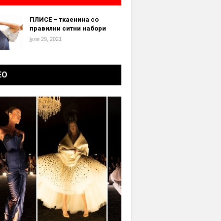
ПЛИСЕ – ткаенина со
правилни ситни набори
јули 29, 2021
ЕО