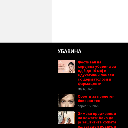
УБАВИНА
Фестивал на
корејска убавина за
од 8 до 10 мај и
едукативни панели
со дерматолози и
фармацевти
мај 6, 2026
Совети за пролетен
блескав тен
април 15, 2025
Зимски предизвици
на кожата: Како да
ја заштитите кожата
од загаден воздух и