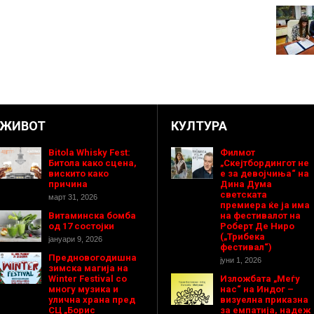
ЖИВОТ
КУЛТУРА
Bitola Whisky Fest:
Филмот
Битола како сцена,
„Скејтбордингот не
вискито како
е за девојчиња“ на
причина
Дина Дума
светската
март 31, 2026
премиера ќе ја има
Витаминска бомба
на фестивалот на
од 17 состојки
Роберт Де Ниро
(„Трибека
јануари 9, 2026
фестивал“)
Предновогодишнa
јуни 1, 2026
зимска магија на
Winter Festival со
Изложбата „Меѓу
многу музика и
нас“ на Индог –
улична храна пред
визуелна приказна
СЦ „Борис
за емпатија, надеж