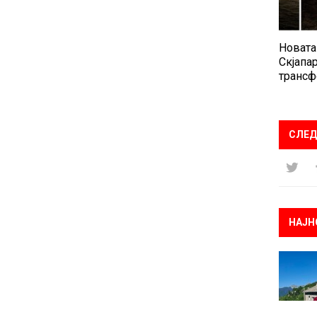
Новата
Скјапар
трансф
СЛЕД
НАЈН