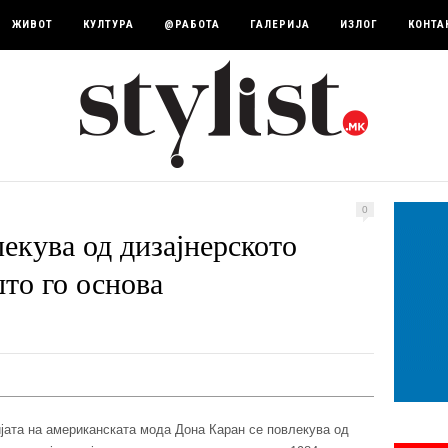
ЖИВОТ
КУЛТУРА
@РАБОТА
ГАЛЕРИЈА
ИЗЛОГ
КОНТА
0
екува од дизајнерското
то го основа
ијата на американската мода Дона Каран се повлекува од