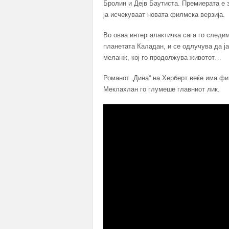
Бролин и Дејв Баутиста. Премиерата е 
ја исчекуваат новата филмска верзија.
Во оваа интергалактичка сага го следим
планетата Каладан, и се одлучува да ја
меланж, кој го продолжува животот…
Романот „Дина“ на Херберт веќе има фил
Меклахлан го глумеше главниот лик.