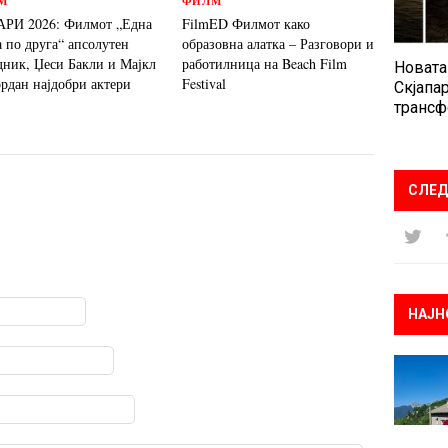
М
ФИЛМ
РИ 2026: Филмот „Една
FilmED Филмот како
а по друга“ апсолутен
образовна алатка – Разговори и
дник, Џеси Бакли и Мајкл
работилница на Beach Film
Новата
ордан најдобри актери
Festival
Скјапар
трансф
СЛЕД
НАЈН