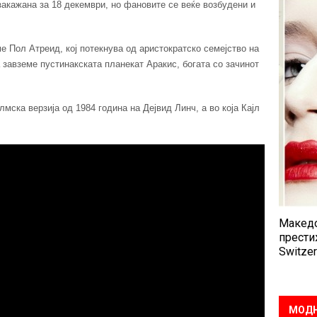
закажана за 18 декември, но фановите се веќе возбудени и
е Пол Атреид, кој потекнува од аристократско семејство на
 завземе пустинакската планекат Аракис, богата со зачинот
мска верзија од 1984 година на Дејвид Линч, а во која Кајл
Македо
прести
Switzer
МОДН