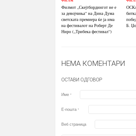
ФИЛМ
ФИЛ
Филмот „Скејтбордингот не е
ОСКА
за девојчиња“ на Дина Дума
битк
светската премиера ќе ја има
побе
на фестивалот на Роберт Де
Б. Џ
Ниро („Трибека фестивал“)
НЕМА КОМЕНТАРИ
ОСТАВИ ОДГОВОР
Име
*
Е-пошта
*
Веб страница