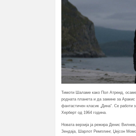
Тимоти Шаламе како Пол Атреид, осамен
родната планета и да замине за Аракис 
фантастичен класик „Дина“. Се работи 
Херберт од 1964 година.
Новата верзија ја режира Денис Вилнев,
Зендаја, Шарлот Ремплинг, Џејсон Момо