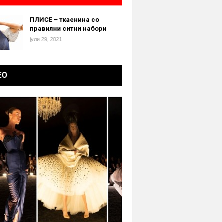
ПЛИСЕ – ткаенина со
правилни ситни набори
јули 29, 2021
ЕО