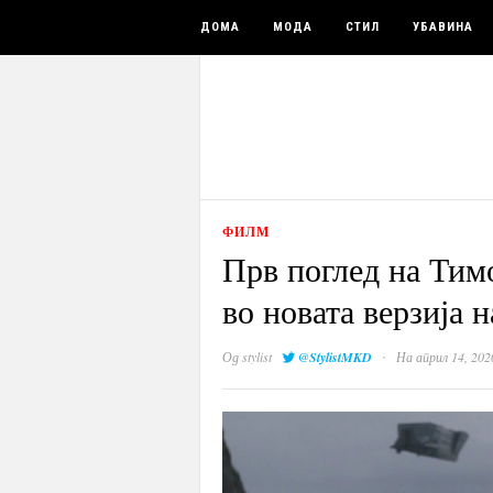
ДОМА
МОДА
СТИЛ
УБАВИНА
ФИЛМ
Прв поглед на Тим
во новата верзија 
·
Од
stylist
@StylistMKD
На април 14, 202