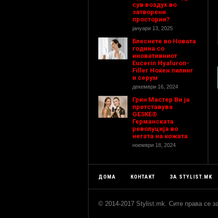
сув воздух во
затворени
простории?
јануари 13, 2025
Блеснете во Новата
година со
иновативниот
Eucerin Hyaluron-
Filler Ноќен пилинг
и серум
декември 16, 2024
Грин Мастер Ви ја
претставува
GESKE®
Германската
револуција во
негата на кожата
ноември 18, 2024
ДОМА
КОНТАКТ
ЗА STYLIST.MK
© 2014-2017 Stylist.mk. Сите права се 