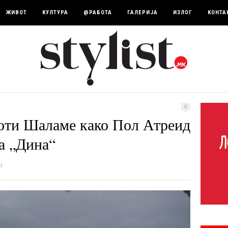
ЖИВОТ
КУЛТУРА
@РАБОТА
ГАЛЕРИЈА
ИЗЛОГ
КОНТА
0
оти Шаламе како Пол Атреид
на „Дина“
0