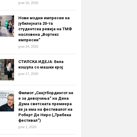
јули 16, 2026
Нови модни импресии на
јубилејната 20-та
студентска ревија на ТМФ
насловена „Вортекс
импресии“
јуни 24, 2026
СТИЛСКА ИДЕЈА: Бела
кошула со машки крој
јуни 17, 2026
Филмот „Скејтбордингот не
е за девојчиња“ на Дина
Дума светската премиера
ќе ја има на фестивалот на
Роберт Де Ниро („Трибека
фестивал“)
јуни 1, 2026