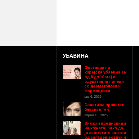
УБАВИНА
Фестивал на
корејска убавина за
од 8 до 10 мај и
едукативни панели
со дерматолози и
фармацевти
мај 6, 2026
Совети за пролетен
блескав тен
април 15, 2025
Зимски предизвици
на кожата: Како да
ја заштитите кожата
од загаден воздух и