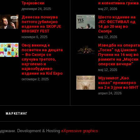
Трајковски
и колективна грижа
декември 24, 2025
мај 27, 2026
Денеска почнува
Шесто издание на
петтото јубилејно
ЈЕС ФЕСТИВАЛ од
издание на SKOPJE
14 до 20 мај во
WHISKEY FEST
Скопје
ноември 6, 2025
мај 12, 2026
Овој викенд е
Изведба на операта
посветен на децата
„Тоска“ од Џакомо
– Во Скопје се
Пучини на 16 мај во
случува третото,
рамките на „Мајски
најголемо и
оперски вечери“
највозбудливо
мај 12, 2026
издание на Kid Expo
Мјузиклот „Као
октомври 2, 2025
какао“ премиерно
на 2 и 3 јуни во МНТ
април 24, 2026
МАРКЕТИНГ
задржани. Development & Hosting
eXpressive graphics