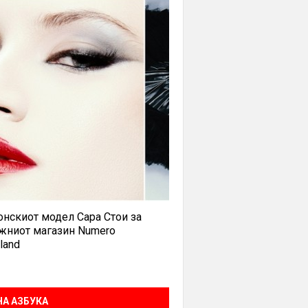
нскиот модел Сара Стои за
жниот магазин Numero
land
А АЗБУКА