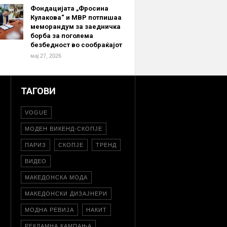
Фондацијата „Фросина
Кулакова“ и МВР потпишаа
меморандум за заедничка
борба за поголема
безбедност во сообраќајот
мај 27, 2026
ТАГОВИ
VOGUE
МОДЕН ВИКЕНД-СКОПЈЕ
ПАРИЗ
СКОПЈЕ
ТРЕНД
ВИДЕО
МАКЕДОНСКА МОДА
МАКЕДОНСКИ ДИЗАЈНЕРИ
МОДНА РЕВИЈА
НАКИТ
РЕКЛАМНА КАМПАЊА