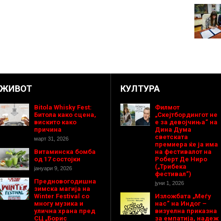
ЖИВОТ
КУЛТУРА
Bitola Whisky Fest:
Филмот
Битола како сцена,
„Скејтбордингот не
вискито како
е за девојчиња“ на
причина
Дина Дума
светската
март 31, 2026
премиера ќе ја има
Витаминска бомба
на фестивалот на
од 17 состојки
Роберт Де Ниро
(„Трибека
јануари 9, 2026
фестивал“)
Предновогодишнa
јуни 1, 2026
зимска магија на
Winter Festival со
Изложбата „Меѓу
многу музика и
нас“ на Индог –
улична храна пред
визуелна приказна
СЦ „Борис
за емпатија, надеж