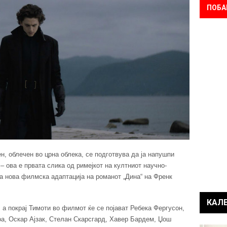
ПОБА
, облечен во црна облека, се подготвува да ја напушпи
– ова е првата слика од римејкот на култниот научно-
за нова филмска адаптација на романот „Дина“ на Френк
КАЛ
 а покрај Тимоти во филмот ќе се појават Ребека Фергусон,
а, Оскар Ајзак, Стелан Скарсгард, Хавер Бардем, Џош