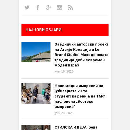
НАЈНОВИ ОБЈАВИ
Заеднички авторски проект
на Ателје Креација и Le
Brand Studio: Македонската
традиција доби современ
моден израз
јули 16, 2026
Нови модни импресии на
јубилејната 20-та
студентска ревија на ТМФ
насловена „Вортекс
импресии“
јуни 24, 2026
СТИЛСКА ИДЕЈА: Бела