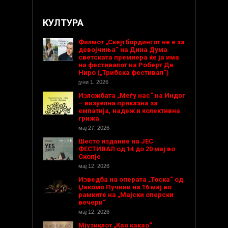
КУЛТУРА
Филмот „Скејтбордингот не е за
девојчиња“ на Дина Дума
светската премиера ќе ја има
на фестивалот на Роберт Де
Ниро („Трибека фестивал“)
јуни 1, 2026
Изложбата „Меѓу нас“ на Индог
– визуелна приказна за
емпатија, надеж и колективна
грижа
мај 27, 2026
Шесто издание на ЈЕС
ФЕСТИВАЛ од 14 до 20 мај во
Скопје
мај 12, 2026
Изведба на операта „Тоска“ од
Џакомо Пучини на 16 мај во
рамките на „Мајски оперски
вечери“
мај 12, 2026
Мјузиклот „Као какао“