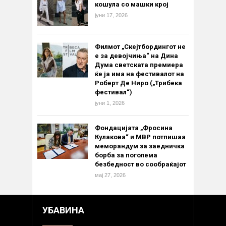
кошула со машки крој
јуни 17, 2026
Филмот „Скејтбордингот не
е за девојчиња“ на Дина
Дума светската премиера
ќе ја има на фестивалот на
Роберт Де Ниро („Трибека
фестивал“)
јуни 1, 2026
Фондацијата „Фросина
Кулакова“ и МВР потпишаа
меморандум за заедничка
борба за поголема
безбедност во сообраќајот
мај 27, 2026
УБАВИНА