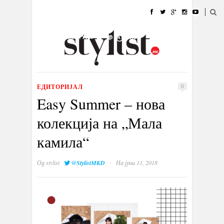
ДОМА
МОДА
СТИЛ
УБАВИНА
ЖИВОТ
КУЛТУРА
@РАБОТА
ГАЛЕРИЈА
ИЗЛОГ
КОНТАКТ
ЕДИТОРИЈАЛ
0
Easy Summer – нова
колекција на „Мала
камила“
·
Од
stylist
@StylistMKD
На јуни 11, 2018