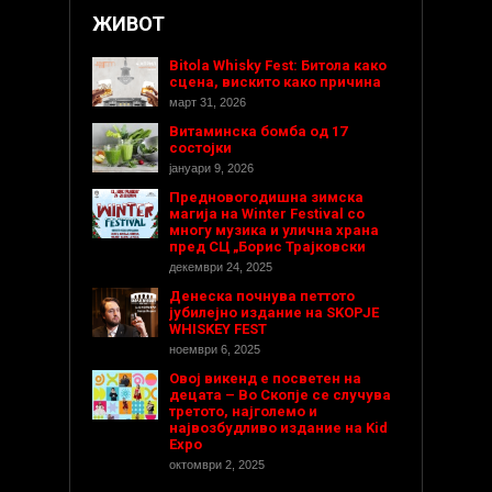
ЖИВОТ
Bitola Whisky Fest: Битола како
сцена, вискито како причина
март 31, 2026
Витаминска бомба од 17
состојки
јануари 9, 2026
Предновогодишнa зимска
магија на Winter Festival со
многу музика и улична храна
пред СЦ „Борис Трајковски
декември 24, 2025
Денеска почнува петтото
јубилејно издание на SKOPJE
WHISKEY FEST
ноември 6, 2025
Овој викенд е посветен на
децата – Во Скопје се случува
третото, најголемо и
највозбудливо издание на Kid
Expo
октомври 2, 2025