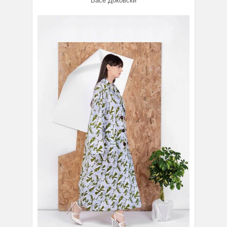
Васе Доковски