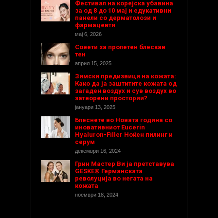
Фестивал на корејска убавина
за од 8 до 10 мај и едукативни
панели со дерматолози и
фармацевти
мај 6, 2026
Совети за пролетен блескав
тен
април 15, 2025
Зимски предизвици на кожата:
Како да ја заштитите кожата од
загаден воздух и сув воздух во
затворени простории?
јануари 13, 2025
Блеснете во Новата година со
иновативниот Eucerin
Hyaluron-Filler Ноќен пилинг и
серум
декември 16, 2024
Грин Мастер Ви ја претставува
GESKE® Германската
револуција во негата на
кожата
ноември 18, 2024