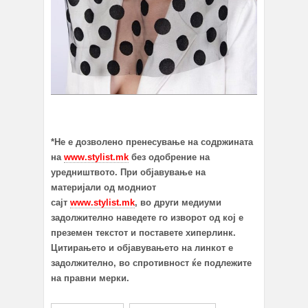
*Не е дозволено пренесување на содржината
на
www.stylist.mk
без одобрение на
уредништвото. При објавување на
материјали од модниот
сајт
www.stylist.mk
, во други медиуми
задолжително наведете го изворот од кој е
преземен текстот и поставете хиперлинк.
Цитирањето и објавувањето на линкот е
задолжително, во спротивност ќе подлежите
на правни мерки.