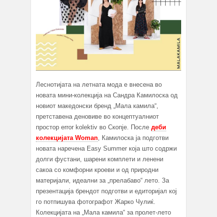
Леснотијата на летната мода е внесена во
новата мини-колекција на Сандра Камилоска од
новиот македонски бренд „Мала камила“,
претставена деновиве во концептуалниот
простор error kolektiv во Скопје. После
деби
колекцијата Woman
, Камилоска ја подготви
новата наречена Easy Summer која што содржи
долги фустани, шарени комплети и ленени
сакоа со комфорни кроеви и од природни
материјали, идеални за „прелабаво“ лето. За
презентација брендот подготви и едиторијал кој
го потпишува фотографот Жарко Чулиќ.
Колекцијата на „Мала камила“ за пролет-лето