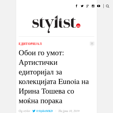
ДОМА
МОДА
СТИЛ
УБАВИНА
ЖИВОТ
КУЛТУРА
@РАБОТА
ГАЛЕРИЈА
ИЗЛОГ
КОНТАКТ
ЕДИТОРИЈАЛ
0
Обои го умот:
Артистички
едиторијал за
колекцијата Eunoia на
Ирина Тошева со
моќна порака
·
Од
stylist
@StylistMKD
На јуни 10, 2019