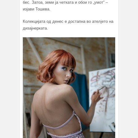
бес. Затоа, земи ја четката и обои го „умот“ –
изјави Тошева.
Колекцијата од денес е достапна во ателјето на
дизајнерката.