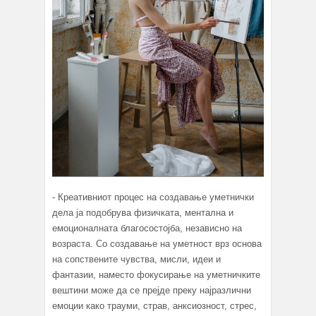
- Креативниот процес на создавање уметнички
дела ја подобрува физичката, ментална и
емоционалната благосостојба, независно на
возраста. Со создавање на уметност врз основа
на сопствените чувства, мисли, идеи и
фантазии, наместо фокусирање на уметничките
вештини може да се прејде преку најразлични
емоции како трауми, страв, анксиозност, стрес,