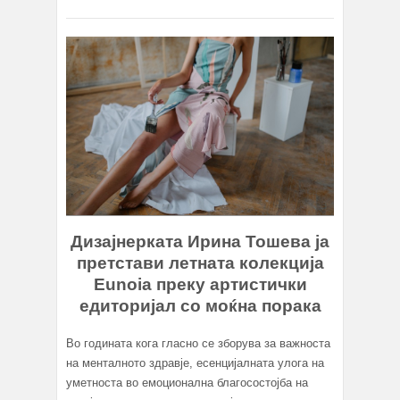
Дизајнерката Ирина Тошева ја
претстави летната колекција
Eunoia преку артистички
едиторијал со моќна порака
Вo годината кога гласно се зборува за важноста
на менталното здравје, есенцијалната улога на
уметноста во емоционална благосостојба на