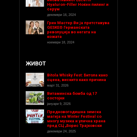
Hyaluron-Filler Ноќен пилинг и
серум
декември 16, 2024
Грин Мастер Ви ја претставува
GESKE® Германската
револуција во негата на
кожата
ноември 18, 2024
ЖИВОТ
Bitola Whisky Fest: Битола како
сцена, вискито како причина
март 31, 2026
Витаминска бомба од 17
состојки
јануари 9, 2026
Предновогодишнa зимска
магија на Winter Festival со
многу музика и улична храна
пред СЦ „Борис Трајковски
декември 24, 2025