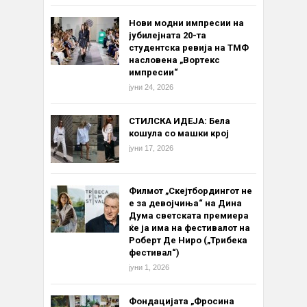
Нови модни импресии на
јубилејната 20-та
студентска ревија на ТМФ
насловена „Вортекс
импресии“
јуни 24, 2026
СТИЛСКА ИДЕЈА: Бела
кошула со машки крој
јуни 17, 2026
Филмот „Скејтбордингот не
е за девојчиња“ на Дина
Дума светската премиера
ќе ја има на фестивалот на
Роберт Де Ниро („Трибека
фестивал“)
јуни 1, 2026
Фондацијата „Фросина