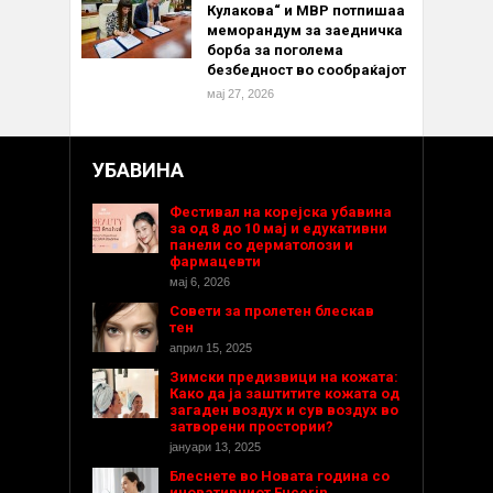
Кулакова“ и МВР потпишаа
меморандум за заедничка
борба за поголема
безбедност во сообраќајот
мај 27, 2026
УБАВИНА
Фестивал на корејска убавина
за од 8 до 10 мај и едукативни
панели со дерматолози и
фармацевти
мај 6, 2026
Совети за пролетен блескав
тен
април 15, 2025
Зимски предизвици на кожата:
Како да ја заштитите кожата од
загаден воздух и сув воздух во
затворени простории?
јануари 13, 2025
Блеснете во Новата година со
иновативниот Eucerin