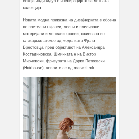
секоја индивидуа е инспирацијата за летната
колекција.
Новата модна приказна на дизајнерката е обоена
во пастелни нијанси, лесни и плисирани
материјали и лелеави кроеви, оживеана во
сликарско атеље од моделката Фјола
Брестовци, пред објективот на Александра
Костадиновска. Шминката е на Виктор
Мирчевски, фризурата на Дарко Петковски
(Hairhouse), чевлите се од marwell.mk.