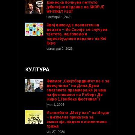
Денеска почнува петтото
јубилејно издание на SKOPJE
WHISKEY FEST
ноември 6, 2025
Овој викенд е посветен на
децата – Во Скопје се случува
третото, најголемо и
највозбудливо издание на Kid
Expo
октомври 2, 2025
КУЛТУРА
Филмот „Скејтбордингот не е за
девојчиња“ на Дина Дума
светската премиера ќе ја има
на фестивалот на Роберт Де
Ниро („Трибека фестивал“)
јуни 1, 2026
Изложбата „Меѓу нас“ на Индог
– визуелна приказна за
емпатија, надеж и колективна
грижа
мај 27, 2026