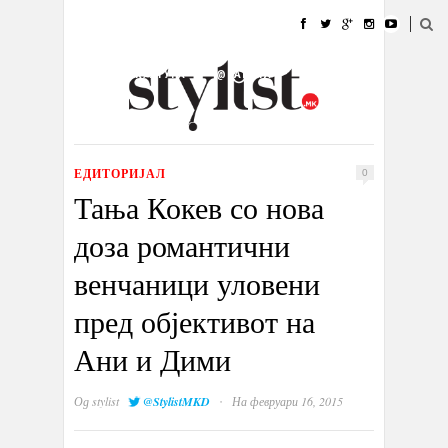
ДОМА
МОДА
СТИЛ
УБАВИНА
ЖИВОТ
КУЛТУРА
@РАБОТА
ГАЛЕРИЈА
ИЗЛОГ
КОНТАКТ
ЕДИТОРИЈАЛ
0
Тања Кокев со нова
доза романтични
венчаници уловени
пред објективот на
Ани и Дими
·
Од
stylist
@StylistMKD
На февруари 16, 2015