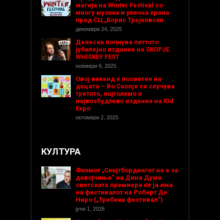
магија на Winter Festival со
многу музика и улична храна
пред СЦ „Борис Трајковски
декември 24, 2025
Денеска почнува петтото
јубилејно издание на SKOPJE
WHISKEY FEST
ноември 6, 2025
Овој викенд е посветен на
децата – Во Скопје се случува
третото, најголемо и
највозбудливо издание на Kid
Expo
октомври 2, 2025
КУЛТУРА
Филмот „Скејтбордингот не е за
девојчиња“ на Дина Дума
светската премиера ќе ја има
на фестивалот на Роберт Де
Ниро („Трибека фестивал“)
јуни 1, 2026