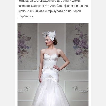
потпишува фотографското дуо Ани и Дими,
позираат манекенките Ана Станојковска и Фаниа
Гиачо, а шминката и фризурата се на Зоран
Шурбевски.