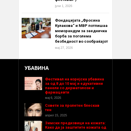
јуни 1, 2026
Фондацијата „Фросина
Кулакова“ и МВР потпишаа
меморандум за заедничка
борба за поголема
безбедност во сообраќајот
мај 27, 2026
УБАВИНА
Фестивал на корејска убавина
за од 8 до 10 мај и едукативни
панели со дерматолози и
фармацевти
мај 6, 2026
Совети за пролетен блескав
тен
април 15, 2025
Зимски предизвици на кожата:
Како да ја заштитите кожата од