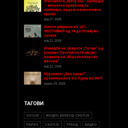
Изложбата „Меѓу нас“ на Индог
– визуелна приказна за
емпатија, надеж и колективна
грижа
мај 27, 2026
Шесто издание на ЈЕС
ФЕСТИВАЛ од 14 до 20 мај во
Скопје
мај 12, 2026
Изведба на операта „Тоска“ од
Џакомо Пучини на 16 мај во
рамките на „Мајски оперски
вечери“
мај 12, 2026
Мјузиклот „Као какао“
премиерно на 2 и 3 јуни во МНТ
април 24, 2026
ТАГОВИ
VOGUE
МОДЕН ВИКЕНД-СКОПЈЕ
ПАРИЗ
СКОПЈЕ
ТРЕНД
ВИДЕО