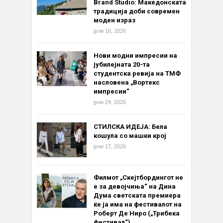
Brand Studio: Македонската
традиција доби современ
моден израз
јули 16, 2026
Нови модни импресии на
јубилејната 20-та
студентска ревија на ТМФ
насловена „Вортекс
импресии“
јуни 24, 2026
СТИЛСКА ИДЕЈА: Бела
кошула со машки крој
јуни 17, 2026
Филмот „Скејтбордингот не
е за девојчиња“ на Дина
Дума светската премиера
ќе ја има на фестивалот на
Роберт Де Ниро („Трибека
фестивал“)