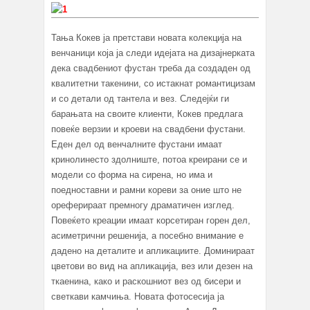
Тања Кокев ја претстави новата колекција на
венчаници која ја следи идејата на дизајнерката
дека свадбениот фустан треба да создаден од
квалитетни такенини, со истакнат романтицизам
и со детали од тантела и вез. Следејќи ги
барањата на своите клиенти, Кокев предлага
повеќе верзии и кроеви на свадбени фустани.
Еден дел од венчалните фустани имаат
кринолинесто здолниште, потоа креирани се и
модели со форма на сирена, но има и
поедноставни и рамни кореви за оние што не
ореферираат премногу драматичен изглед.
Повеќето креации имаат корсетиран горен дел,
асиметрични решенија, а посебно внимание е
дадено на деталите и апликациите. Доминираат
цветови во вид на апликација, вез или дезен на
ткаенина, како и раскошниот вез од бисери и
светкави камчиња. Новата фотосесија ја