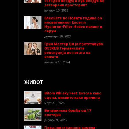
загаден воздух и сув воздух во
затворени простории?
јануари 13, 2025
Блеснете во Новата година со
иновативниот Eucerin
Hyaluron-Filler Ноќен пилинг и
серум
декември 16, 2024
Грин Мастер Ви ја претставува
GESKE® Германската
револуција во негата на
кожата
ноември 18, 2024
ЖИВОТ
Bitola Whisky Fest: Битола како
сцена, вискито како причина
март 31, 2026
Витаминска бомба од 17
состојки
јануари 9, 2026
Предновогодишнa зимска