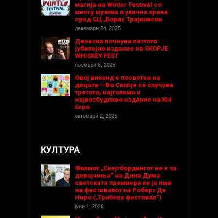
магија на Winter Festival со
многу музика и улична храна
пред СЦ „Борис Трајковски
декември 24, 2025
Денеска почнува петтото
јубилејно издание на SKOPJE
WHISKEY FEST
ноември 6, 2025
Овој викенд е посветен на
децата – Во Скопје се случува
третото, најголемо и
највозбудливо издание на Kid
Expo
октомври 2, 2025
КУЛТУРА
Филмот „Скејтбордингот не е за
девојчиња“ на Дина Дума
светската премиера ќе ја има
на фестивалот на Роберт Де
Ниро („Трибека фестивал“)
јуни 1, 2026