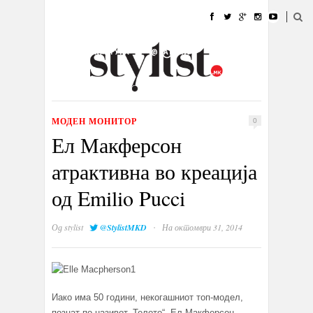
ДОМА
МОДА
СТИЛ
УБАВИНА
ЖИВОТ
КУЛТУРА
@РАБОТА
ГАЛЕРИЈА
ИЗЛОГ
КОНТАКТ
МОДЕН МОНИТОР
0
Ел Макферсон
атрактивна во креација
од Emilio Pucci
·
Од
stylist
@StylistMKD
На октомври 31, 2014
Иако има 50 години, некогашниот топ-модел,
познат по називот „Телото“, Ел Макферсон