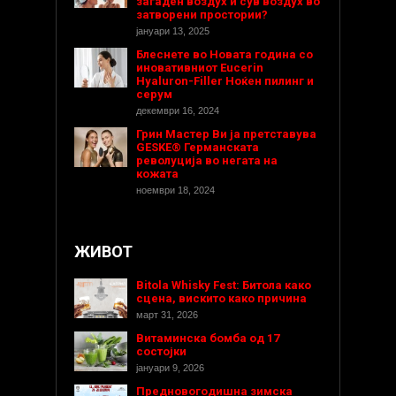
загаден воздух и сув воздух во
затворени простории?
јануари 13, 2025
Блеснете во Новата година со
иновативниот Eucerin
Hyaluron-Filler Ноќен пилинг и
серум
декември 16, 2024
Грин Мастер Ви ја претставува
GESKE® Германската
револуција во негата на
кожата
ноември 18, 2024
ЖИВОТ
Bitola Whisky Fest: Битола како
сцена, вискито како причина
март 31, 2026
Витаминска бомба од 17
состојки
јануари 9, 2026
Предновогодишнa зимска