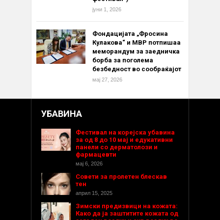
јуни 1, 2026
Фондацијата „Фросина
Кулакова“ и МВР потпишаа
меморандум за заедничка
борба за поголема
безбедност во сообраќајот
мај 27, 2026
УБАВИНА
Фестивал на корејска убавина
за од 8 до 10 мај и едукативни
панели со дерматолози и
фармацевти
мај 6, 2026
Совети за пролетен блескав
тен
април 15, 2025
Зимски предизвици на кожата:
Како да ја заштитите кожата од