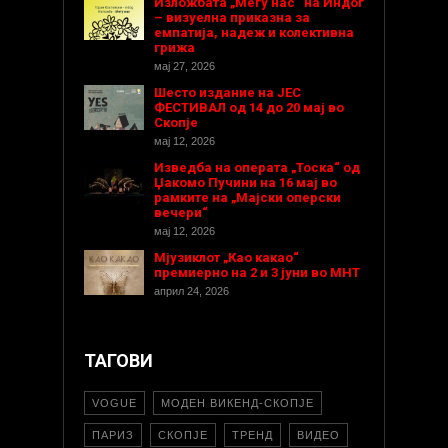
Изложбата „Меѓу нас“ на Индог
– визуелна приказна за
емпатија, надеж и колективна
грижа
мај 27, 2026
Шесто издание на ЈЕС
ФЕСТИВАЛ од 14 до 20 мај во
Скопје
мај 12, 2026
Изведба на операта „Тоска“ од
Џакомо Пучини на 16 мај во
рамките на „Мајски оперски
вечери“
мај 12, 2026
Мјузиклот „Као какао“
премиерно на 2 и 3 јуни во МНТ
април 24, 2026
ТАГОВИ
VOGUE
МОДЕН ВИКЕНД-СКОПЈЕ
ПАРИЗ
СКОПЈЕ
ТРЕНД
ВИДЕО