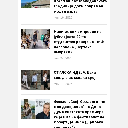
Brand Studio: Македонската
традиција доби современ
моден израз
јули 16, 2026
Нови модни импресии на
јубилејната 20-та
студентска ревија на ТМФ
насловена „Вортекс
импресии“
јуни 24, 2026
СТИЛСКА ИДЕЈА: Бела
кошула со машки крој
јуни 17, 2026
Филмот „Скејтбордингот не
е за девојчиња“ на Дина
Дума светската премиера
ќе ја има на фестивалот на
Роберт Де Ниро („Трибека
фестивал“)