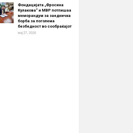
Фондацијата „Фросина
Кулакова“ и МВР потпишаа
меморандум за заедничка
борба за поголема
безбедност во сообраќајот
мај 27, 2026