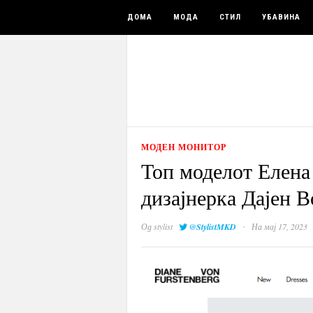
ДОМА
МОДА
СТИЛ
УБАВИНА
МОДЕН МОНИТОР
Топ моделот Елена
дизајнерка Дајен 
·
Од
stylist
@StylistMKD
На мај 17, 2023