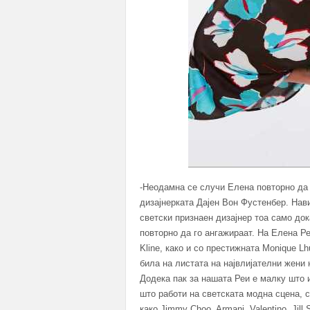
-Неодамна се случи Елена повторно да 
дизајнерката Дајен Вон Фустенбер. Нав
светски признаен дизајнер тоа само д
повторно да го ангажираат. На Елена Ре
Kline, како и со престижната Monique Lh
била на листата на највлијателни жени н
Додека пак за нашата Реи е малку што и
што работи на светската модна сцена, 
како Jimmy Choo, Armani, Valentino, Jill