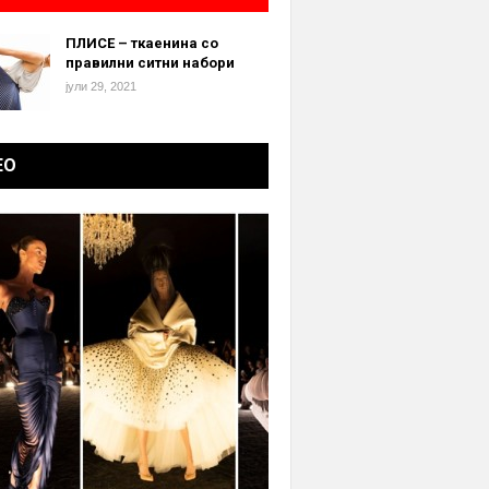
ПЛИСЕ – ткаенина со
правилни ситни набори
јули 29, 2021
ЕО