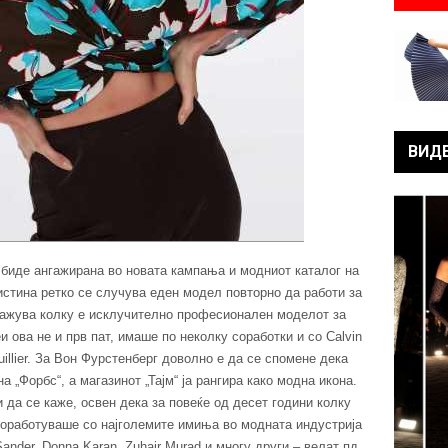
ВИД
биде ангажирана во новата кампања и модниот каталог на
истина ретко се случува еден модел повторно да работи за
окажува колку е исклучително професионален моделот за
и ова не и прв пат, имаше по неколку соработки и со Calvin
uillier. За Вон Фурстенберг доволно е да се спомене дека
а „Форбс“, а магазинот „Тајм“ ја рангира како модна икона.
 да се каже, освен дека за повеќе од десет години колку
соработуваше со најголемите имиња во модната индустрија
 Sander, Donna Karan, Zuhair Murad и многу други – велат пд