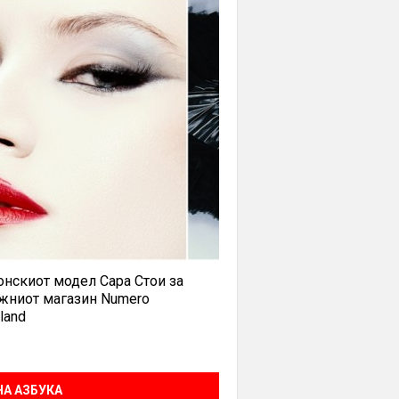
нскиот модел Сара Стои за
жниот магазин Numero
land
А АЗБУКА