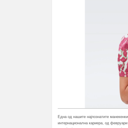
Една од нашите најпознатите манекенки
интернационална кариера, од февруари п