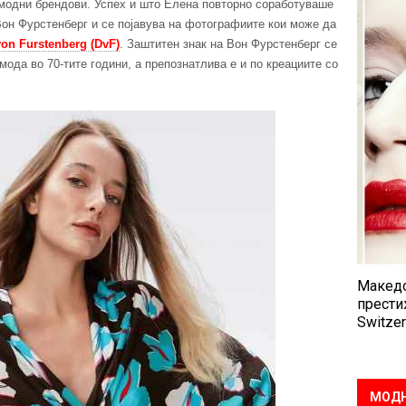
 модни брендови. Успех и што Елена повторно соработуваше
 Вон Фурстенберг и се појавува на фотографиите кои може да
von Furstenberg (DvF)
. Заштитен знак на Вон Фурстенберг се
мода во 70-тите години, а препознатлива е и по креациите со
Македо
прести
Switzer
МОДН