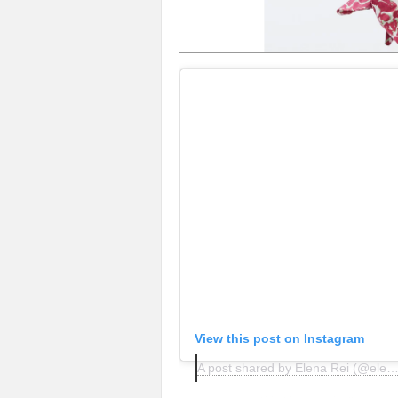
View this post on Instagram
A post shared by Elena Rei (@elena__r