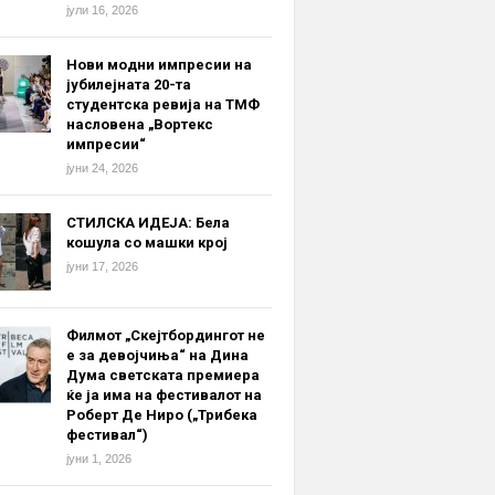
јули 16, 2026
Нови модни импресии на
јубилејната 20-та
студентска ревија на ТМФ
насловена „Вортекс
импресии“
јуни 24, 2026
СТИЛСКА ИДЕЈА: Бела
кошула со машки крој
јуни 17, 2026
Филмот „Скејтбордингот не
е за девојчиња“ на Дина
Дума светската премиера
ќе ја има на фестивалот на
Роберт Де Ниро („Трибека
фестивал“)
јуни 1, 2026