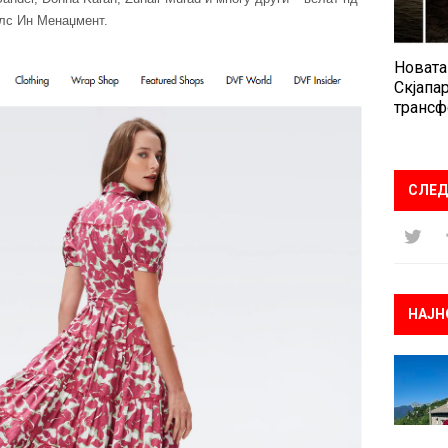
елс Ин Менаџмент.
Новата
Скјапар
трансф
СЛЕД
НАЈН