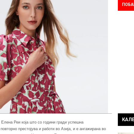
ПОБА
КАЛ
 Елена Реи која што со години гради успешна
овторно престојува и работи во Азија, и е ангажирана во