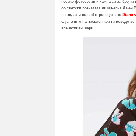
повеќе фотосесии и кампањи за бројни
со светски познатата дизајнерка Дајен
се видат и на веб страницата на
Diane 
фустаните на преклоп кои ги воведе во 
впечатливи шари.