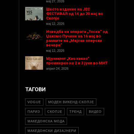
мај 27, 2026
Шесто издание на ЈЕС
ФЕСТИВАЛ од 14 до 20 мај во
Скопје
мај 12, 2026
Изведба на операта „Тоска“ од
Џакомо Пучини на 16 мај во
рамките на „Мајски оперски
вечери“
мај 12, 2026
Мјузиклот „Као какао“
премиерно на 2 и 3 јуни во МНТ
април 24, 2026
ТАГОВИ
VOGUE
МОДЕН ВИКЕНД-СКОПЈЕ
ПАРИЗ
СКОПЈЕ
ТРЕНД
ВИДЕО
МАКЕДОНСКА МОДА
МАКЕДОНСКИ ДИЗАЈНЕРИ