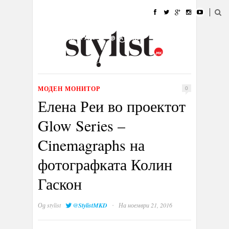
ДОМА
МОДА
СТИЛ
УБАВИНА
ЖИВОТ
КУЛТУРА
@РАБОТА
ГАЛЕРИЈА
ИЗЛОГ
КОНТАКТ
МОДЕН МОНИТОР
0
Елена Реи во проектот
Glow Series –
Cinemagraphs на
фотографката Колин
Гаскон
·
Од
stylist
@StylistMKD
На ноември 21, 2016