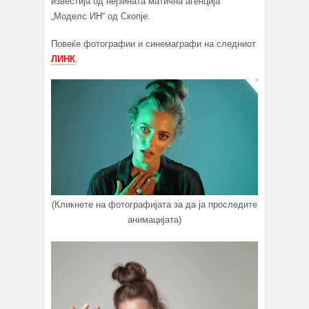
известија од нејзината матична агенција
„Моделс ИН“ од Скопје.
Повеќе фотографии и синемаграфи на следниот
ЛИНК
.
(Кликнете на фотографијата за да ја проследите
анимацијата)