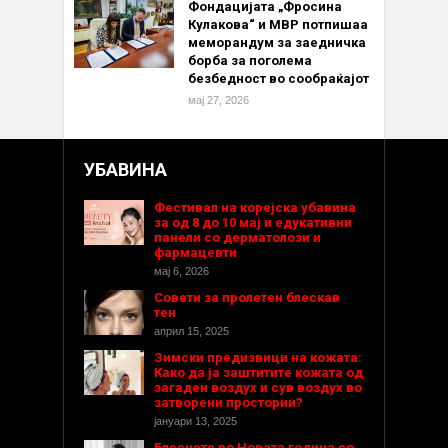
Фондацијата „Фросина
Кулакова“ и МВР потпишаа
меморандум за заедничка
борба за поголема
безбедност во сообраќајот
мај 27, 2026
УБАВИНА
Фестивал на корејска убавина
за од 8 до 10 мај и едукативни
панели со дерматолози и
фармацевти
мај 6, 2026
Совети за пролетен блескав
тен
април 15, 2025
Зимски предизвици на кожата:
Како да ја заштитите кожата од
загаден воздух и сув воздух во
затворени простории?
јануари 13, 2025
Блеснете во Новата година со