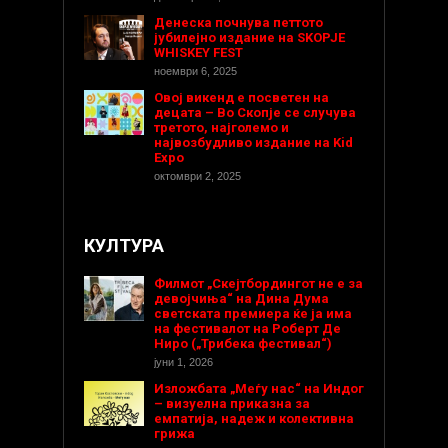
Денеска почнува петтото
јубилејно издание на SKOPJE
WHISKEY FEST
ноември 6, 2025
Овој викенд е посветен на
децата – Во Скопје се случува
третото, најголемо и
највозбудливо издание на Kid
Expo
октомври 2, 2025
КУЛТУРА
Филмот „Скејтбордингот не е за
девојчиња“ на Дина Дума
светската премиера ќе ја има
на фестивалот на Роберт Де
Ниро („Трибека фестивал“)
јуни 1, 2026
Изложбата „Меѓу нас“ на Индог
– визуелна приказна за
емпатија, надеж и колективна
грижа