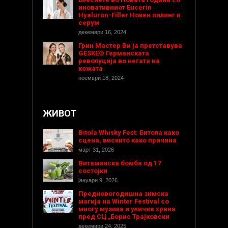
иновативниот Eucerin
Hyaluron-Filler Ноќен пилинг и
серум
декември 16, 2024
Грин Мастер Ви ја претставува
GESKE® Германската
револуција во негата на
кожата
ноември 18, 2024
ЖИВОТ
Bitola Whisky Fest: Битола како
сцена, вискито како причина
март 31, 2026
Витаминска бомба од 17
состојки
јануари 9, 2026
Предновогодишнa зимска
магија на Winter Festival со
многу музика и улична храна
пред СЦ „Борис Трајковски
декември 24, 2025