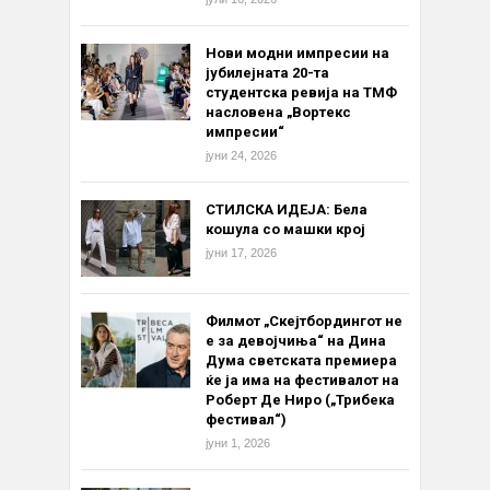
Нови модни импресии на
јубилејната 20-та
студентска ревија на ТМФ
насловена „Вортекс
импресии“
јуни 24, 2026
СТИЛСКА ИДЕЈА: Бела
кошула со машки крој
јуни 17, 2026
Филмот „Скејтбордингот не
е за девојчиња“ на Дина
Дума светската премиера
ќе ја има на фестивалот на
Роберт Де Ниро („Трибека
фестивал“)
јуни 1, 2026