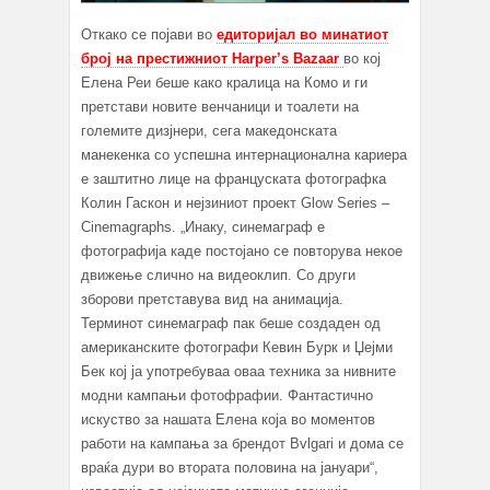
Откако се појави во
едиторијал во минатиот
број на престижниот Harper’s Bazaar
во кој
Елена Реи беше како кралица на Комо и ги
претстави новите венчаници и тоалети на
големите дизјнери, сега македонската
манекенка со успешна интернационална кариера
е заштитно лице на француската фотографка
Колин Гаскон и нејзиниот проект Glow Series –
Cinemagraphs. „Инаку, синемаграф е
фотографија каде постојано се повторува некое
движење слично на видеоклип. Со други
зборови претставува вид на анимација.
Терминот синемаграф пак беше создаден од
американските фотографи Кевин Бурк и Џејми
Бек кој ја употребуваа оваа техника за нивните
модни кампањи фотофрафии. Фантастично
искуство за нашата Елена која во моментов
работи на кампања за брендот Bvlgari и дома се
враќа дури во втората половина на јануари“,