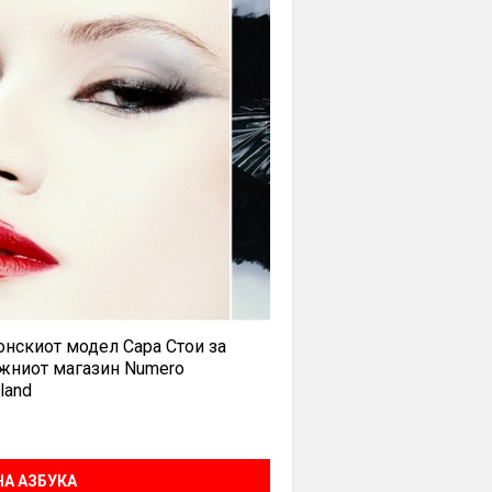
нскиот модел Сара Стои за
жниот магазин Numero
land
А АЗБУКА