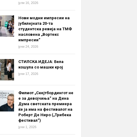
јули 16, 2026
Нови модни импресии на
јубилејната 20-та
студентска ревија на ТМФ
насловена „Вортекс
импресии“
јуни 24, 2026
СТИЛСКА ИДЕЈА: Бела
кошула со машки крој
јуни 17, 2026
Филмот „Скејтбордингот не
е за девојчиња“ на Дина
Дума светската премиера
ќе ја има на фестивалот на
Роберт Де Ниро („Трибека
фестивал“)
јуни 1, 2026