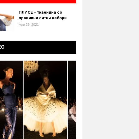
ПЛИСЕ – ткаенина со
правилни ситни набори
јули 29, 2021
ЕО