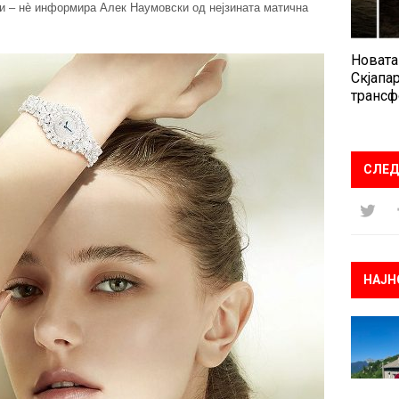
ви – нѐ информира Алек Наумовски од нејзината матична
Новата
Скјапар
трансф
СЛЕД
НАЈН