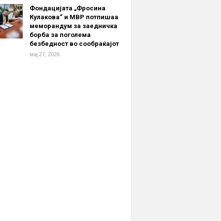
Фондацијата „Фросина
Кулакова“ и МВР потпишаа
меморандум за заедничка
борба за поголема
безбедност во сообраќајот
мај 27, 2026