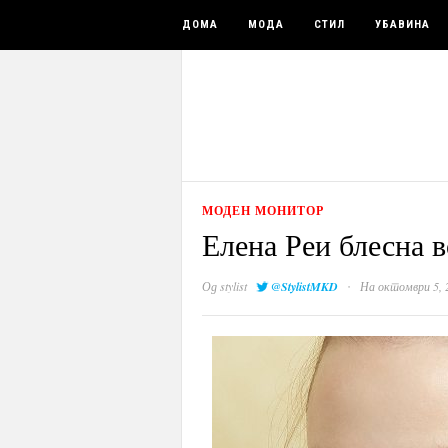
ДОМА
МОДА
СТИЛ
УБАВИНА
МОДЕН МОНИТОР
Елена Реи блесна в
·
Од
stylist
@StylistMKD
На октомври 5, 