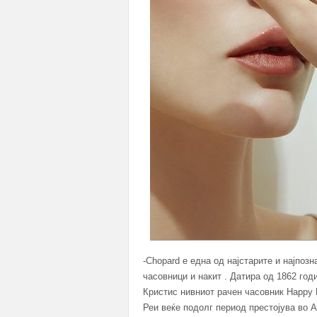
-Chopard е една од најстарите и најпо
часовници и накит . Датира од 1862 год
Кристис нивниот рачен часовник Happy
Реи веќе подолг период престојува во Аз