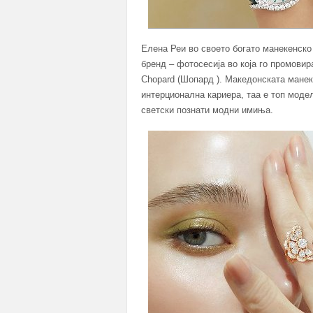
Елена Реи во своето богато манекенск
бренд – фотосесија во која го промови
Chopard (Шопард ). Македонската манек
интерционална кариера, таа e топ моде
светски познати модни имиња.