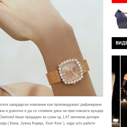
ВИД
знатите швајцарски компании кои произведуваат рафинирани
ина и доволно е да се спомене дека на престижната аукција
 Diamond беше продаден за сума од 1,67 милиони долари.
ија ( Кина, Јужна Кореја, Хонг Конг ), каде што работи