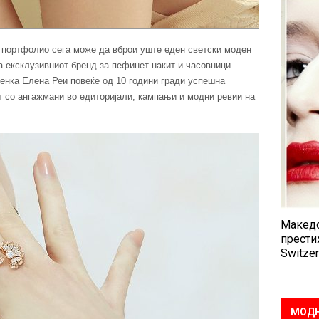
о портфолио сега може да вброи уште еден светски моден
ра ексклузивниот бренд за пефинет накит и часовници
енка Елена Реи повеќе од 10 години гради успешна
л со ангажмани во едиторијали, кампањи и модни ревии на
Македо
прести
Switzer
МОДН