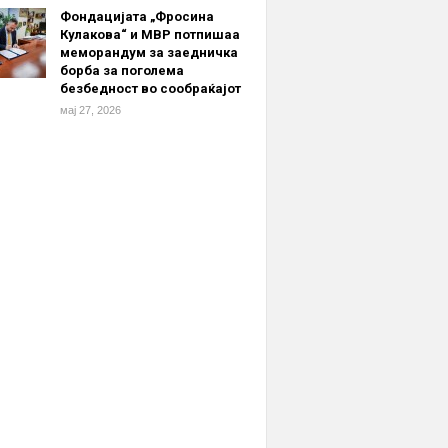
Фондацијата „Фросина
Кулакова“ и МВР потпишаа
меморандум за заедничка
борба за поголема
безбедност во сообраќајот
мај 27, 2026