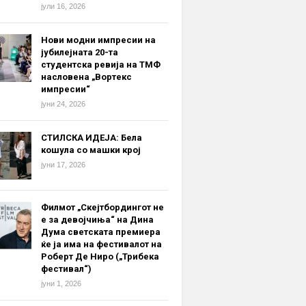
јули 16, 2026
Нови модни импресии на
јубилејната 20-та
студентска ревија на ТМФ
насловена „Вортекс
импресии“
јуни 24, 2026
СТИЛСКА ИДЕЈА: Бела
кошула со машки крој
јуни 17, 2026
Филмот „Скејтбордингот не
е за девојчиња“ на Дина
Дума светската премиера
ќе ја има на фестивалот на
Роберт Де Ниро („Трибека
фестивал“)
јуни 1, 2026