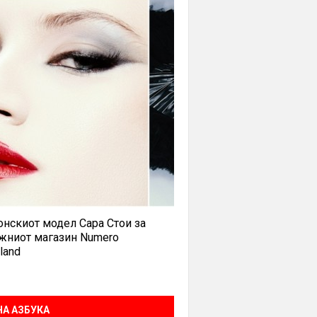
нскиот модел Сара Стои за
жниот магазин Numero
land
А АЗБУКА