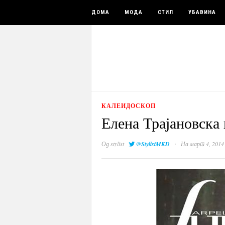
ДОМА
МОДА
СТИЛ
УБАВИНА
КАЛЕИДОСКОП
Елена Трајановска 
·
Од
stylist
@StylistMKD
На март 4, 2014