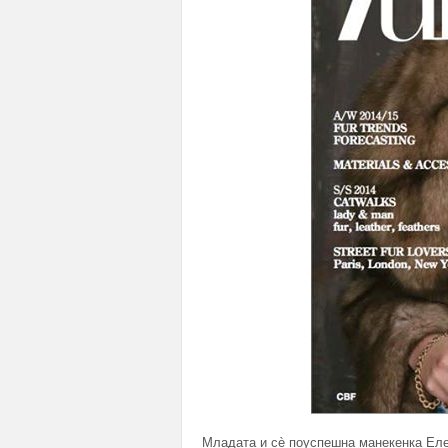
Младата и сè поуспешна манекенка Еле