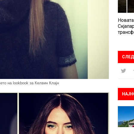
Новата
Скјапар
трансф
СЛЕД
то на lookbook за Келвин Клајн
НАЈН