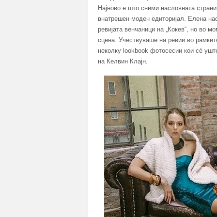
Најново е што сними насловната страниц
внатрешен моден едиторијал. Елена нас
ревијата венчаници на „Кокев“, но во м
сцена. Учествуваше на ревии во рамки
неколку lookbook фотосесии кои сè уште
на Келвин Клајн.