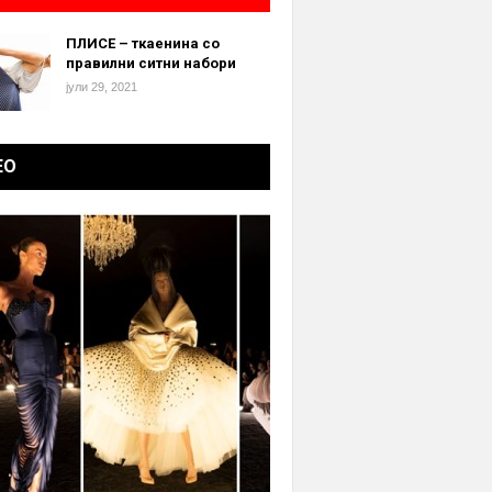
ПЛИСЕ – ткаенина со
правилни ситни набори
јули 29, 2021
ЕО