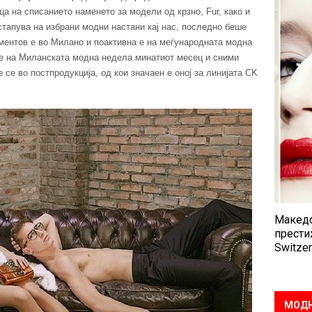
а на списанието наменето за модели од крзно, Fur, како и
тапува на избрани модни настани кај нас, последно беше
оментов е во Милано и поактивна е на меѓународната модна
те на Миланската модна недела минатиот месец и сними
 се во постпродукција, од кои значаен е оној за линијата CK
Македо
прести
Switzer
МОДН