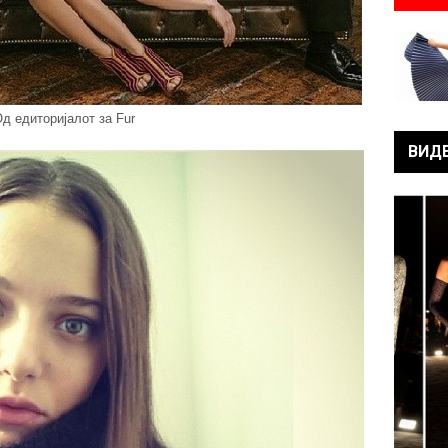
д едиторијалот за Fur
ВИД